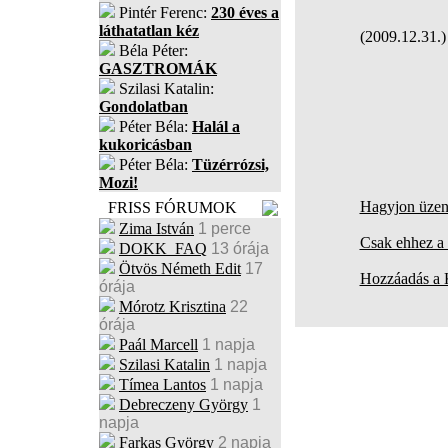
Pintér Ferenc:
230 éves a
láthatatlan kéz
(2009.12.31.)
Béla Péter:
GASZTROMÁK
Szilasi Katalin:
Gondolatban
Péter Béla:
Halál a
kukoricásban
Péter Béla:
Tüzérrózsi,
Mozi!
Hagyjon üzene
FRISS FÓRUMOK
Zima István
1 perce
Csak ehhez a 
DOKK_FAQ
13 órája
Ötvös Németh Edit
17
Hozzáadás a
órája
Mórotz Krisztina
22
órája
Paál Marcell
1 napja
Szilasi Katalin
1 napja
Tímea Lantos
1 napja
Debreczeny György
1
napja
Farkas György
2 napja