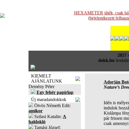
HEXAMETER játék, csak bátra
(bejelentkezett felhas
2857
s
dokk.hu
irodalm
KIEMELT
AJÁNLATUNK
Adorján Bot
Demény Péter
Nature’s Dre
Egy fehér papírlap
Új maradandokkok
Idén is mélye
Ötvös Németh Edit:
indulok hozzá
amikor
Kislámpa fén
Szilasi Katalin:
A
pár frissen mo
haldokló
csak amennyi 
Tamási József: