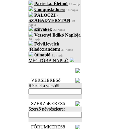
Paricska. Életmű
17 napja
Conquistadores
18 napja
PÁLÓCZI -
SZABADVERSTAN
19
napja
szilvakék
23 napja
Vezsenyi Ildikó Naplója
26 napja
Felvil.levelek
(feladó:random)
27 napja
útinapló
31 napja
MÉGTÖBB NAPLÓ
BECENÉV
LEFOGLALÁSA
VERSKERESő
Részlet a versből:
SZERZőKERESő
Szerző névrészletre:
FÓRUMKERESő