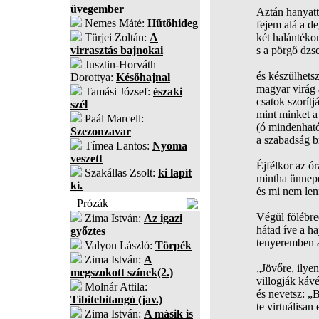
üvegember
Aztán hanyatt
Nemes Máté:
Hűtőhideg
fejem alá a d
Türjei Zoltán:
A
két halántékom
virrasztás bajnokai
s a pörgő dzs
Jusztin-Horváth
és készülhets
Dorottya:
Későhajnal
magyar virág a
Tamási József:
északi
csatok szorítj
szél
mint minket a
Paál Marcell:
(ó mindenhat
Szezonzavar
a szabadság b
Tímea Lantos:
Nyoma
veszett
Éjfélkor az ó
Szakállas Zsolt:
ki lapít
mintha ünnepé
ki.
és mi nem le
Prózák
Végül fölébre
Zima István:
Az igazi
hátad íve a ha
győztes
tenyeremben 
Valyon László:
Törpék
Zima István:
A
„Jövőre, ilye
megszokott színek(2.)
villogják káv
Molnár Attila:
és nevetsz: „
Tibitebitangó (jav.)
te virtuálisan
Zima István:
A másik is