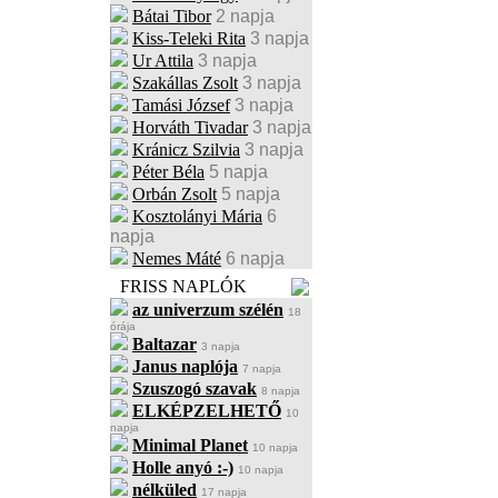
Bátai Tibor
2 napja
Kiss-Teleki Rita
3 napja
Ur Attila
3 napja
Szakállas Zsolt
3 napja
Tamási József
3 napja
Horváth Tivadar
3 napja
Kránicz Szilvia
3 napja
Péter Béla
5 napja
Orbán Zsolt
5 napja
Kosztolányi Mária
6
napja
Nemes Máté
6 napja
FRISS NAPLÓK
az univerzum szélén
18
órája
Baltazar
3 napja
Janus naplója
7 napja
Szuszogó szavak
8 napja
ELKÉPZELHETŐ
10
napja
Minimal Planet
10 napja
Holle anyó :-)
10 napja
nélküled
17 napja