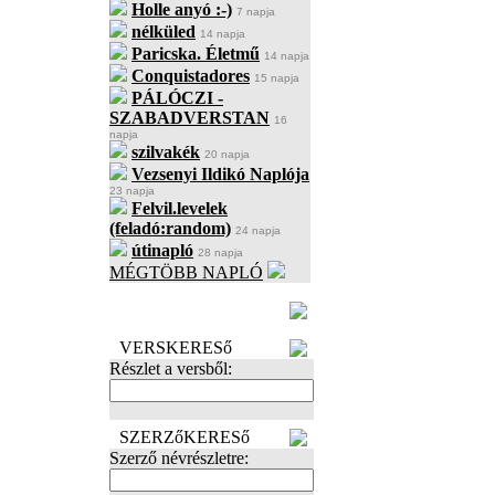
Holle anyó :-)
7 napja
nélküled
14 napja
Paricska. Életmű
14 napja
Conquistadores
15 napja
PÁLÓCZI -
SZABADVERSTAN
16
napja
szilvakék
20 napja
Vezsenyi Ildikó Naplója
23 napja
Felvil.levelek
(feladó:random)
24 napja
útinapló
28 napja
MÉGTÖBB NAPLÓ
BECENÉV
LEFOGLALÁSA
VERSKERESő
Részlet a versből:
SZERZőKERESő
Szerző névrészletre: