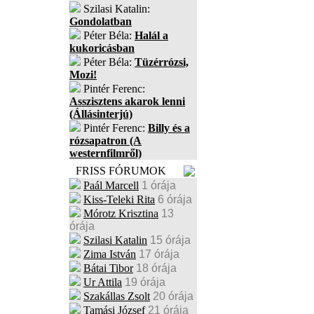
Szilasi Katalin:
Gondolatban
Péter Béla:
Halál a
kukoricásban
Péter Béla:
Tüzérrózsi,
Mozi!
Pintér Ferenc:
Asszisztens akarok lenni
(Állásinterjú)
Pintér Ferenc:
Billy és a
rózsapatron (A
westernfilmről)
FRISS FÓRUMOK
Paál Marcell
1 órája
Kiss-Teleki Rita
6 órája
Mórotz Krisztina
13
órája
Szilasi Katalin
15 órája
Zima István
17 órája
Bátai Tibor
18 órája
Ur Attila
19 órája
Szakállas Zsolt
20 órája
Tamási József
21 órája