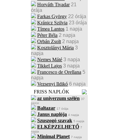
Horváth Tivadar
21
órája
Farkas György
22 órája
Kránicz Szilvia
23 órája
Tímea Lantos
1 napja
Péter Béla
2 napja
Orbán Zsolt
2 napja
Kosztolányi Mária
3
napja
Nemes Máté
3 napja
Tikkel Lajos
3 napja
Francesco de Orellana
5
napja
Vezsenyi Ildikó
6 napja
FRISS NAPLÓK
az univerzum szélén
37
perce
Baltazar
17 órája
Janus naplója
4 napja
Szuszogó szavak
5 napja
ELKÉPZELHETŐ
7
napja
Minimal Planet
7 napja