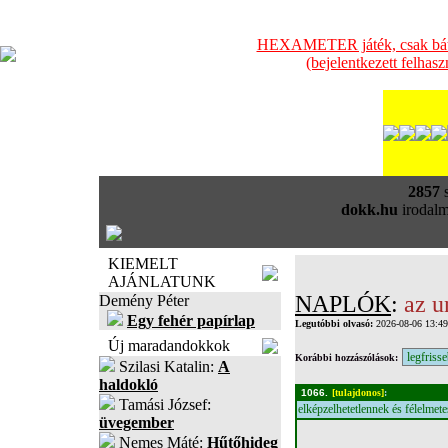
HEXAMETER játék, csak bátra
(bejelentkezett felhas
2857
s
dokk.hu
irodalm
KIEMELT
AJÁNLATUNK
NAPLÓK
:
az u
Demény Péter
Egy fehér papírlap
Legutóbbi olvasó:
2026-08-06 13:4
Új maradandokkok
Korábbi hozzászólások:
Szilasi Katalin:
A
haldokló
1066.
[tulajdonos]
:
Tamási József:
elképzelhetetlennek és félelmet
üvegember
Nemes Máté:
Hűtőhideg