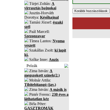
Türjei Zoltán:
A
virrasztás bajnokai
Jusztin-Horváth
Dorottya:
Későhajnal
Tamási József:
északi
szél
Paál Marcell:
Szezonzavar
Tímea Lantos:
Nyoma
veszett
Szakállas Zsolt:
ki lapít
ki.
Szőke Imre:
Anzix
Prózák
Zima István:
A
megszokott színek(2.)
Molnár Attila:
Tibitebitangó (jav.)
Zima István:
A másik is
Pintér Ferenc:
230 éves a
láthatatlan kéz
Béla Péter:
GASZTROMÁK