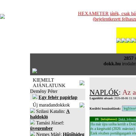
HEXAMETER játék, csak bátra
(bejelentkezett felhas
2857
s
dokk.hu
irodalm
KIEMELT
AJÁNLATUNK
NAPLÓK
:
Az a
Demény Péter
Egy fehér papírlap
Legutóbbi olvasó:
2026-08-06 11:1
Új maradandokkok
Korábbi hozzászólások:
Szilasi Katalin:
A
haldokló
20.
[tulajdonos]
:
Dokk fejleszté
Tamási József:
Ha már újra szóba került a Dokk
üvegember
és a kiegészítő (2026. március) 
Ezek részben portáligazgatói ré
Nemes Máté:
Hűtőhideg