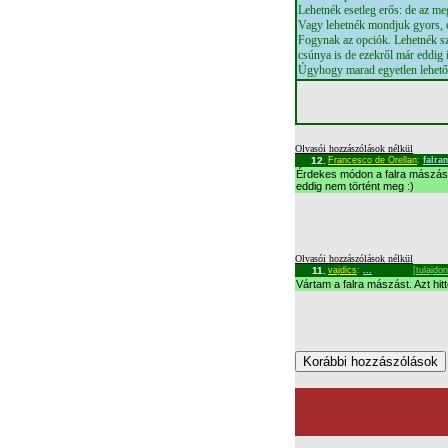
Lehetnék esetleg erős: de az me
Vagy lehetnék mondjuk gyors,
Fogynak az opciók. Lehetnék szé
csúnya is de ezekről már eddig
Úgyhogy marad egyetlen lehető
Olvasói hozzászólások nélkül
12.
Francesco de Orellan
:
falra
Érdekes módon a falra mászás 
eddig nem történt meg :)
Olvasói hozzászólások nélkül
11.
vajdics
:
...
[tulajdo
Vártam a falra mászást. Azt hit