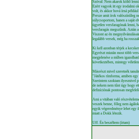
Szóval: Nem akarok költő lenni,
Ezért vagyok itt egy irodalmi o
volt, és akkor hová írná példáu
Persze amit írok valószínűleg n
súlycsoportom, hanen a saját e
ügyetlen versfaragónak lenni, 
versfaragás megszűnik. Aztán a
Viszont az én megnyilvánulásai
legalább versek, még ha rosszak
Ki kell azonban térjek a kecske
Egyrészt miután most több ver
megjelenése a műben igazolható
következtében, mintegy véletle
Másrészt mivel szeretnék tanulni
"Játékos rímforma, amiben egy 
Szerintem szoktam ilyesmivel p
de nekem nem tűnt úgy hogy ett
definíciónak pontosan megfelel
Ami a vitában való részvételemet
veszek benne, főleg nem ágálok
egyik végeredménye lehet egy i
miatt a Dokk létezik.
Uff. Én beszéltem (írtam)