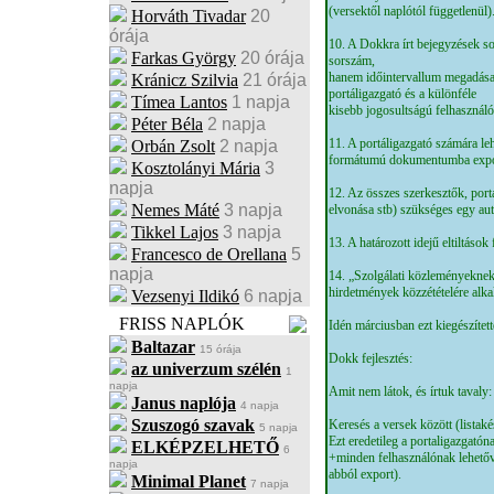
(versektől naplótól függetlenül).
Horváth Tivadar
20
órája
10. A Dokkra írt bejegyzések so
Farkas György
20 órája
sorszám,
hanem időintervallum megadása a
Kránicz Szilvia
21 órája
portáligazgató és a különféle
Tímea Lantos
1 napja
kisebb jogosultságú felhasználó
Péter Béla
2 napja
11. A portáligazgató számára le
Orbán Zsolt
2 napja
formátumú dokumentumba expor
Kosztolányi Mária
3
napja
12. Az összes szerkesztők, portá
Nemes Máté
3 napja
elvonása stb) szükséges egy au
Tikkel Lajos
3 napja
13. A határozott idejű eltiltáso
Francesco de Orellana
5
napja
14. „Szolgálati közleményeknek
hirdetmények közzétételére alk
Vezsenyi Ildikó
6 napja
FRISS NAPLÓK
Idén márciusban ezt kiegészítet
Baltazar
15 órája
Dokk fejlesztés:
az univerzum szélén
1
napja
Amit nem látok, és írtuk tavaly:
Janus naplója
4 napja
Szuszogó szavak
Keresés a versek között (listak
5 napja
Ezt eredetileg a portaligazgatón
ELKÉPZELHETŐ
6
+minden felhasználónak lehetővé 
napja
abból export).
Minimal Planet
7 napja