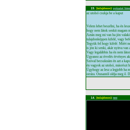
15.
[tulajdonos]
:
prózaizé Att
az utolsó csukja be a kaput
Velem lehet beszélni, ha én le
hogy nem látok senkit magam mö
Aztán meg mi van ha jön valak
tulajdonképpen kifelé, vagy be
Tegyük fel hogy kifelé. Miért 
is jön ki senki, akár nyitva van
Vagy legalábbis ha én nem láto
Ugyanez az érvelés érvényes ak
Szóval becsuknám én azt a kaput
én vagyok az utolsó, másrészt
Úgyhogy az lesz a legjobb ha m
orrára. Onnantól oldja meg ő. 
14.
[tulajdonos]
:
test