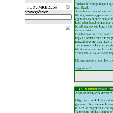
Tételezzük fel hogy felépült egy
FÓRUMKERESő
nem látszik.
A domb alján négy oldalon négy
Szövegrészlet:
Mindegyiküktől egy-egy ösvény v
egyik oldalról indulva sem jár
kocsmában beszámolhassanak a
Itt kell megjegyezni hogy a ház kr
FOTÓK
sárgára festette.
Emiatt amikor az északi szomsz
hogy ne lódítson mert ő is megn
nyugatit hogy mit ittak hiszen a
Természetesen a keleti szomszé
Mindenki hevesen védte az állás
szimpátiától és rokoni/baráti ka
Milyen szerencse hogy ilyen a 
Vagy mégis?
17.
[tulajdonos]
:
prózaizé Att
Alaposan körüljár és visszanéz
Még sosem gondolkodtam el azon
gyakran is. Nyilván nem hiszen
mi nem, az megint csak lehet el
Vagy szinte mindig a semmi jön 