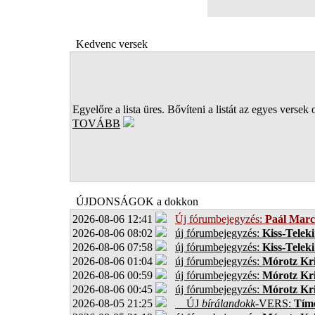
Kedvenc versek
Egyelőre a lista üres. Bővíteni a listát az egyes versek 
TOVÁBB
ÚJDONSÁGOK a dokkon
2026-08-06 12:41
Új fórumbejegyzés:
Paál Marc
2026-08-06 08:02
új fórumbejegyzés:
Kiss-Teleki
2026-08-06 07:58
új fórumbejegyzés:
Kiss-Teleki
2026-08-06 01:04
új fórumbejegyzés:
Mórotz Kri
2026-08-06 00:59
új fórumbejegyzés:
Mórotz Kri
2026-08-06 00:45
új fórumbejegyzés:
Mórotz Kri
2026-08-05 21:25
ÚJ
bírálandokk
-VERS:
Tíme