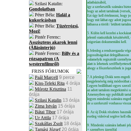
adatbázisából,
Szilasi Katalin:
így a szerkesztők számára bizto
Gondolatban
hogy az adott tartalmak (versek
Péter Béla:
Halál a
Ezt úgy kell értelmezni, hogy jo
kukoricásban
hogy mit láthat egy adott jogosu
láthassa a törölt / letiltott tartal
Péter Béla:
Tüzérrózsi,
Mozi!
5. Külön kell kezelni a kockáz
Pintér Ferenc:
jelentő statisztikák készítésétő
Asszisztens akarok lenni
szigorúan dokumentálni kell.
(Állásinterjú)
6.Jelenleg a rendszergazda végz
Pintér Ferenc:
Billy és a
jogosultságokat delegálhasson
rózsapatron (A
valamelyik regisztrált személyne
westernfilmről)
alatt is lehetnek seriffhelyettese
ahogy a főszerkesztőnek is joga 
FRISS FÓRUMOK
Paál Marcell
9 perce
7.A jelenlegi Dokk nem engedi 
megjelenéséig még módosíthat a
Kiss-Teleki Rita
4 órája
Legyen beállítható egyes szerző
Mórotz Krisztina
11
az adott tartalom megtekintési 
órája
Amennyiben egy publikált tarta
legyen mindenki számára engedé
Szilasi Katalin
13 órája
de a szerkesztő vonhassa vissza
Zima István
15 órája
Bátai Tibor
17 órája
8. Az új Dokk részletes használa
esetleg videóval segítve kell elkés
Ur Attila
17 órája
Szakállas Zsolt
18 órája
9. Mindenki számára latható jel
Tamási József
20 órája
+ személyes üzenőfal