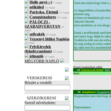
Holle anyó :-)
7 napja
Amit nem tudom hogy írtuk-e, 
nélküled
14 napja
Az alapprobléma a hozzászóláso
Paricska. Életmű
14 napja
jelennek meg,
Conquistadores
15 napja
jó lenne ezt témánként (pl vers)
PÁLÓCZI -
válaszok érkeztek
(nem atombiztos az sem ahogy 
SZABADVERSTAN
16
napja
Ennek a problémának minősített 
szilvakék
20 napja
nem biztos hogy látják ha válas
Vezsenyi Ildikó Naplója
Továbbá ha több meo jön néha p
23 napja
Ha meg esetleg új verzio születi
Felvil.levelek
Így talán nem lesz maradandokk
(feladó:random)
24 napja
útinapló
28 napja
MÉGTÖBB NAPLÓ
BECENÉV
Olvasói hozzászólások nélkül
19.
Francesco de Orellan
:
teszt
LEFOGLALÁSA
teszt
VERSKERESő
Részlet a versből:
18.
[tulajdonos]
:
Újramelegítv
Megismétlem mert lehet hogy ak
SZERZőKERESő
Szerző névrészletre:
Tan(nem)mese