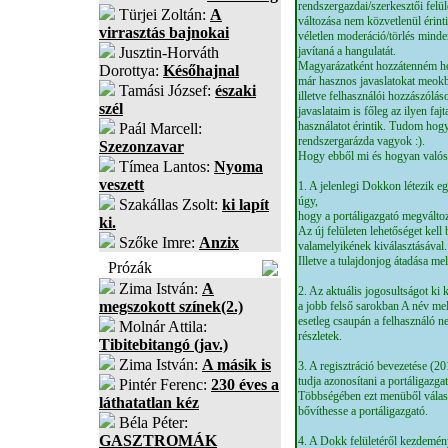
rendszergazdai/szerkesztői felül
Türjei Zoltán:
A
változása nem közvetlenül érin
virrasztás bajnokai
véletlen moderáció/törlés mind
Jusztin-Horváth
javítaná a hangulatát.
Magyarázatként hozzátenném ho
Dorottya:
Későhajnal
már hasznos javaslatokat meok
Tamási József:
északi
illetve felhasználói hozzászól
szél
javaslataim is főleg az ilyen fajt
használatot érintik. Tudom hogy
Paál Marcell:
rendszergarázda vagyok :).
Szezonzavar
Hogy ebből mi és hogyan valósu
Tímea Lantos:
Nyoma
veszett
1. A jelenlegi Dokkon létezik e
úgy,
Szakállas Zsolt:
ki lapít
hogy a portáligazgató megváltozt
ki.
Az új felületen lehetőséget kell
Szőke Imre:
Anzix
valamelyikének kiválasztásával.
Illetve a tulajdonjog átadása me
Prózák
Zima István:
A
2. Az aktuális jogosultságot ki k
megszokott színek(2.)
a jobb felső sarokban A név mel
esetleg csaupán a felhasználó n
Molnár Attila:
részletek.
Tibitebitangó (jav.)
Zima István:
A másik is
3. A regisztráció bevezetése (20
tudja azonosítani a portáligazga
Pintér Ferenc:
230 éves a
Többségében ezt menüből válasz
láthatatlan kéz
bővíthesse a portáligazgató.
Béla Péter:
GASZTROMÁK
4. A Dokk felületéről kezdemé