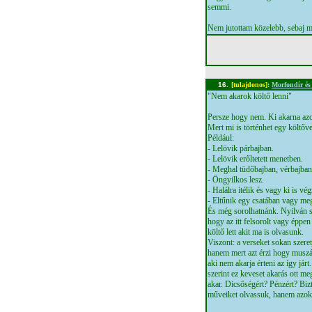
semmi.
Nem jutottam közelebb, sebaj m
16.
[tulajdonos]
:
Morfondír és
"Nem akarok költő lenni"
Persze hogy nem. Ki akarna azo
Mert mi is történhet egy költőve
Például:
- Lelövik párbajban.
- Lelövik erőltetett menetben.
- Meghal tüdőbajban, vérbajba
- Öngyilkos lesz.
- Halálra ítélik és vagy ki is vé
- Eltűnik egy csatában vagy me
És még sorolhatnánk. Nyilván se
hogy az itt felsorolt vagy éppe
költő lett akit ma is olvasunk.
Viszont: a verseket sokan szere
hanem mert azt érzi hogy muszá
aki nem akarja érteni az így járt
szerint ez keveset akarás ott me
akar. Dicsőségért? Pénzért? Biz
műveiket olvassuk, hanem azokét