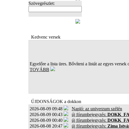
Szövegrészlet:
FOTÓK
Kedvenc versek
Egyelőre a lista üres. Bővíteni a listát az egyes versek 
TOVÁBB
ÚJDONSÁGOK a dokkon
2026-08-09 09:48
Napló: az univerzum szélén
2026-08-09 00:43
új fórumbejegyzés:
DOKK_F
2026-08-09 00:40
új fórumbejegyzés:
DOKK_F
2026-08-08 20:47
új fórumbejegyzés:
Zima Istvá