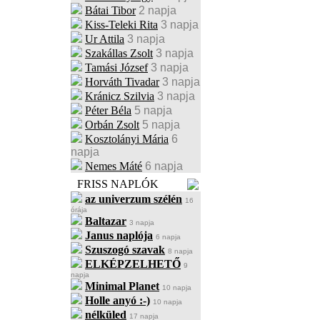
Bátai Tibor
2 napja
Kiss-Teleki Rita
3 napja
Ur Attila
3 napja
Szakállas Zsolt
3 napja
Tamási József
3 napja
Horváth Tivadar
3 napja
Kránicz Szilvia
3 napja
Péter Béla
5 napja
Orbán Zsolt
5 napja
Kosztolányi Mária
6
napja
Nemes Máté
6 napja
FRISS NAPLÓK
az univerzum szélén
16
órája
Baltazar
3 napja
Janus naplója
6 napja
Szuszogó szavak
8 napja
ELKÉPZELHETŐ
9
napja
Minimal Planet
10 napja
Holle anyó :-)
10 napja
nélküled
17 napja