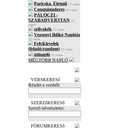
Paricska. Életmű
17 napja
Conquistadores
18 napja
PÁLÓCZI -
SZABADVERSTAN
19
napja
szilvakék
23 napja
Vezsenyi Ildikó Naplója
26 napja
Felvil.levelek
(feladó:random)
27 napja
útinapló
31 napja
MÉGTÖBB NAPLÓ
BECENÉV
LEFOGLALÁSA
VERSKERESő
Részlet a versből:
SZERZőKERESő
Szerző névrészletre:
FÓRUMKERESő