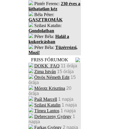
Pintér Ferenc:
230 éves a
láthatatlan kéz
Béla Péter:
GASZTROMÁK
Szilasi Katalin:
Gondolatban
Péter Béla:
Halál a
kukoricásban
Péter Béla:
Tüzérrózsi,
Mozi!
FRISS FÓRUMOK
DOKK_FAQ
11 órája
Zima István
15 órája
Ötvös Németh Edit
15
órája
Mórotz Krisztina
20
órája
Paál Marcell
1 napja
Szilasi Katalin
1 napja
Tímea Lantos
1 napja
Debreczeny György
1
napja
Farkas György
2 napja