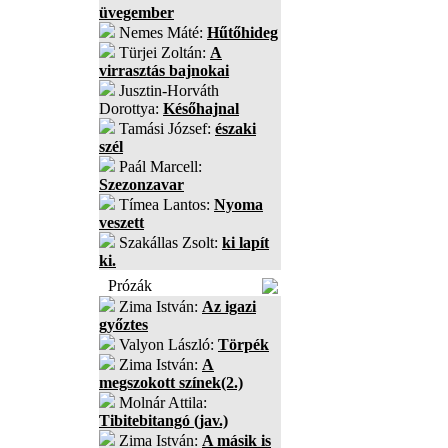
üvegember
Nemes Máté:
Hűtőhideg
Türjei Zoltán:
A
virrasztás bajnokai
Jusztin-Horváth
Dorottya:
Későhajnal
Tamási József:
északi
szél
Paál Marcell:
Szezonzavar
Tímea Lantos:
Nyoma
veszett
Szakállas Zsolt:
ki lapít
ki.
Prózák
Zima István:
Az igazi
győztes
Valyon László:
Törpék
Zima István:
A
megszokott színek(2.)
Molnár Attila:
Tibitebitangó (jav.)
Zima István:
A másik is