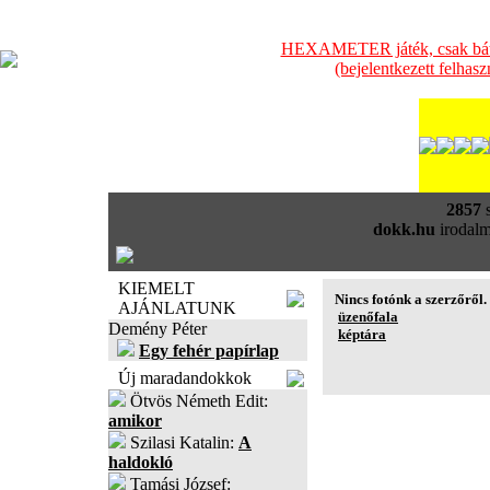
HEXAMETER játék, csak bátra
(bejelentkezett felhas
2857
s
dokk.hu
irodalm
KIEMELT
Nincs fotónk a szerzőről.
AJÁNLATUNK
üzenőfala
Demény Péter
képtára
Egy fehér papírlap
Új maradandokkok
Ötvös Németh Edit:
amikor
Szilasi Katalin:
A
haldokló
Tamási József: