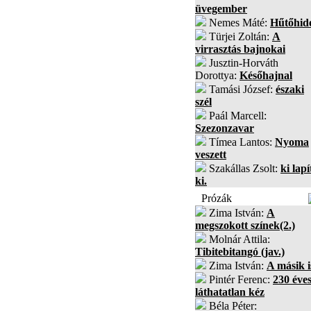
üvegember
Nemes Máté:
Hűtőhid
Türjei Zoltán:
A
virrasztás bajnokai
Jusztin-Horváth
Dorottya:
Későhajnal
Tamási József:
északi
szél
Paál Marcell:
Szezonzavar
Tímea Lantos:
Nyoma
veszett
Szakállas Zsolt:
ki lapí
ki.
Prózák
Zima István:
A
megszokott színek(2.)
Molnár Attila:
Tibitebitangó (jav.)
Zima István:
A másik i
Pintér Ferenc:
230 éves
láthatatlan kéz
Béla Péter: