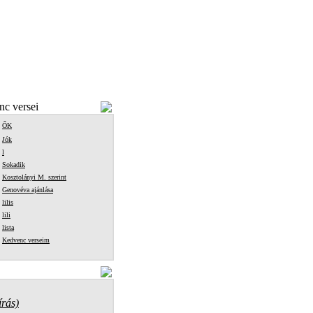
c versei
ŐK
Jók
l
Sokadik
Kosztolányi M. szerint
Genovéva ajánlása
lilis
lili
lista
Kedvenc verseim
írás)