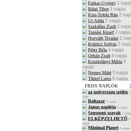
Farkas György
1 napj
Bátai Tibor
1 napja
Kiss-Teleki Rita
2 nap
Ur Attila
2 napja
Szakállas Zsolt
2 napj
Tamási József
2 napja
Horváth Tivadar
2 nap
Kránicz Szilvia
2 napj
Péter Béla
4 napja
Orbán Zsolt
4 napja
Kosztolányi Mária
5
napja
Nemes Máté
5 napja
Tikkel Lajos
5 napja
FRISS NAPLÓK
az univerzum szélén
2
órája
Baltazar
2 napja
Janus naplója
6 napja
Szuszogó szavak
7 napj
ELKÉPZELHETŐ
9
napja
Minimal Planet
9 napja