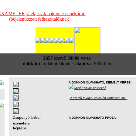
XAMETER játék, csak bátran tessenek írni!
(bejelentkezett felhasználóknak)
2857
szerző
39898
verse
dokk.hu
irodalmi kikötő ::
alapítva
2000-ben
A DOKKON OLVASHATÓ, KIEMELT VERSEI
Mielőtt valaki kérdezné
[
A szerzõ további verseiért kattintson ide!
]
Zsuponyó Gábor
A DOKKON OLVASHATÓ PRÓZÁI
üzenőfala
képtára