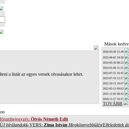
Mások kedven
2026-03-30 15:49
2025-06-02 18:30
2024-05-30 08:23
2024-01-06 21:31
2023-07-15 16:45
teni a listát az egyes versek olvasásakor lehet.
2023-07-10 12:57
2022-10-13 10:07
2022-05-13 09:03
2021-11-05 08:42
2020-11-27 16:47
TOVÁBB
on
 fórumbejegyzés:
Ötvös Németh Edit
ÚJ
bírálandokk
-VERS:
Zima István
Megkönnyebbülés(Elfeledettek át