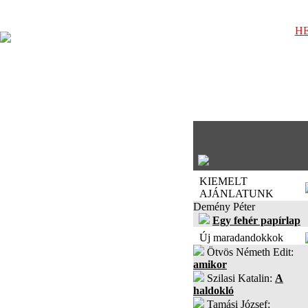
HE
KIEMELT
AJÁNLATUNK
Demény Péter
Egy fehér papírlap
Új maradandokkok
Ötvös Németh Edit:
amikor
Szilasi Katalin:
A
haldokló
Tamási József: