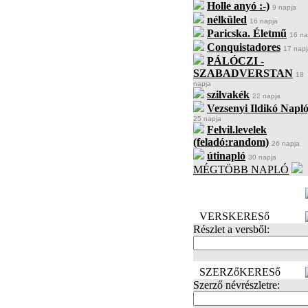
Holle anyó :-)
9 napja
nélküled
16 napja
Paricska. Életmű
16 na
Conquistadores
17 napj
PÁLÓCZI -
SZABADVERSTAN
18
napja
szilvakék
22 napja
Vezsenyi Ildikó Napló
25 napja
Felvil.levelek
(feladó:random)
26 napja
útinapló
30 napja
MÉGTÖBB NAPLÓ
BECENÉV
LEFOGLALÁSA
VERSKERESő
Részlet a versből:
SZERZőKERESő
Szerző névrészletre: