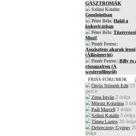
GASZTROMÁK
Szilasi Katalin:
Gondolatban
Péter Béla:
Halál a
kukoricásban
Péter Béla:
Tüzérrózsi
Mozi!
Pintér Ferenc:
Asszisztens akarok lenni
(Állásinterjú)
Pintér Ferenc:
Billy és 
rózsapatron (A
westernfilmről)
FRISS FÓRUMOK
Ötvös Németh Edit
23
perce
Zima István
2 órája
Mórotz Krisztina
3 órá
Paál Marcell
3 órája
Szilasi Katalin
3 órája
Tímea Lantos
20 óráj
Debreczeny György
2
órája