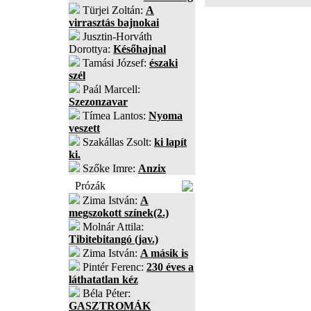
Türjei Zoltán:
A
virrasztás bajnokai
Jusztin-Horváth
Dorottya:
Későhajnal
Tamási József:
északi
szél
Paál Marcell:
Szezonzavar
Tímea Lantos:
Nyoma
veszett
Szakállas Zsolt:
ki lapít
ki.
Szőke Imre:
Anzix
Prózák
Zima István:
A
megszokott színek(2.)
Molnár Attila:
Tibitebitangó (jav.)
Zima István:
A másik is
Pintér Ferenc:
230 éves a
láthatatlan kéz
Béla Péter:
GASZTROMÁK