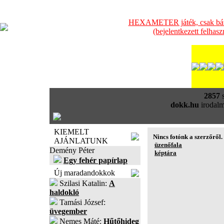
HEXAMETER játék, csak bátra
(bejelentkezett felhas
2857
s
dokk.hu
irodalm
KIEMELT
Nincs fotónk a szerzőről.
AJÁNLATUNK
üzenőfala
Demény Péter
képtára
Egy fehér papírlap
Új maradandokkok
Szilasi Katalin:
A
haldokló
Tamási József:
üvegember
Nemes Máté:
Hűtőhideg