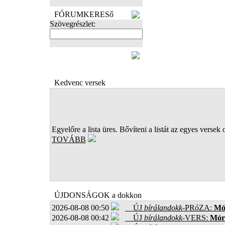
FÓRUMKERESő
Szövegrészlet:
FOTÓK
Kedvenc versek
Egyelőre a lista üres. Bővíteni a listát az egyes versek 
TOVÁBB
ÚJDONSÁGOK a dokkon
2026-08-08 00:50
ÚJ
bírálandokk
-PRóZA:
Mór
2026-08-08 00:42
ÚJ
bírálandokk
-VERS:
Móro