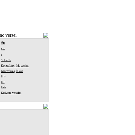
c versei
ŐK
Jók
l
Sokadik
Kosztolányi M. szerint
Genovéva ajánlása
lilis
lili
lista
Kedvenc verseim