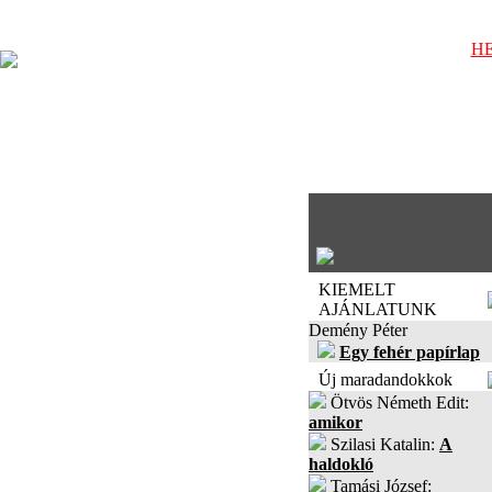
HE
KIEMELT
AJÁNLATUNK
Demény Péter
Egy fehér papírlap
Új maradandokkok
Ötvös Németh Edit:
amikor
Szilasi Katalin:
A
haldokló
Tamási József: