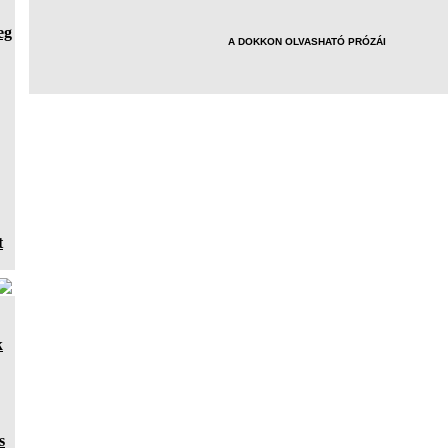
eg
A DOKKON OLVASHATÓ PRÓZÁI
t
k
s