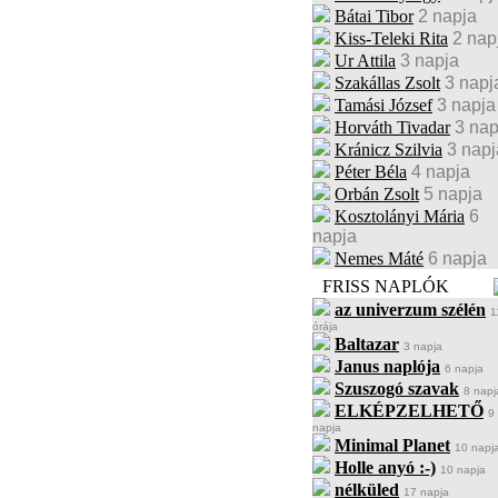
Bátai Tibor
2 napja
Kiss-Teleki Rita
2 nap
Ur Attila
3 napja
Szakállas Zsolt
3 napj
Tamási József
3 napja
Horváth Tivadar
3 nap
Kránicz Szilvia
3 napj
Péter Béla
4 napja
Orbán Zsolt
5 napja
Kosztolányi Mária
6
napja
Nemes Máté
6 napja
FRISS NAPLÓK
az univerzum szélén
1
órája
Baltazar
3 napja
Janus naplója
6 napja
Szuszogó szavak
8 napj
ELKÉPZELHETŐ
9
napja
Minimal Planet
10 napj
Holle anyó :-)
10 napja
nélküled
17 napja