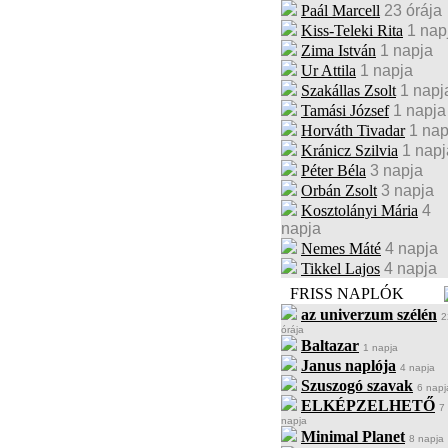
Paál Marcell
23 órája
Kiss-Teleki Rita
1 nap
Zima István
1 napja
Ur Attila
1 napja
Szakállas Zsolt
1 napj
Tamási József
1 napja
Horváth Tivadar
1 nap
Kránicz Szilvia
1 napj
Péter Béla
3 napja
Orbán Zsolt
3 napja
Kosztolányi Mária
4
napja
Nemes Máté
4 napja
Tikkel Lajos
4 napja
FRISS NAPLÓK
az univerzum szélén
2
órája
Baltazar
1 napja
Janus naplója
4 napja
Szuszogó szavak
6 napj
ELKÉPZELHETŐ
7
napja
Minimal Planet
8 napja