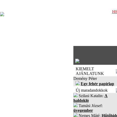
HE
KIEMELT
AJÁNLATUNK
Demény Péter
Egy fehér papírlap
Új maradandokkok
Szilasi Katalin:
A
haldokló
Tamási József:
üvegember
Nemes Máté:
Hűtőhid