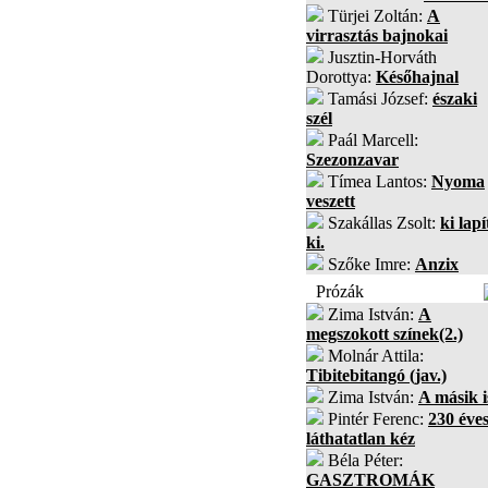
Türjei Zoltán:
A
virrasztás bajnokai
Jusztin-Horváth
Dorottya:
Későhajnal
Tamási József:
északi
szél
Paál Marcell:
Szezonzavar
Tímea Lantos:
Nyoma
veszett
Szakállas Zsolt:
ki lapí
ki.
Szőke Imre:
Anzix
Prózák
Zima István:
A
megszokott színek(2.)
Molnár Attila:
Tibitebitangó (jav.)
Zima István:
A másik i
Pintér Ferenc:
230 éves
láthatatlan kéz
Béla Péter:
GASZTROMÁK