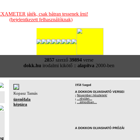
XAMETER játék, csak bátran tessenek írni!
(bejelentkezett felhasználóknak)
2857
szerző
39894
verse
dokk.hu
irodalmi kikötő ::
alapítva
2000-ben
1958 Szeged
A DOKKON OLVASHATÓ VERSEI
Kopasz Tamás
¡
November /részletek/
üzenőfala
¡
...révület...
¡
...álmodban...
képtára
A DOKKON OLVASHATÓ PRÓZÁI
eg