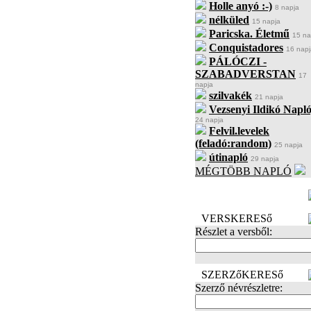
Holle anyó :-)
8 napja
nélküled
15 napja
Paricska. Életmű
15 na
Conquistadores
16 napj
PÁLÓCZI -
SZABADVERSTAN
17
napja
szilvakék
21 napja
Vezsenyi Ildikó Napló
24 napja
Felvil.levelek
(feladó:random)
25 napja
útinapló
29 napja
MÉGTÖBB NAPLÓ
BECENÉV
LEFOGLALÁSA
VERSKERESő
Részlet a versből:
SZERZőKERESő
Szerző névrészletre: