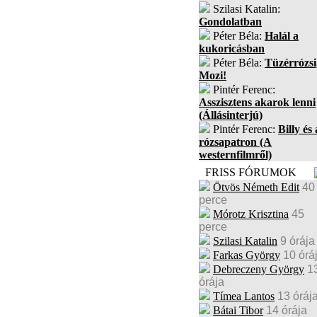
Szilasi Katalin:
Gondolatban
Péter Béla:
Halál a
kukoricásban
Péter Béla:
Tüzérrózsi
Mozi!
Pintér Ferenc:
Asszisztens akarok lenni
(Állásinterjú)
Pintér Ferenc:
Billy és 
rózsapatron (A
westernfilmről)
FRISS FÓRUMOK
Ötvös Németh Edit
40
perce
Mórotz Krisztina
45
perce
Szilasi Katalin
9 órája
Farkas György
10 órá
Debreczeny György
1
órája
Tímea Lantos
13 óráj
Bátai Tibor
14 órája