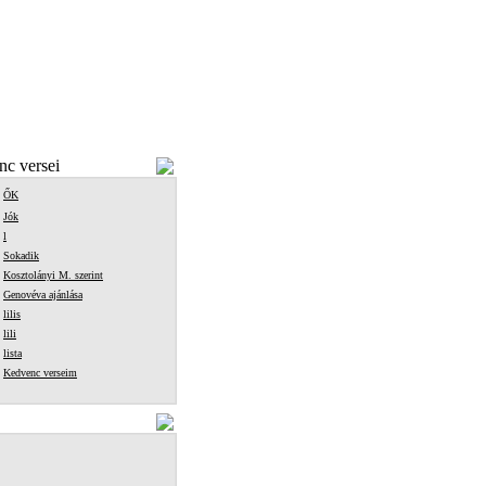
c versei
ŐK
Jók
l
Sokadik
Kosztolányi M. szerint
Genovéva ajánlása
lilis
lili
lista
Kedvenc verseim