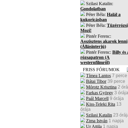
Szilasi Katalin:
Gondolatban
Péter Béla:
Halál a
kukoricásban
Péter Béla:
Tüzérrózsi
Mozi!
Pintér Ferenc:
Asszisztens akarok lenni
(Állásinterjú)
Pintér Ferenc:
Billy és 
rózsapatron (A
westernfilmről)
FRISS FÓRUMOK
Tímea Lantos
7 perce
Bátai Tibor
39 perce
Mórotz Krisztina
2 órá
Farkas György
3 óráj
Paál Marcell
9 órája
Kiss-Teleki Rita
13
órája
Szilasi Katalin
23 óráj
Zima István
1 napja
Ur Attila
1 napja