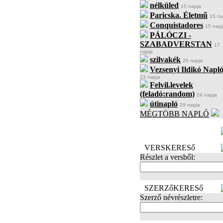
nélküled
15 napja
Paricska. Életmű
15 na
Conquistadores
15 napj
PÁLÓCZI -
SZABADVERSTAN
17
napja
szilvakék
20 napja
Vezsenyi Ildikó Napló
23 napja
Felvil.levelek
(feladó:random)
24 napja
útinapló
29 napja
MÉGTÖBB NAPLÓ
BECENÉV
LEFOGLALÁSA
VERSKERESő
Részlet a versből:
SZERZőKERESő
Szerző névrészletre: