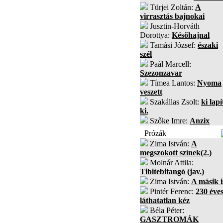
Türjei Zoltán:
A
virrasztás bajnokai
Jusztin-Horváth
Dorottya:
Későhajnal
Tamási József:
északi
szél
Paál Marcell:
Szezonzavar
Tímea Lantos:
Nyoma
veszett
Szakállas Zsolt:
ki lapí
ki.
Szőke Imre:
Anzix
Prózák
Zima István:
A
megszokott színek(2.)
Molnár Attila:
Tibitebitangó (jav.)
Zima István:
A másik i
Pintér Ferenc:
230 éves
láthatatlan kéz
Béla Péter:
GASZTROMÁK