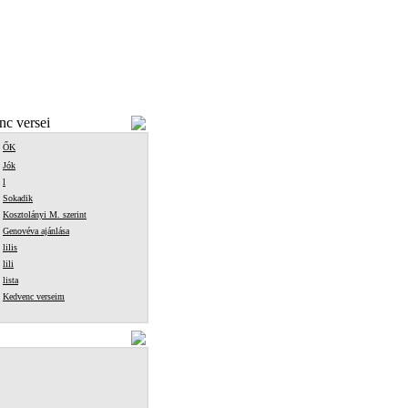
c versei
ŐK
Jók
l
Sokadik
Kosztolányi M. szerint
Genovéva ajánlása
lilis
lili
lista
Kedvenc verseim