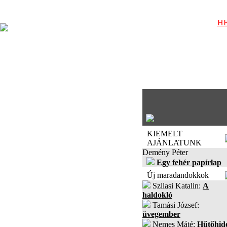
HE
KIEMELT
AJÁNLATUNK
Demény Péter
Egy fehér papírlap
Új maradandokkok
Szilasi Katalin:
A
haldokló
Tamási József:
üvegember
Nemes Máté:
Hűtőhid