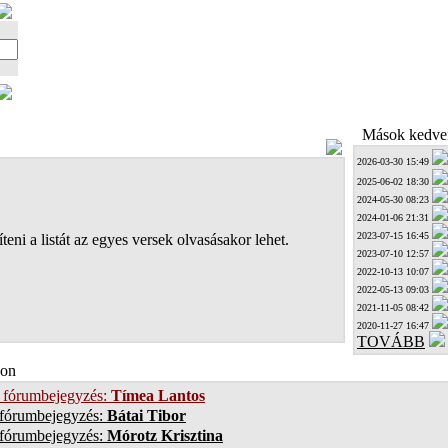
Mások kedven
2026-03-30 15:49
2025-06-02 18:30
2024-05-30 08:23
2024-01-06 21:31
2023-07-15 16:45
teni a listát az egyes versek olvasásakor lehet.
2023-07-10 12:57
2022-10-13 10:07
2022-05-13 09:03
2021-11-05 08:42
2020-11-27 16:47
TOVÁBB
on
 fórumbejegyzés:
Tímea Lantos
 fórumbejegyzés:
Bátai Tibor
 fórumbejegyzés:
Mórotz Krisztina