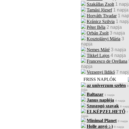
Szakállas Zsolt
1 napj
Tamási József
1 napja
Horváth Tivadar
1 nap
Kránicz Szilvia
1 napj
Péter Béla
2 napja
Orbán Zsolt
3 napja
Kosztolányi Mária
3
napja
Nemes Máté
3 napja
Tikkel Lajos
4 napja
Francesco de Orellana
napja
Vezsenyi Ildikó
7 nap
FRISS NAPLÓK
az univerzum szélén
8
órája
Baltazar
1 napja
Janus naplója
4 napja
Szuszogó szavak
6 napj
ELKÉPZELHETŐ
7
napja
Minimal Planet
8 napja
Holle anyó :-)
8 napja