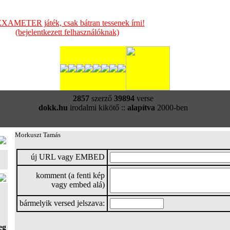
XAMETER játék, csak bátran tessenek írni!
(bejelentkezett felhasználóknak)
2857
szerző
39894
verse
dokk.hu
irodalmi kikötő ::
alapítva
2000-ben
Morkuszt Tamás
új URL vagy EMBED
komment (a fenti kép
vagy embed alá)
bármelyik versed jelszava:
eg