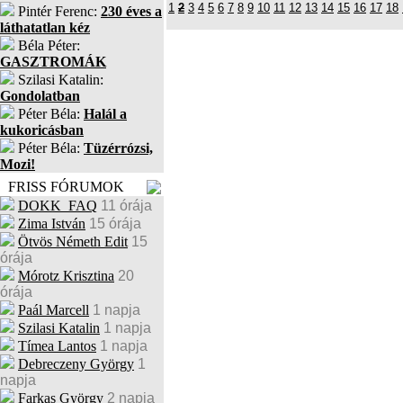
1
2
3
4
5
6
7
8
9
10
11
12
13
14
15
16
17
18
Pintér Ferenc:
230 éves a
láthatatlan kéz
Béla Péter:
GASZTROMÁK
Szilasi Katalin:
Gondolatban
Péter Béla:
Halál a
kukoricásban
Péter Béla:
Tüzérrózsi,
Mozi!
FRISS FÓRUMOK
DOKK_FAQ
11 órája
Zima István
15 órája
Ötvös Németh Edit
15
órája
Mórotz Krisztina
20
órája
Paál Marcell
1 napja
Szilasi Katalin
1 napja
Tímea Lantos
1 napja
Debreczeny György
1
napja
Farkas György
2 napja