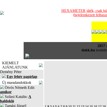
HEXAMETER játék, csak bátra
(bejelentkezett felhas
2857
s
dokk.hu
irodalm
KIEMELT
AJÁNLATUNK
Demény Péter
Egy fehér papírlap
Új maradandokkok
Ötvös Németh Edit:
amikor
Szilasi Katalin:
A
haldokló
Tamási József:
1
2
3
4
5
6
7
8
9
10
11
12
13
14
15
16
17
18