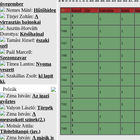
üvegember
Nemes Máté:
Hűtőhideg
ID
Szerző
Cím
Kategória
Kiadó
Ki
Türjei Zoltán:
A
1
749
1
1
virrasztás bajnokai
1
Jusztin-Horváth
1
748
1
1
Dorottya:
Későhajnal
1
Tamási József:
északi
1
747
1
1
szél
1
Paál Marcell:
1
746
1
1
Szezonzavar
1
Tímea Lantos:
Nyoma
1
745
1
1
veszett
1
Szakállas Zsolt:
ki lapít
1
744
1
1
ki.
1
Prózák
1
743
1
1
Zima István:
Az igazi
1
győztes
1
742
1
1
Valyon László:
Törpék
1
Zima István:
A
1
741
1
1
megszokott színek(2.)
1
Molnár Attila:
1
740
1
1
Tibitebitangó (jav.)
1
Zima István:
A másik is