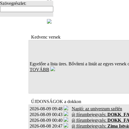
Szövegrészlet:
FOTÓK
Kedvenc versek
Egyelőre a lista üres. Bővíteni a listát az egyes versek 
TOVÁBB
ÚJDONSÁGOK a dokkon
2026-08-09 09:48
Napló: az univerzum szélén
2026-08-09 00:43
új fórumbejegyzés:
DOKK_F
2026-08-09 00:40
új fórumbejegyzés:
DOKK_F
2026-08-08 20:47
új fórumbejegyzés:
Zima Istvá