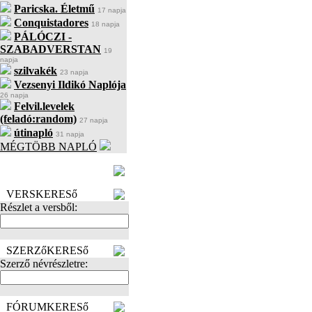
Paricska. Életmű
17 napja
Conquistadores
18 napja
PÁLÓCZI -
SZABADVERSTAN
19
napja
szilvakék
23 napja
Vezsenyi Ildikó Naplója
26 napja
Felvil.levelek
(feladó:random)
27 napja
útinapló
31 napja
MÉGTÖBB NAPLÓ
BECENÉV
LEFOGLALÁSA
VERSKERESő
Részlet a versből:
SZERZőKERESő
Szerző névrészletre:
FÓRUMKERESő