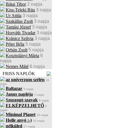
Bátai Tibor
2 napja
Kiss-Teleki Rita
3 napja
Ur Attila
3 napja
Szakállas Zsolt
3 napja
Tamási József
3 napja
Horváth Tivadar
3 napja
Kránicz Szilvia
3 napja
Péter Béla
5 napja
Orbán Zsolt
5 napja
Kosztolányi Mária
6
napja
Nemes Máté
6 napja
FRISS NAPLÓK
az univerzum szélén
16
órája
Baltazar
3 napja
Janus naplója
7 napja
Szuszogó szavak
8 napja
ELKÉPZELHETŐ
9
napja
Minimal Planet
10 napja
Holle anyó :-)
10 napja
nélküled
17 napja