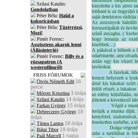
háromszor megsodorta 
Szilasi Katalin:
kinyitotta a kis piros t
Gondolatban
lobbant is az öngyújtó 
Péter Béla:
Halál a
saját detektoros rádiója
kukoricásban
Az asszonyok hátrább l
Péter Béla:
Tüzérrózsi,
forrasztópákát és hevít
Mozi!
színű anyagba. ( Szeben
Pintér Ferenc:
hogy lemarja az oxid
Asszisztens akarok lenni
kisebbek…)
(Állásinterjú)
A pákával a bilinek a l
odaérintette, ami olvadt
Pintér Ferenc:
Billy és a
aztán egy kis vízzel le
rózsapatron (A
lavórokat.
westernfilmről)
A fazekak, lábasok má
FRISS FÓRUMOK
lemezt helyezett a lyuk
Ötvös Németh Edit
16
árral kis lukakat szúr
perce
felöli részét, a lukakon
Mórotz Krisztina
3 órája
az edény külsőfalán, maj
Szilasi Katalin
14 órája
jöhetett a következő lá
Farkas György
15 órája
Végül a munka elfogy
leróják a munka díját. P
Debreczeny György
18
kenyérrel, szalonnával, 
órája
feneketlen zsebébe, a t
Tímea Lantos
18 órája
Dolga végeztével a lá
Bátai Tibor
19 órája
után a tartólábat is f
Paál Marcell
1 napja