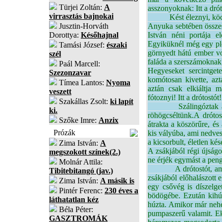
Türjei Zoltán:
A
asszonyoknak: Itt a drót
virrasztás bajnokai
Kést éleznyi, köcsögöt
Jusztin-Horváth
Anyuka sebtében összesz
Dorottya:
Későhajnal
István néni portája 
Egyiküknél még egy pléh 
Tamási József:
északi
görnyedt hátú ember vo
szél
faláda a szerszámoknak,
Paál Marcell:
Hegyeseket sercintget
Szezonzavar
komótosan kivette, az
Tímea Lantos:
Nyoma
aztán csak elkiáltja 
veszett
fótoznyi! Itt a drótostót
Szakállas Zsolt:
ki lapít
Szálingóztak az utc
ki.
röhögcséltünk.
A drótost
Szőke Imre:
Anzix
átrakta a köszörűre, és
Prózák
kis vályúba, ami nedves
a kicsorbult, életlen ké
Zima István:
A
A zsákjából régi újságo
megszokott színek(2.)
ne érjék egymást a peng
Molnár Attila:
A drótostót, amikor m
Tibitebitangó (jav.)
zsákjából előhalászott 
Zima István:
A másik is
egy csővég is díszelget
Pintér Ferenc:
230 éves a
bödögébe. Ezután kihúz
láthatatlan kéz
húzta. Amikor már nehez
Béla Péter:
pumpaszerű valamit. Ekk
GASZTROMÁK