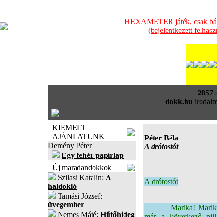
HEXAMETER játék, csak bátra
(bejelentkezett felhas
2857
s
dokk.hu
irodalm
KIEMELT
AJÁNLATUNK
Péter Béla
Demény Péter
A drótostót
Egy fehér papírlap
Új maradandokkok
Szilasi Katalin:
A
A drótostót
haldokló
Tamási József:
üvegember
Marika! Marika! Itt v
Nemes Máté:
Hűtőhideg
már a következő pilla