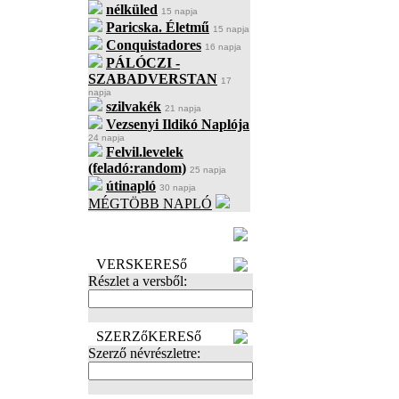
nélküled
15 napja
Paricska. Életmű
15 napja
Conquistadores
16 napja
PÁLÓCZI -
SZABADVERSTAN
17
napja
szilvakék
21 napja
Vezsenyi Ildikó Naplója
24 napja
Felvil.levelek
(feladó:random)
25 napja
útinapló
30 napja
MÉGTÖBB NAPLÓ
BECENÉV
LEFOGLALÁSA
VERSKERESő
Részlet a versből:
SZERZőKERESő
Szerző névrészletre: