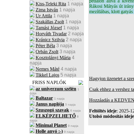
pedálon állva a kivénh
Kiss-Teleki Rita
1 napja
Rákosi Mátyás út irány
Zima István
1 napja
mezítlábas, klott gatyá
Ur Attila
1 napja
Szakállas Zsolt
1 napja
Tamási József
1 napja
Horváth Tivadar
2 napja
Kránicz Szilvia
2 napja
Péter Béla
3 napja
Orbán Zsolt
3 napja
Kosztolányi Mária
4
napja
Nemes Máté
4 napja
Tikkel Lajos
5 napja
Hagyjon üzenetet a sze
FRISS NAPLÓK
az univerzum szélén
Csak ehhez a vershez t
1
órája
Baltazar
1 napja
Hozzáadás a KEDVENC
Janus naplója
5 napja
Szuszogó szavak
Feltöltés ideje
: 2025-1
6 napja
ELKÉPZELHETŐ
Utolsó módosítás ideje
8
napja
Minimal Planet
9 napja
Holle anyó :-)
9 napja