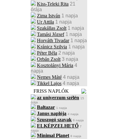
Kiss-Teleki Rita
21
órája
Zima István
1 napja
Ur Attila
1 napja
Szakállas Zsolt
1 napja
Tamási József
1 napja
Horváth Tivadar
1 napja
Kránicz Szilvia
1 napja
Péter Béla
2 napja
Orbán Zsolt
3 napja
Kosztolányi Mária
4
napja
Nemes Máté
4 napja
Tikkel Lajos
4 napja
FRISS NAPLÓK
az univerzum szélén
15
órája
Baltazar
1 napja
Janus naplója
4 napja
Szuszogó szavak
6 napja
ELKÉPZELHETŐ
7
napja
Minimal Planet
8 napja