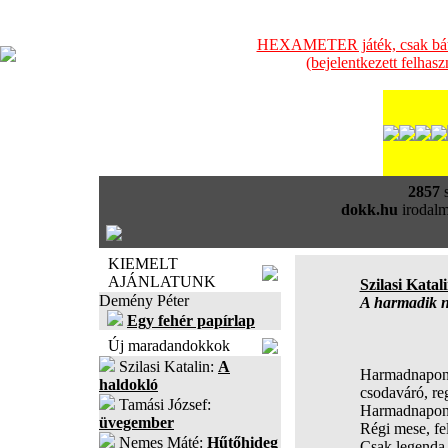
HEXAMETER játék, csak bátra
(bejelentkezett felhas
2857
s
dokk.hu
irodalm
KIEMELT
AJÁNLATUNK
Szilasi Katal
Demény Péter
A harmadik 
Egy fehér papírlap
Új maradandokkok
Szilasi Katalin:
A
Harmadnapon t
haldokló
csodaváró, reg
Tamási József:
Harmadnapon é
üvegember
Régi mese, fe
Nemes Máté:
Hűtőhideg
Csak legenda,