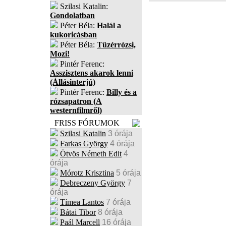
Szilasi Katalin:
Gondolatban
Péter Béla:
Halál a
kukoricásban
Péter Béla:
Tüzérrózsi,
Mozi!
Pintér Ferenc:
Asszisztens akarok lenni
(Állásinterjú)
Pintér Ferenc:
Billy és a
rózsapatron (A
westernfilmről)
FRISS FÓRUMOK
Szilasi Katalin
3 órája
Farkas György
4 órája
Ötvös Németh Edit
4
órája
Mórotz Krisztina
5 órája
Debreczeny György
7
órája
Tímea Lantos
7 órája
Bátai Tibor
8 órája
Paál Marcell
16 órája