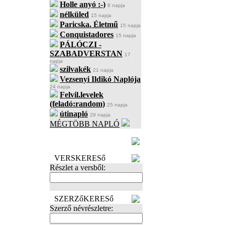
Holle anyó :-)
8 napja
nélküled
15 napja
Paricska. Életmű
15 napja
Conquistadores
15 napja
PÁLÓCZI -
SZABADVERSTAN
17
napja
szilvakék
21 napja
Vezsenyi Ildikó Naplója
24 napja
Felvil.levelek
(feladó:random)
25 napja
útinapló
29 napja
MÉGTÖBB NAPLÓ
BECENÉV
LEFOGLALÁSA
VERSKERESő
Részlet a versből:
SZERZőKERESő
Szerző névrészletre: