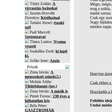
Türjei Zoltán:
A
Mégis, mégis, 
virrasztás bajnokai
reng a szikla,
Jusztin-Horváth
madár surran. 
Dorottya:
Későhajnal
Csak egy assz
Nagy fájdalma
Tamási József:
északi
minden napja
szél
Paál Marcell:
Szezonzavar
Tímea Lantos:
Nyoma
veszett
Szakállas Zsolt:
ki lapít
ki.
Szőke Imre:
Anzix
Prózák
Zima István:
A
Hagyjon üzene
megszokott színek(2.)
Molnár Attila:
Csak ehhez a 
Tibitebitangó (jav.)
Zima István:
A másik is
Hozzáadás a
Pintér Ferenc:
230 éves a
láthatatlan kéz
Feltöltés idej
Utolsó módos
Béla Péter:
GASZTROMÁK