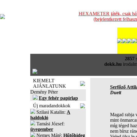
HEXAMETER játék, csak bátra
(bejelentkezett felhas
2857
s
dokk.hu
irodalm
KIEMELT
AJÁNLATUNK
Serfőző Attil
Demény Péter
Duett
Egy fehér papírlap
Új maradandokkok
Szilasi Katalin:
A
Magad rabja 
haldokló
mint önmarca
Tamási József:
míg téged ha
üvegember
nem bírsz rán
Nemes Máté:
Hűtőhideg
Veled ülsz le