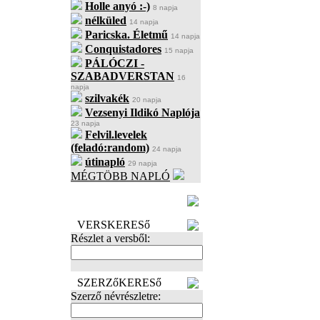
Holle anyó :-)
8 napja
nélküled
14 napja
Paricska. Életmű
14 napja
Conquistadores
15 napja
PÁLÓCZI -
SZABADVERSTAN
16
napja
szilvakék
20 napja
Vezsenyi Ildikó Naplója
23 napja
Felvil.levelek
(feladó:random)
24 napja
útinapló
29 napja
MÉGTÖBB NAPLÓ
BECENÉV
LEFOGLALÁSA
VERSKERESő
Részlet a versből:
SZERZőKERESő
Szerző névrészletre: