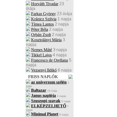
Horváth Tivadar
23
órája
Farkas György
23 órája
Kránicz Szilvia
1 napja
Tímea Lantos
2 napja
Péter Béla
2 napja
Orbán Zsolt
2 napja
Kosztolányi Mária
3
napja
Nemes Máté
3 napja
Tikkel Lajos
4 napja
Francesco de Orellana
5
napja
Vezsenyi Ildikó
6 napja
FRISS NAPLÓK
az univerzum szélén
2
órája
Baltazar
19 órája
Janus naplója
4 napja
Szuszogó szavak
5 napja
ELKÉPZELHETŐ
7
napja
Minimal Planet
8 napja