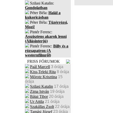
Szilasi Katalin:
Gondolatban
Péter Béla:
Halál a
kukoricásban
Péter Béla:
Tüzérrózsi,
Mozi!
Pintér Ferenc:
Asszisztens akarok lenni
(Állásinterjú)
Pintér Ferenc:
Billy és a
rózsapatron (A
westernfilmről)
FRISS FÓRUMOK
Paál Marcell
3 órája
Kiss-Teleki Rita
8 órája
Mórotz Krisztina
15
órája
Szilasi Katalin
17 órája
Zima István
19 órája
Bátai Tibor
20 órája
Ur Attila
21 órája
Szakállas Zsolt
22 órája
Tamási József
23 órája