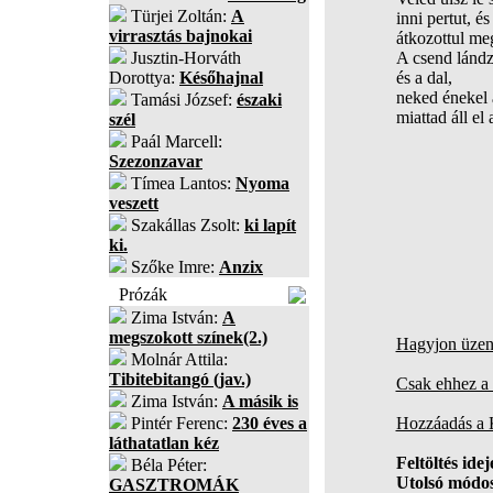
Türjei Zoltán:
A
inni pertut, é
virrasztás bajnokai
átkozottul me
Jusztin-Horváth
A csend lándzs
Dorottya:
Későhajnal
és a dal,
neked énekel 
Tamási József:
északi
miattad áll el 
szél
Paál Marcell:
Szezonzavar
Tímea Lantos:
Nyoma
veszett
Szakállas Zsolt:
ki lapít
ki.
Szőke Imre:
Anzix
Prózák
Zima István:
A
megszokott színek(2.)
Hagyjon üzene
Molnár Attila:
Tibitebitangó (jav.)
Csak ehhez a 
Zima István:
A másik is
Pintér Ferenc:
230 éves a
Hozzáadás a
láthatatlan kéz
Feltöltés idej
Béla Péter:
Utolsó módos
GASZTROMÁK