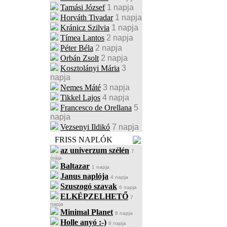
Tamási József
1 napja
Horváth Tivadar
1 napja
Kránicz Szilvia
1 napja
Tímea Lantos
2 napja
Péter Béla
2 napja
Orbán Zsolt
2 napja
Kosztolányi Mária
3
napja
Nemes Máté
3 napja
Tikkel Lajos
4 napja
Francesco de Orellana
5
napja
Vezsenyi Ildikó
7 napja
FRISS NAPLÓK
az univerzum szélén
7
órája
Baltazar
1 napja
Janus naplója
4 napja
Szuszogó szavak
6 napja
ELKÉPZELHETŐ
7
napja
Minimal Planet
8 napja
Holle anyó :-)
8 napja