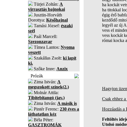
Türjei Zoltán:
A
ha kockát vet
virrasztás bajnokai
ha titokkal l
Jusztin-Horváth
égig érő babfa
Dorottya:
Későhajnal
kezdődő mitol
legyél az új 
Tamási József:
északi
vess el minden
szél
vess kockát k
Paál Marcell:
római kocka a
Szezonzavar
Tímea Lantos:
Nyoma
veszett
Szakállas Zsolt:
ki lapít
ki.
Szőke Imre:
Anzix
Prózák
Zima István:
A
megszokott színek(2.)
Hagyjon üzene
Molnár Attila:
Tibitebitangó (jav.)
Csak ehhez a 
Zima István:
A másik is
Pintér Ferenc:
230 éves a
Hozzáadás a
láthatatlan kéz
Feltöltés idej
Béla Péter:
Utolsó módos
GASZTROMÁK