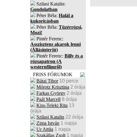
Szilasi Katalin:
Gondolatban
Péter Béla:
Halál a
kukoricásban
Péter Béla:
Tüzérrózsi,
Mozi!
Pintér Ferenc:
Asszisztens akarok lenni
(Állásinterjú)
Pintér Ferenc:
Billy és a
rózsapatron (A
westernfilmről)
FRISS FÓRUMOK
Bátai Tibor
10 perce
Mórotz Krisztina
2 órája
Farkas György
2 órája
Paál Marcell
8 órája
Kiss-Teleki Rita
13
órája
Szilasi Katalin
22 órája
Zima István
1 napja
Ur Attila
1 napja
Szakállas Zsolt
1 napja