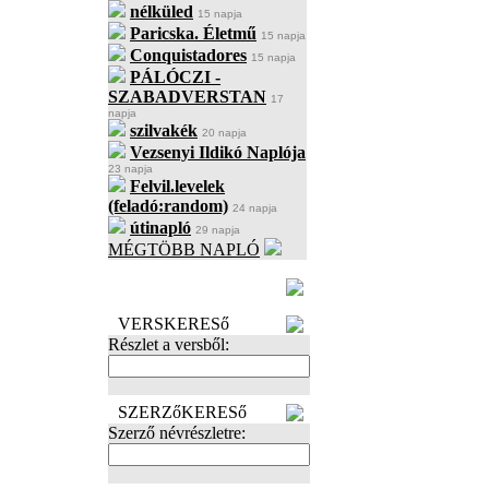
nélküled
15 napja
Paricska. Életmű
15 napja
Conquistadores
15 napja
PÁLÓCZI -
SZABADVERSTAN
17
napja
szilvakék
20 napja
Vezsenyi Ildikó Naplója
23 napja
Felvil.levelek
(feladó:random)
24 napja
útinapló
29 napja
MÉGTÖBB NAPLÓ
BECENÉV
LEFOGLALÁSA
VERSKERESő
Részlet a versből:
SZERZőKERESő
Szerző névrészletre: