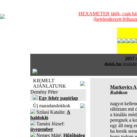
HEXAMETER játék, csak bátra
(bejelentkezett felhas
2857
s
dokk.hu
irodalm
KIEMELT
AJÁNLATUNK
Markovics A
Demény Péter
Rubikon
Egy fehér papírlap
nagyot kellen
Új maradandokkok
rábíztam mit 
Szilasi Katalin:
A
a kinálás mód
haldokló
peregnek a ko
Tamási József:
egy áll meg e
üvegember
ha leesik semm
Nemes Máté:
Hűtőhideg
hogy tudom-e 