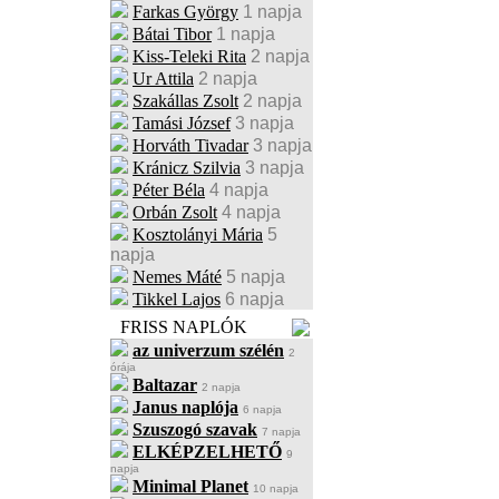
Farkas György
1 napja
Bátai Tibor
1 napja
Kiss-Teleki Rita
2 napja
Ur Attila
2 napja
Szakállas Zsolt
2 napja
Tamási József
3 napja
Horváth Tivadar
3 napja
Kránicz Szilvia
3 napja
Péter Béla
4 napja
Orbán Zsolt
4 napja
Kosztolányi Mária
5
napja
Nemes Máté
5 napja
Tikkel Lajos
6 napja
FRISS NAPLÓK
az univerzum szélén
2
órája
Baltazar
2 napja
Janus naplója
6 napja
Szuszogó szavak
7 napja
ELKÉPZELHETŐ
9
napja
Minimal Planet
10 napja