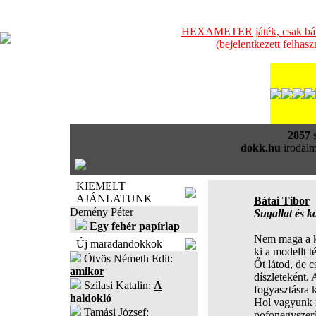
HEXAMETER játék, csak bátra
(bejelentkezett felhas
2857
s
dokk.hu
irodalm
KIEMELT
AJÁNLATUNK
Bátai Tibor
Demény Péter
Sugallat és k
Egy fehér papírlap
Nem maga a k
Új maradandokkok
ki a modellt t
Ötvös Németh Edit:
Őt látod, de c
amikor
díszleteként. A
Szilasi Katalin:
A
fogyasztásra 
haldokló
Hol vagyunk m
Tamási József:
pofonegyszerű