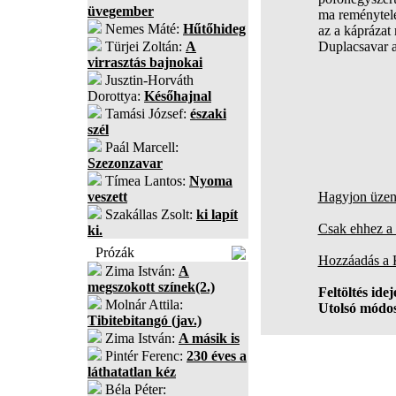
üvegember
ma reménytele
Nemes Máté:
Hűtőhideg
az a káprázat
Türjei Zoltán:
A
Duplacsavar a
virrasztás bajnokai
Jusztin-Horváth
Dorottya:
Későhajnal
Tamási József:
északi
szél
Paál Marcell:
Szezonzavar
Tímea Lantos:
Nyoma
veszett
Hagyjon üzene
Szakállas Zsolt:
ki lapít
Csak ehhez a 
ki.
Prózák
Hozzáadás a
Zima István:
A
megszokott színek(2.)
Feltöltés idej
Molnár Attila:
Utolsó módos
Tibitebitangó (jav.)
Zima István:
A másik is
Pintér Ferenc:
230 éves a
láthatatlan kéz
Béla Péter: