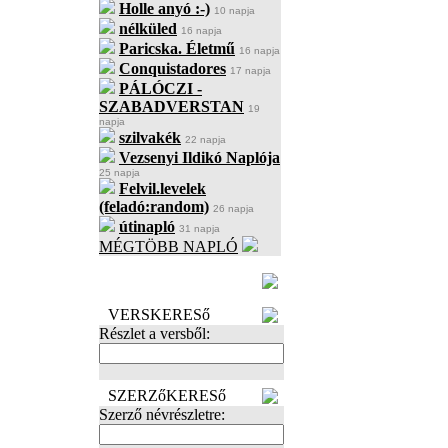
Holle anyó :-)
10 napja
nélküled
16 napja
Paricska. Életmű
16 napja
Conquistadores
17 napja
PÁLÓCZI -
SZABADVERSTAN
19
napja
szilvakék
22 napja
Vezsenyi Ildikó Naplója
25 napja
Felvil.levelek
(feladó:random)
26 napja
útinapló
31 napja
MÉGTÖBB NAPLÓ
BECENÉV
LEFOGLALÁSA
VERSKERESő
Részlet a versből:
SZERZőKERESő
Szerző névrészletre: