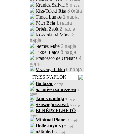
Kránicz Szilvia
8 órája
Kiss-Teleki Rita
8 órája
Tímea Lantos
1 napja
Péter Béla
1 napja
Orbán Zsolt
2 napja
Kosztolányi Mária
2
napja
Nemes Máté
2 napja
Tikkel Lajos
3 napja
Francesco de Orellana
4
napja
Vezsenyi Ildikó
6 napja
FRISS NAPLÓK
Baltazar
2 órája
az univerzum szélén
1
napja
Janus naplója
3 napja
Szuszogó szavak
5 napja
ELKÉPZELHETŐ
6
napja
Minimal Planet
7 napja
Holle anyó :-)
7 napja
nélküled
14 napja