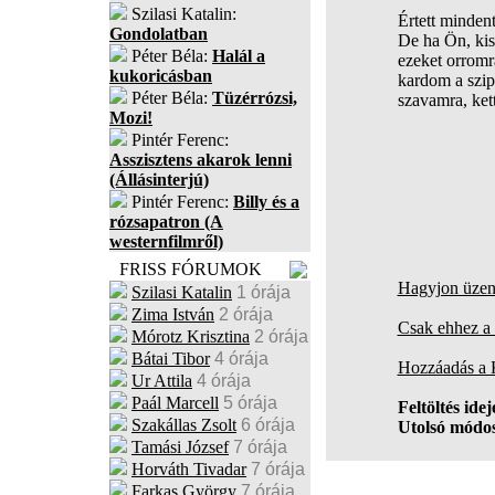
Szilasi Katalin:
Értett minden
Gondolatban
De ha Ön, kis
Péter Béla:
Halál a
ezeket orrom
kukoricásban
kardom a szip
Péter Béla:
Tüzérrózsi,
szavamra, ket
Mozi!
Pintér Ferenc:
Asszisztens akarok lenni
(Állásinterjú)
Pintér Ferenc:
Billy és a
rózsapatron (A
westernfilmről)
FRISS FÓRUMOK
Hagyjon üzene
Szilasi Katalin
1 órája
Zima István
2 órája
Csak ehhez a 
Mórotz Krisztina
2 órája
Bátai Tibor
4 órája
Hozzáadás a
Ur Attila
4 órája
Paál Marcell
5 órája
Feltöltés idej
Szakállas Zsolt
6 órája
Utolsó módos
Tamási József
7 órája
Horváth Tivadar
7 órája
Farkas György
7 órája