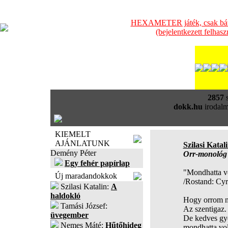
HEXAMETER játék, csak bátra
(bejelentkezett felhas
2857
s
dokk.hu
irodalm
KIEMELT
AJÁNLATUNK
Szilasi Katal
Demény Péter
Orr-monológ
Egy fehér papírlap
"Mondhatta vo
Új maradandokkok
/Rostand: Cyr
Szilasi Katalin:
A
haldokló
Hogy orrom 
Tamási József:
Az szentigaz.
üvegember
De kedves g
Nemes Máté:
Hűtőhideg
mondhatta vo