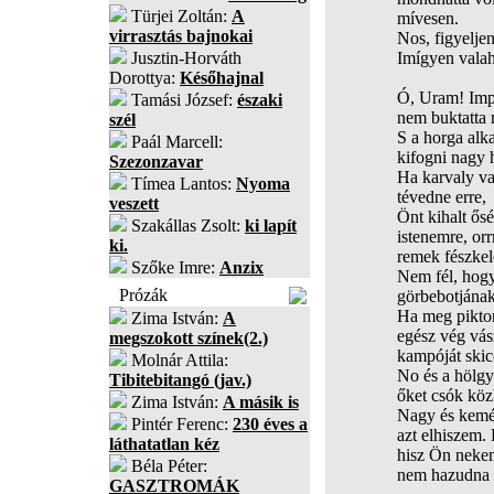
Türjei Zoltán:
A
mívesen.
virrasztás bajnokai
Nos, figyeljen
Jusztin-Horváth
Imígyen vala
Dorottya:
Későhajnal
Ó, Uram! Imp
Tamási József:
északi
nem buktatta 
szél
S a horga alk
Paál Marcell:
kifogni nagy 
Szezonzavar
Ha karvaly va
Tímea Lantos:
Nyoma
tévedne erre,
veszett
Önt kihalt ős
Szakállas Zsolt:
ki lapít
istenemre, or
ki.
remek fészkelő
Szőke Imre:
Anzix
Nem fél, hogy
Prózák
görbebotjának
Ha meg piktorr
Zima István:
A
egész vég vás
megszokott színek(2.)
kampóját skicc
Molnár Attila:
No és a hölg
Tibitebitangó (jav.)
őket csók köz
Zima István:
A másik is
Nagy és kemé
Pintér Ferenc:
230 éves a
azt elhiszem.
láthatatlan kéz
hisz Ön neke
Béla Péter:
nem hazudna 
GASZTROMÁK