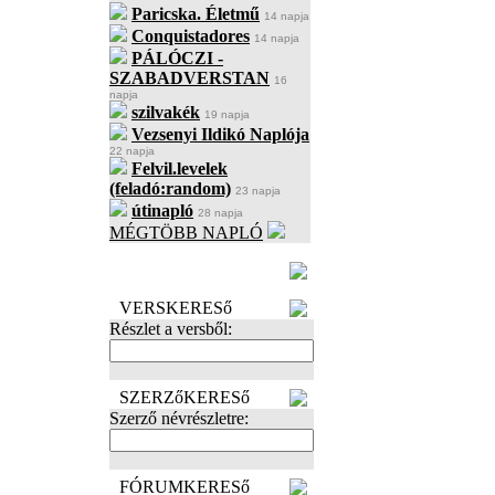
Paricska. Életmű
14 napja
Conquistadores
14 napja
PÁLÓCZI -
SZABADVERSTAN
16
napja
szilvakék
19 napja
Vezsenyi Ildikó Naplója
22 napja
Felvil.levelek
(feladó:random)
23 napja
útinapló
28 napja
MÉGTÖBB NAPLÓ
BECENÉV
LEFOGLALÁSA
VERSKERESő
Részlet a versből:
SZERZőKERESő
Szerző névrészletre:
FÓRUMKERESő