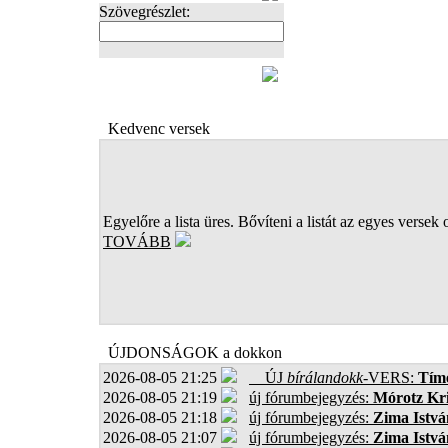
Szövegrészlet:
FOTÓK
Kedvenc versek
Egyelőre a lista üres. Bővíteni a listát az egyes versek 
TOVÁBB
ÚJDONSÁGOK a dokkon
2026-08-05 21:25
ÚJ
bírálandokk
-VERS:
Tíme
2026-08-05 21:19
új fórumbejegyzés:
Mórotz Kri
2026-08-05 21:18
új fórumbejegyzés:
Zima Istvá
2026-08-05 21:07
új fórumbejegyzés:
Zima Istvá