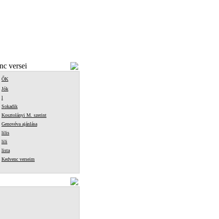
c versei
ŐK
Jók
l
Sokadik
Kosztolányi M. szerint
Genovéva ajánlása
lilis
lili
lista
Kedvenc verseim