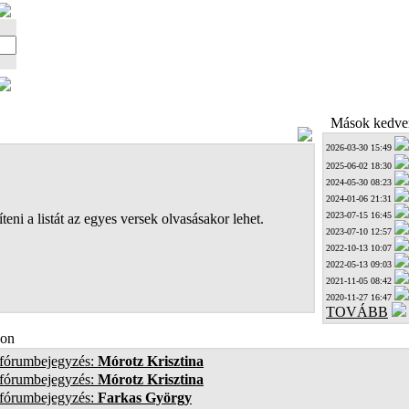
Mások kedven
2026-03-30 15:49
2025-06-02 18:30
2024-05-30 08:23
2024-01-06 21:31
2023-07-15 16:45
teni a listát az egyes versek olvasásakor lehet.
2023-07-10 12:57
2022-10-13 10:07
2022-05-13 09:03
2021-11-05 08:42
2020-11-27 16:47
TOVÁBB
on
 fórumbejegyzés:
Mórotz Krisztina
 fórumbejegyzés:
Mórotz Krisztina
 fórumbejegyzés:
Farkas György