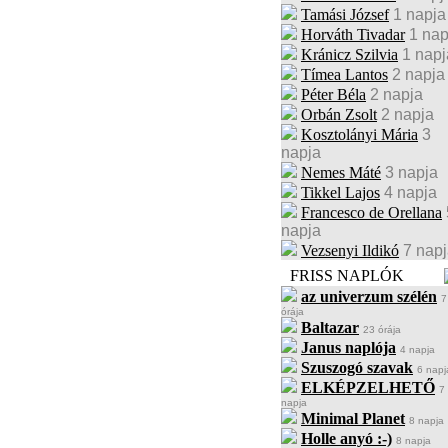
Tamási József
1 napja
Horváth Tivadar
1 nap
Kránicz Szilvia
1 napj
Tímea Lantos
2 napja
Péter Béla
2 napja
Orbán Zsolt
2 napja
Kosztolányi Mária
3
napja
Nemes Máté
3 napja
Tikkel Lajos
4 napja
Francesco de Orellana
napja
Vezsenyi Ildikó
7 nap
FRISS NAPLÓK
az univerzum szélén
7
órája
Baltazar
23 órája
Janus naplója
4 napja
Szuszogó szavak
6 napj
ELKÉPZELHETŐ
7
napja
Minimal Planet
8 napja
Holle anyó :-)
8 napja