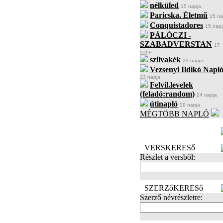
nélküled
15 napja
Paricska. Életmű
15 na
Conquistadores
15 napj
PÁLÓCZI -
SZABADVERSTAN
17
napja
szilvakék
20 napja
Vezsenyi Ildikó Napló
23 napja
Felvil.levelek
(feladó:random)
24 napja
útinapló
29 napja
MÉGTÖBB NAPLÓ
BECENÉV
LEFOGLALÁSA
VERSKERESő
Részlet a versből:
SZERZőKERESő
Szerző névrészletre: