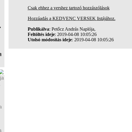
Csak ehhez a vershez tartozó hozzászólások
Hozzáadás a KEDVENC VERSEK listájához.
,
Publikálva
: Petőcz András Naplója,
Feltöltés ideje
: 2019-04-08 10:05:26
Utolsó módosítás ideje
: 2019-04-08 10:05:26
a
ja
a
a
a