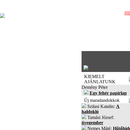
HE
KIEMELT
AJÁNLATUNK
Demény Péter
Egy fehér papírlap
Új maradandokkok
Szilasi Katalin:
A
haldokló
Tamási József:
üvegember
Nemes Máté:
Hűtőhid