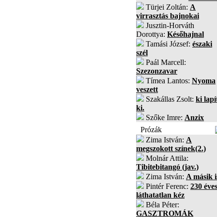
Türjei Zoltán:
A
virrasztás bajnokai
Jusztin-Horváth
Dorottya:
Későhajnal
Tamási József:
északi
szél
Paál Marcell:
Szezonzavar
Tímea Lantos:
Nyoma
veszett
Szakállas Zsolt:
ki lapí
ki.
Szőke Imre:
Anzix
Prózák
Zima István:
A
megszokott színek(2.)
Molnár Attila:
Tibitebitangó (jav.)
Zima István:
A másik i
Pintér Ferenc:
230 éves
láthatatlan kéz
Béla Péter:
GASZTROMÁK