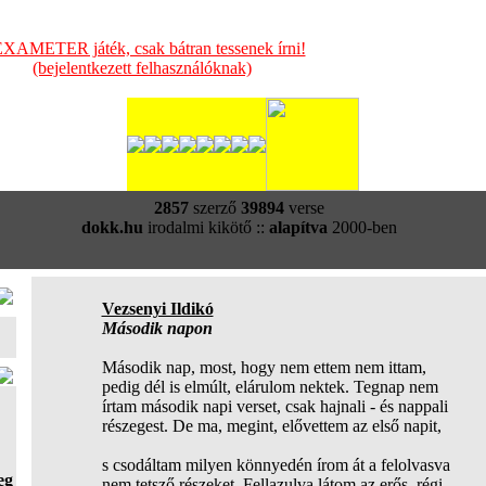
XAMETER játék, csak bátran tessenek írni!
(bejelentkezett felhasználóknak)
2857
szerző
39894
verse
dokk.hu
irodalmi kikötő ::
alapítva
2000-ben
Vezsenyi Ildikó
Második napon
Második nap, most, hogy nem ettem nem ittam,
pedig dél is elmúlt, elárulom nektek. Tegnap nem
írtam második napi verset, csak hajnali - és nappali
részegest. De ma, megint, elővettem az első napit,
s csodáltam milyen könnyedén írom át a felolvasva
eg
nem tetsző részeket. Fellazulva látom az erős, régi