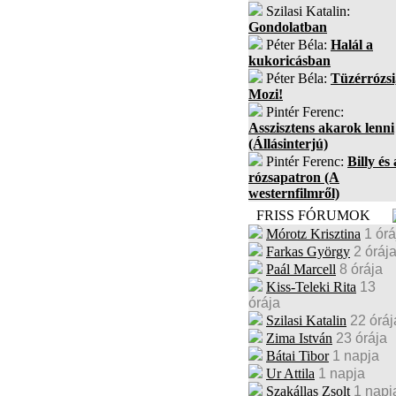
Szilasi Katalin:
Gondolatban
Péter Béla:
Halál a
kukoricásban
Péter Béla:
Tüzérrózsi
Mozi!
Pintér Ferenc:
Asszisztens akarok lenni
(Állásinterjú)
Pintér Ferenc:
Billy és 
rózsapatron (A
westernfilmről)
FRISS FÓRUMOK
Mórotz Krisztina
1 órá
Farkas György
2 óráj
Paál Marcell
8 órája
Kiss-Teleki Rita
13
órája
Szilasi Katalin
22 óráj
Zima István
23 órája
Bátai Tibor
1 napja
Ur Attila
1 napja
Szakállas Zsolt
1 napj