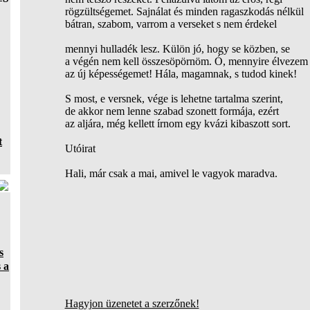
rögzültségemet. Sajnálat és minden ragaszkodás nélkül
bátran, szabom, varrom a verseket s nem érdekel
mennyi hulladék lesz. Külön jó, hogy se közben, se
a végén nem kell összesöpörnöm. Ó, mennyire élvezem
az új képességemet! Hála, magamnak, s tudod kinek!
S most, e versnek, vége is lehetne tartalma szerint,
de akkor nem lenne szabad szonett formája, ezért
az aljára, még kellett írnom egy kvázi kibaszott sort.
t
Utóirat
Hali, már csak a mai, amivel le vagyok maradva.
s
 a
Hagyjon üzenetet a szerzőnek!