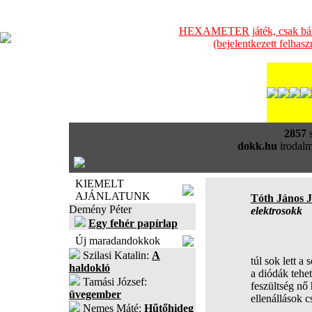
HEXAMETER játék, csak bátra
(bejelentkezett felhas
2857
s
dokk.hu
irodalm
KIEMELT
AJÁNLATUNK
Tóth János 
Demény Péter
elektrosokk
Egy fehér papírlap
Új maradandokkok
Szilasi Katalin:
A
túl sok lett a
haldokló
a diódák tehe
Tamási József:
feszültség nő
üvegember
ellenállások c
Nemes Máté:
Hűtőhideg