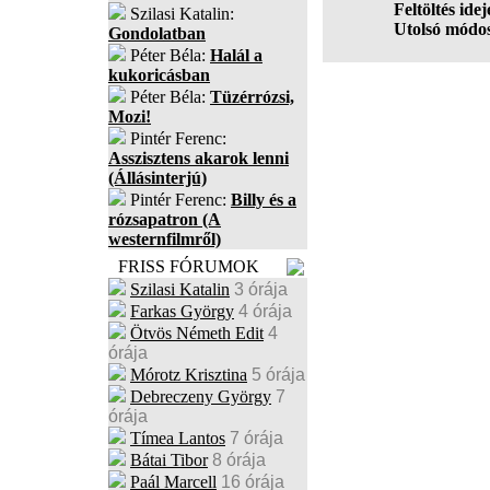
Feltöltés idej
Szilasi Katalin:
Utolsó módos
Gondolatban
Péter Béla:
Halál a
kukoricásban
Péter Béla:
Tüzérrózsi,
Mozi!
Pintér Ferenc:
Asszisztens akarok lenni
(Állásinterjú)
Pintér Ferenc:
Billy és a
rózsapatron (A
westernfilmről)
FRISS FÓRUMOK
Szilasi Katalin
3 órája
Farkas György
4 órája
Ötvös Németh Edit
4
órája
Mórotz Krisztina
5 órája
Debreczeny György
7
órája
Tímea Lantos
7 órája
Bátai Tibor
8 órája
Paál Marcell
16 órája