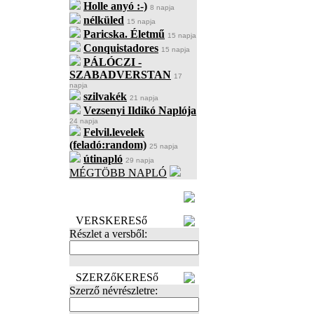
Holle anyó :-)
8 napja
nélküled
15 napja
Paricska. Életmű
15 napja
Conquistadores
15 napja
PÁLÓCZI -
SZABADVERSTAN
17
napja
szilvakék
21 napja
Vezsenyi Ildikó Naplója
24 napja
Felvil.levelek
(feladó:random)
25 napja
útinapló
29 napja
MÉGTÖBB NAPLÓ
BECENÉV
LEFOGLALÁSA
VERSKERESő
Részlet a versből:
SZERZőKERESő
Szerző névrészletre: