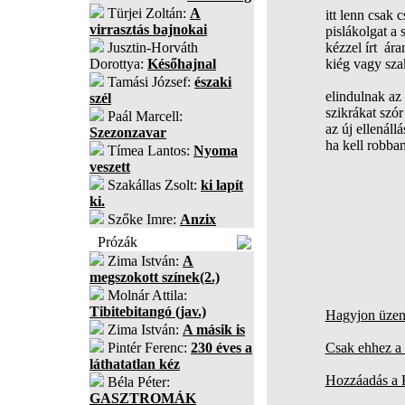
Türjei Zoltán:
A
itt lenn csak 
virrasztás bajnokai
pislákolgat a 
Jusztin-Horváth
kézzel írt ár
Dorottya:
Későhajnal
kiég vagy sza
Tamási József:
északi
elindulnak az 
szél
szikrákat szór
Paál Marcell:
az új ellenáll
Szezonzavar
ha kell robban
Tímea Lantos:
Nyoma
veszett
Szakállas Zsolt:
ki lapít
ki.
Szőke Imre:
Anzix
Prózák
Zima István:
A
megszokott színek(2.)
Molnár Attila:
Tibitebitangó (jav.)
Hagyjon üzene
Zima István:
A másik is
Pintér Ferenc:
230 éves a
Csak ehhez a 
láthatatlan kéz
Hozzáadás a
Béla Péter:
GASZTROMÁK