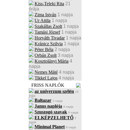
Kiss-Teleki Rita
21
órája
Zima István
1 napja
Ur Attila
1 napja
Szakállas Zsolt
1 napja
Tamási József
1 napja
Horváth Tivadar
1 napja
Kránicz Szilvia
1 napja
Péter Béla
2 napja
Orbán Zsolt
3 napja
Kosztolányi Mária
4
napja
Nemes Máté
4 napja
Tikkel Lajos
4 napja
FRISS NAPLÓK
az univerzum szélén
15
órája
Baltazar
1 napja
Janus naplója
4 napja
Szuszogó szavak
6 napja
ELKÉPZELHETŐ
7
napja
Minimal Planet
8 napja