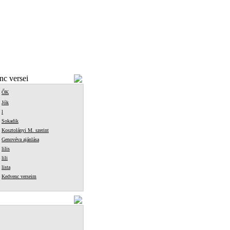
c versei
ŐK
Jók
l
Sokadik
Kosztolányi M. szerint
Genovéva ajánlása
lilis
lili
lista
Kedvenc verseim