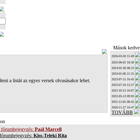
Mások kedven
2026-03-30 15:49
2025-06-02 18:30
2024-05-30 08:23
2024-01-06 21:31
2023-07-15 16:45
teni a listát az egyes versek olvasásakor lehet.
2023-07-10 12:57
2022-10-13 10:07
2022-05-13 09:03
2021-11-05 08:42
2020-11-27 16:47
TOVÁBB
on
 fórumbejegyzés:
Paál Marcell
 fórumbejegyzés:
Kiss-Teleki Rita