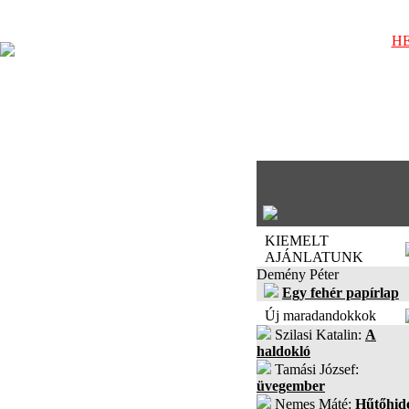
HE
KIEMELT
AJÁNLATUNK
Demény Péter
Egy fehér papírlap
Új maradandokkok
Szilasi Katalin:
A
haldokló
Tamási József:
üvegember
Nemes Máté:
Hűtőhid