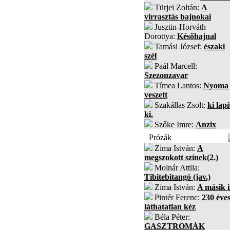
Türjei Zoltán:
A
virrasztás bajnokai
Jusztin-Horváth
Dorottya:
Későhajnal
Tamási József:
északi
szél
Paál Marcell:
Szezonzavar
Tímea Lantos:
Nyoma
veszett
Szakállas Zsolt:
ki lapí
ki.
Szőke Imre:
Anzix
Prózák
Zima István:
A
megszokott színek(2.)
Molnár Attila:
Tibitebitangó (jav.)
Zima István:
A másik i
Pintér Ferenc:
230 éves
láthatatlan kéz
Béla Péter:
GASZTROMÁK