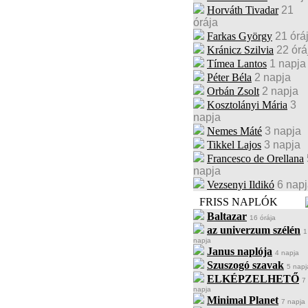
Horváth Tivadar
21
órája
Farkas György
21 órá
Kránicz Szilvia
22 órá
Tímea Lantos
1 napja
Péter Béla
2 napja
Orbán Zsolt
2 napja
Kosztolányi Mária
3
napja
Nemes Máté
3 napja
Tikkel Lajos
3 napja
Francesco de Orellana
napja
Vezsenyi Ildikó
6 nap
FRISS NAPLÓK
Baltazar
16 órája
az univerzum szélén
1
napja
Janus naplója
4 napja
Szuszogó szavak
5 napj
ELKÉPZELHETŐ
7
napja
Minimal Planet
7 napja