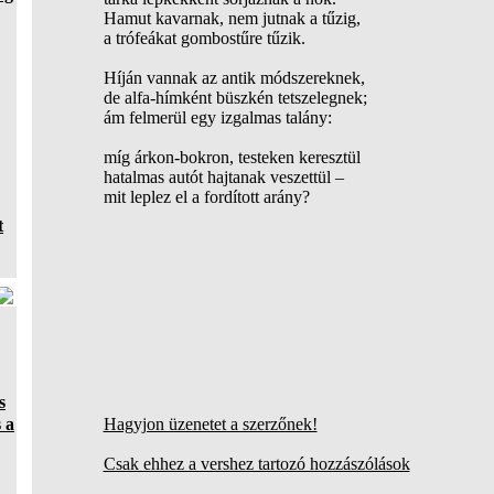
Hamut kavarnak, nem jutnak a tűzig,
a trófeákat gombostűre tűzik.
Híján vannak az antik módszereknek,
de alfa-hímként büszkén tetszelegnek;
ám felmerül egy izgalmas talány:
míg árkon-bokron, testeken keresztül
hatalmas autót hajtanak veszettül –
mit leplez el a fordított arány?
t
s
 a
Hagyjon üzenetet a szerzőnek!
Csak ehhez a vershez tartozó hozzászólások