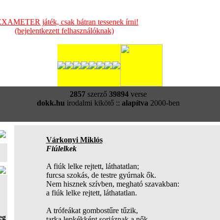
XAMETER játék, csak bátran tessenek írni!
(bejelentkezett felhasználóknak)
2857
szerző
39894
verse
dokk.hu
irodalmi kikötő ::
alapítva
2000-ben
Várkonyi Miklós
Fiúlelkek
A fiúk lelke rejtett, láthatatlan;
furcsa szokás, de testre gyúrnak ők.
Nem hisznek szívben, megható szavakban:
a fiúk lelke rejtett, láthatatlan.
A trófeákat gombostűre tűzik,
eg
tarka lepkékként sorjáznak a nők.