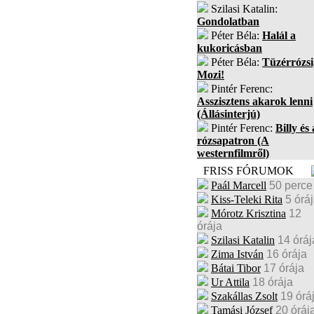
Szilasi Katalin:
Gondolatban
Péter Béla:
Halál a
kukoricásban
Péter Béla:
Tüzérrózsi
Mozi!
Pintér Ferenc:
Asszisztens akarok lenni
(Állásinterjú)
Pintér Ferenc:
Billy és 
rózsapatron (A
westernfilmről)
FRISS FÓRUMOK
Paál Marcell
50 perce
Kiss-Teleki Rita
5 órá
Mórotz Krisztina
12
órája
Szilasi Katalin
14 óráj
Zima István
16 órája
Bátai Tibor
17 órája
Ur Attila
18 órája
Szakállas Zsolt
19 órá
Tamási József
20 óráj