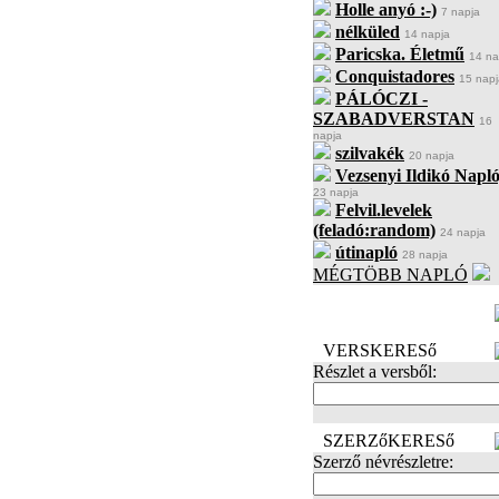
Holle anyó :-)
7 napja
nélküled
14 napja
Paricska. Életmű
14 na
Conquistadores
15 napj
PÁLÓCZI -
SZABADVERSTAN
16
napja
szilvakék
20 napja
Vezsenyi Ildikó Napló
23 napja
Felvil.levelek
(feladó:random)
24 napja
útinapló
28 napja
MÉGTÖBB NAPLÓ
BECENÉV
LEFOGLALÁSA
VERSKERESő
Részlet a versből:
SZERZőKERESő
Szerző névrészletre: