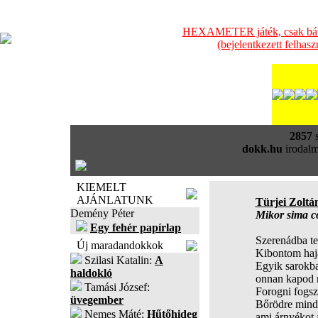
HEXAMETER játék, csak bátra
(bejelentkezett felhas
2857
s
dokk.hu
irodalm
KIEMELT
AJÁNLATUNK
Türjei Zoltá
Demény Péter
Mikor sima 
Egy fehér papírlap
Szerenádba te
Új maradandokkok
Kibontom haja
Szilasi Katalin:
A
Egyik sarokba
haldokló
onnan kapod m
Tamási József:
Forogni fogsz
üvegember
Bőrödre minde
Nemes Máté:
Hűtőhideg
ami árnyékot 