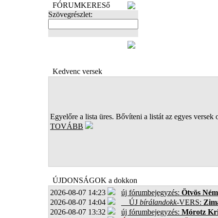
FÓRUMKERESő
Szövegrészlet:
FOTÓK
Kedvenc versek
Egyelőre a lista üres. Bővíteni a listát az egyes versek 
TOVÁBB
ÚJDONSÁGOK a dokkon
2026-08-07 14:23
új fórumbejegyzés:
Ötvös Ném
2026-08-07 14:04
ÚJ
bírálandokk
-VERS:
Zima
2026-08-07 13:32
új fórumbejegyzés:
Mórotz Kri