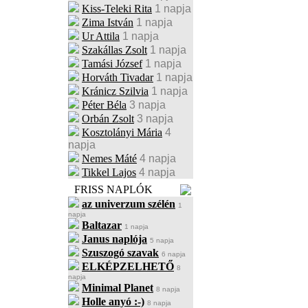
Kiss-Teleki Rita
1 napja
Zima István
1 napja
Ur Attila
1 napja
Szakállas Zsolt
1 napja
Tamási József
1 napja
Horváth Tivadar
1 napja
Kránicz Szilvia
1 napja
Péter Béla
3 napja
Orbán Zsolt
3 napja
Kosztolányi Mária
4
napja
Nemes Máté
4 napja
Tikkel Lajos
4 napja
FRISS NAPLÓK
az univerzum szélén
1
napja
Baltazar
1 napja
Janus naplója
5 napja
Szuszogó szavak
6 napja
ELKÉPZELHETŐ
8
napja
Minimal Planet
8 napja
Holle anyó :-)
8 napja