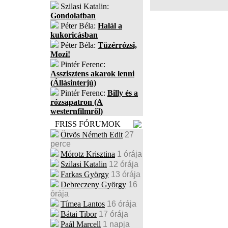
Szilasi Katalin:
Gondolatban
Péter Béla:
Halál a
kukoricásban
Péter Béla:
Tüzérrózsi,
Mozi!
Pintér Ferenc:
Asszisztens akarok lenni
(Állásinterjú)
Pintér Ferenc:
Billy és a
rózsapatron (A
westernfilmről)
FRISS FÓRUMOK
Ötvös Németh Edit
27
perce
Mórotz Krisztina
1 órája
Szilasi Katalin
12 órája
Farkas György
13 órája
Debreczeny György
16
órája
Tímea Lantos
16 órája
Bátai Tibor
17 órája
Paál Marcell
1 napja