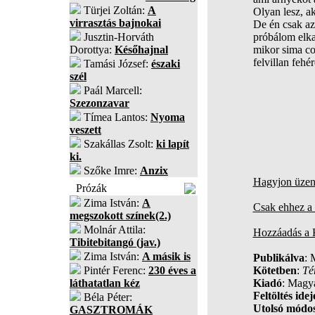
Türjei Zoltán:
A
Olyan lesz, ak
virrasztás bajnokai
De én csak az
Jusztin-Horváth
próbálom elka
Dorottya:
Későhajnal
mikor sima c
felvillan fehér
Tamási József:
északi
szél
Paál Marcell:
Szezonzavar
Tímea Lantos:
Nyoma
veszett
Szakállas Zsolt:
ki lapít
ki.
Szőke Imre:
Anzix
Hagyjon üzene
Prózák
Zima István:
A
Csak ehhez a 
megszokott színek(2.)
Molnár Attila:
Hozzáadás a
Tibitebitangó (jav.)
Zima István:
A másik is
Publikálva
: 
Pintér Ferenc:
230 éves a
Kötetben
:
Té
láthatatlan kéz
Kiadó
: Magy
Feltöltés idej
Béla Péter:
Utolsó módos
GASZTROMÁK