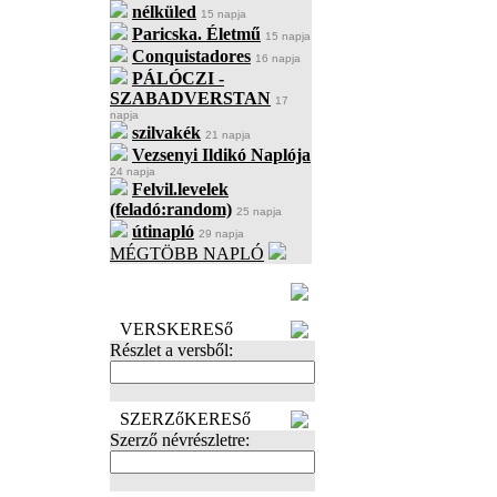
nélküled
15 napja
Paricska. Életmű
15 napja
Conquistadores
16 napja
PÁLÓCZI -
SZABADVERSTAN
17
napja
szilvakék
21 napja
Vezsenyi Ildikó Naplója
24 napja
Felvil.levelek
(feladó:random)
25 napja
útinapló
29 napja
MÉGTÖBB NAPLÓ
BECENÉV
LEFOGLALÁSA
VERSKERESő
Részlet a versből:
SZERZőKERESő
Szerző névrészletre: