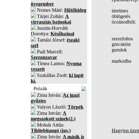
üvegember
Nemes Máté:
Hűtőhideg
türelmes
Türjei Zoltán:
A
öblögetés
virrasztás bajnokai
óceánodból;
Jusztin-Horváth
Dorottya:
Későhajnal
szeszfoltos
Tamási József:
északi
görcsként
szél
gurulok
Paál Marcell:
Szezonzavar
markodba
Tímea Lantos:
Nyoma
veszett
Szakállas Zsolt:
ki lapít
ki.
Prózák
Zima István:
Az igazi
győztes
Valyon László:
Törpék
Zima István:
A
megszokott színek(2.)
Molnár Attila:
Tibitebitangó (jav.)
Hagyjon üzene
Zima István:
A másik is