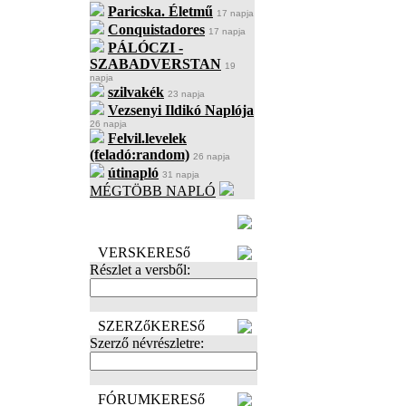
Paricska. Életmű
17 napja
Conquistadores
17 napja
PÁLÓCZI -
SZABADVERSTAN
19
napja
szilvakék
23 napja
Vezsenyi Ildikó Naplója
26 napja
Felvil.levelek
(feladó:random)
26 napja
útinapló
31 napja
MÉGTÖBB NAPLÓ
BECENÉV
LEFOGLALÁSA
VERSKERESő
Részlet a versből:
SZERZőKERESő
Szerző névrészletre:
FÓRUMKERESő