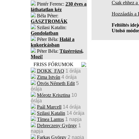
Csak ehhez a 
Pintér Ferenc:
230 éves a
láthatatlan kéz
Hozzáadás a
Béla Péter:
GASZTROMÁK
Feltöltés idej
Szilasi Katalin:
Utolsó módos
Gondolatban
Péter Béla:
Halál a
kukoricásban
Péter Béla:
Tüzérrózsi,
Mozi!
FRISS FÓRUMOK
DOKK_FAQ
1 órája
Zima István
4 órája
Ötvös Németh Edit
5
órája
Mórotz Krisztina
10
órája
Paál Marcell
14 órája
Szilasi Katalin
14 órája
Tímea Lantos
1 napja
Debreczeny György
1
napja
Farkas György
2 napja