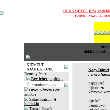
HEXAMETER játék, csak bátra
(bejelentkezett felhas
2857
s
dokk.hu
irodalm
KIEMELT
AJÁNLATUNK
Nagy Dániel
Demény Péter
hét óra harm
Egy fehér papírlap
napzavaró
Új maradandokkok
tejfodrozó
Ötvös Németh Edit:
krémes-alkon
amikor
Szilasi Katalin:
A
tejeskifli
haldokló
bánatcukor
Tamási József:
epizódszerep: