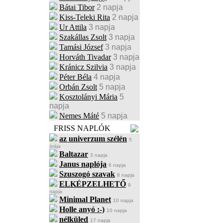
Bátai Tibor
2 napja
Kiss-Teleki Rita
2 napja
Ur Attila
3 napja
Szakállas Zsolt
3 napja
Tamási József
3 napja
Horváth Tivadar
3 napja
Kránicz Szilvia
3 napja
Péter Béla
4 napja
Orbán Zsolt
5 napja
Kosztolányi Mária
5
napja
Nemes Máté
5 napja
FRISS NAPLÓK
az univerzum szélén
5
órája
Baltazar
3 napja
Janus naplója
6 napja
Szuszogó szavak
8 napja
ELKÉPZELHETŐ
9
napja
Minimal Planet
10 napja
Holle anyó :-)
10 napja
nélküled
17 napja