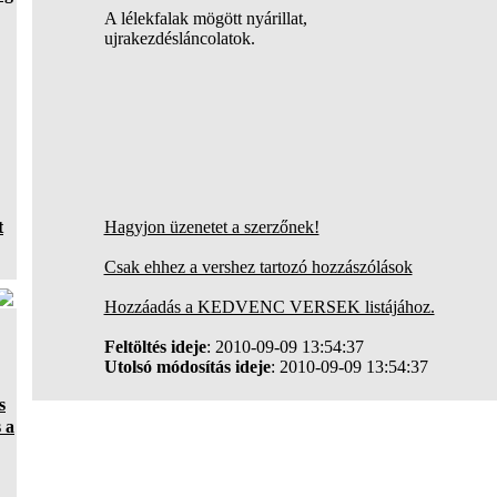
A lélekfalak mögött nyárillat,
ujrakezdésláncolatok.
t
Hagyjon üzenetet a szerzőnek!
Csak ehhez a vershez tartozó hozzászólások
Hozzáadás a KEDVENC VERSEK listájához.
Feltöltés ideje
: 2010-09-09 13:54:37
Utolsó módosítás ideje
: 2010-09-09 13:54:37
s
 a