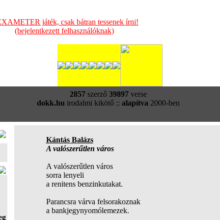
XAMETER játék, csak bátran tessenek írni!
(bejelentkezett felhasználóknak)
2857
szerző
39897
verse
dokk.hu
irodalmi kikötő ::
alapítva
2000-ben
Kántás Balázs
A valószerűtlen város
A valószerűtlen város
sorra lenyeli
a renitens benzinkutakat.
Parancsra várva felsorakoznak
a bankjegynyomólemezek.
eg