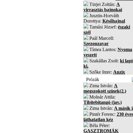
Türjei Zoltán:
A
virrasztás bajnokai
Jusztin-Horváth
Dorottya:
Későhajnal
Tamási József:
északi
szél
Paál Marcell:
Szezonzavar
Tímea Lantos:
Nyoma
veszett
Szakállas Zsolt:
ki lapí
ki.
Szőke Imre:
Anzix
Prózák
Zima István:
A
megszokott színek(2.)
Molnár Attila:
Tibitebitangó (jav.)
Zima István:
A másik i
Pintér Ferenc:
230 éves
láthatatlan kéz
Béla Péter:
GASZTROMÁK