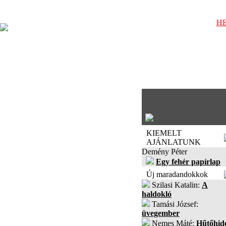
HE
KIEMELT
AJÁNLATUNK
Demény Péter
Egy fehér papírlap
Új maradandokkok
Szilasi Katalin:
A
haldokló
Tamási József:
üvegember
Nemes Máté:
Hűtőhid