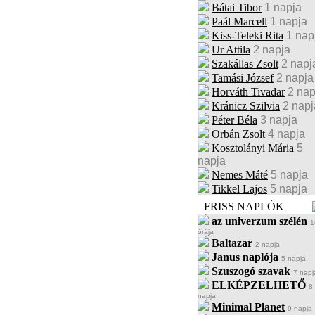
Bátai Tibor
1 napja
Paál Marcell
1 napja
Kiss-Teleki Rita
1 nap
Ur Attila
2 napja
Szakállas Zsolt
2 napj
Tamási József
2 napja
Horváth Tivadar
2 nap
Kránicz Szilvia
2 napj
Péter Béla
3 napja
Orbán Zsolt
4 napja
Kosztolányi Mária
5
napja
Nemes Máté
5 napja
Tikkel Lajos
5 napja
FRISS NAPLÓK
az univerzum szélén
1
órája
Baltazar
2 napja
Janus naplója
5 napja
Szuszogó szavak
7 napj
ELKÉPZELHETŐ
8
napja
Minimal Planet
9 napja