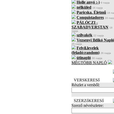
Holle anyó :-)
9 napja
nélküled
16 napja
Paricska. Életmű
16 na
Conquistadores
16 napj
PÁLÓCZI -
SZABADVERSTAN
18
napja
szilvakék
22 napja
Vezsenyi Ildikó Napló
25 napja
Felvil.levelek
(feladó:random)
26 napja
útinapló
30 napja
MÉGTÖBB NAPLÓ
BECENÉV
LEFOGLALÁSA
VERSKERESő
Részlet a versből:
SZERZőKERESő
Szerző névrészletre: