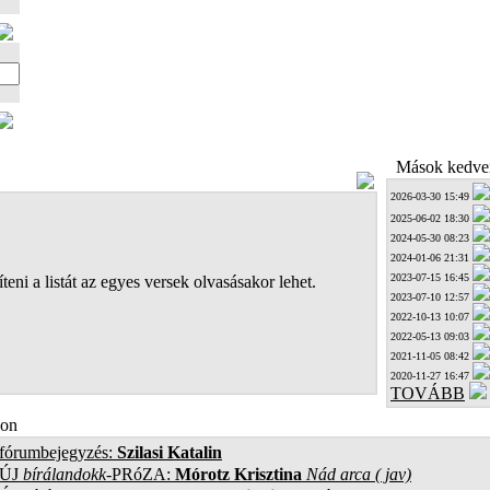
Mások kedven
2026-03-30 15:49
2025-06-02 18:30
2024-05-30 08:23
2024-01-06 21:31
2023-07-15 16:45
teni a listát az egyes versek olvasásakor lehet.
2023-07-10 12:57
2022-10-13 10:07
2022-05-13 09:03
2021-11-05 08:42
2020-11-27 16:47
TOVÁBB
on
 fórumbejegyzés:
Szilasi Katalin
ÚJ
bírálandokk
-PRóZA:
Mórotz Krisztina
Nád arca ( jav)