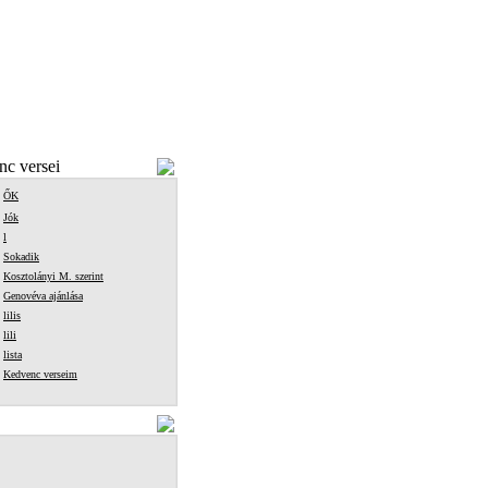
c versei
ŐK
Jók
l
Sokadik
Kosztolányi M. szerint
Genovéva ajánlása
lilis
lili
lista
Kedvenc verseim