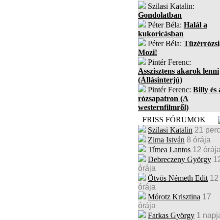
Szilasi Katalin:
Gondolatban
Péter Béla:
Halál a
kukoricásban
Péter Béla:
Tüzérrózsi
Mozi!
Pintér Ferenc:
Asszisztens akarok lenni
(Állásinterjú)
Pintér Ferenc:
Billy és 
rózsapatron (A
westernfilmről)
FRISS FÓRUMOK
Szilasi Katalin
21 per
Zima István
8 órája
Tímea Lantos
12 óráj
Debreczeny György
1
órája
Ötvös Németh Edit
12
órája
Mórotz Krisztina
17
órája
Farkas György
1 napj