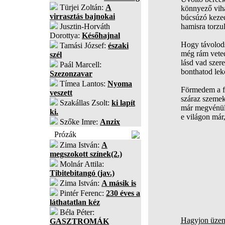
Türjei Zoltán:
A
könnyező viha
virrasztás bajnokai
búcsúzó kezed
Jusztin-Horváth
hamisra torzu
Dorottya:
Későhajnal
Hogy távolods
Tamási József:
északi
még rám veted
szél
lásd vad szere
Paál Marcell:
bonthatod lek
Szezonzavar
Tímea Lantos:
Nyoma
Förmedem a fa
veszett
száraz szemek
Szakállas Zsolt:
ki lapít
már megvénült
ki.
e világon már
Szőke Imre:
Anzix
Prózák
Zima István:
A
megszokott színek(2.)
Molnár Attila:
Tibitebitangó (jav.)
Zima István:
A másik is
Pintér Ferenc:
230 éves a
láthatatlan kéz
Béla Péter:
Hagyjon üzene
GASZTROMÁK