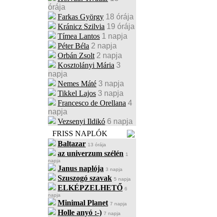
órája
Farkas György
18 órája
Kránicz Szilvia
19 órája
Tímea Lantos
1 napja
Péter Béla
2 napja
Orbán Zsolt
2 napja
Kosztolányi Mária
3
napja
Nemes Máté
3 napja
Tikkel Lajos
3 napja
Francesco de Orellana
4
napja
Vezsenyi Ildikó
6 napja
FRISS NAPLÓK
Baltazar
13 órája
az univerzum szélén
1
napja
Janus naplója
3 napja
Szuszogó szavak
5 napja
ELKÉPZELHETŐ
6
napja
Minimal Planet
7 napja
Holle anyó :-)
7 napja