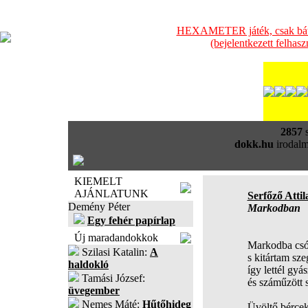
HEXAMETER játék, csak bátra
(bejelentkezett felhas
2857
s
dokk.hu
irodalm
KIEMELT
AJÁNLATUNK
Serfőző Attil
Demény Péter
Markodban
Egy fehér papírlap
Új maradandokkok
Markodba csó
Szilasi Katalin:
A
s kitártam sz
haldokló
így lettél gy
Tamási József:
és száműzött
üvegember
Nemes Máté:
Hűtőhideg
Üvöltő bércekr