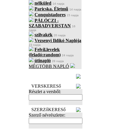
nélküled
14 napja
Paricska. Életmű
14 napja
Conquistadores
15 napja
PÁLÓCZI -
SZABADVERSTAN
16
napja
szilvakék
20 napja
Vezsenyi Ildikó Naplója
23 napja
Felvil.levelek
(feladó:random)
24 napja
útinapló
28 napja
MÉGTÖBB NAPLÓ
BECENÉV
LEFOGLALÁSA
VERSKERESő
Részlet a versből:
SZERZőKERESő
Szerző névrészletre: