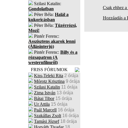
Szilasi Katalin:
Csak ehhez a 
Gondolatban
Péter Béla:
Halál a
Hozzáadás a
kukoricásban
Péter Béla:
Tüzérrózsi,
Mozi!
Pintér Ferenc:
Asszisztens akarok lenni
(Állásinterjú)
Pintér Ferenc:
Billy és a
rózsapatron (A
westernfilmről)
FRISS FÓRUMOK
Kiss-Teleki Rita
2 órája
Mórotz Krisztina
9 órája
Szilasi Katalin
11 órája
Zima István
13 órája
Bátai Tibor
15 órája
Ur Attila
15 órája
Paál Marcell
16 órája
Szakállas Zsolt
16 órája
Tamási József
18 órája
Horváth Tivadar
18