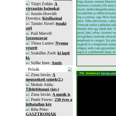
hogy alszom, szemem lehunyom, 
Türjei Zoltán:
A
kinyitom a szemem.) De annyi j
virrasztás bajnokai
teszek, mintha látogatóba jönn
Jusztin-Horváth
visszatérünk az előbbi kereszt
fog a csatorna, vagy Most olyan
Dorottya:
Későhajnal
pince. Néha eltévesztem, s akko
Tamási József:
északi
Nemcsak ezeket a játékokat talá
szél
bármely hely egy másik hely. Ne
jászol, itató, udvar, ciszterna
Paál Marcell:
átvergődtem ciszternás udvaroko
Szezonzavar
templomát és a tengert. Ezt seh
Tímea Lantos:
Nyoma
tengerek és a templomok száma 
veszett
világon, mely csak egyszerinek l
napot és a mérhetetlen házat, d
Szakállas Zsolt:
ki lapít
ki.
Szőke Imre:
Anzix
Prózák
731.
[tulajdonos]
:
helyettes-meg
Zima István:
A
megszokott színek(2.)
Molnár Attila:
Tibitebitangó (jav.)
Zima István:
A másik is
Pintér Ferenc:
230 éves a
láthatatlan kéz
Béla Péter:
GASZTROMÁK