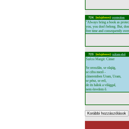
724.
[tulajdonos]
:
protection
"Always bring a book as protec
you, you don't belong. But, don
free time and consequently overp
723.
[tulajdonos]
:
nálam-első
Szécsi Margit: Címer
Se oroszlán, se olajág,
se cifra mező -
címeremben Uram, Uram,
se pénz, se erő,
de én hálok a világgal,
nem énvelem ő.