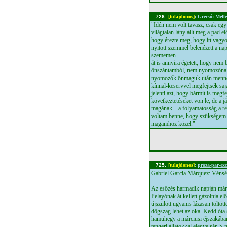
726.
[tulajdonos]
:
Grecsó: Melle
"Idén nem volt tavasz, csak egy
világtalan lány állt meg a pad el
hogy érezte meg, hogy itt vagyo
nyitott szemmel belenézett a n
szememen
át is annyira égetett, hogy nem
önszántamból, nem nyomozónak 
nyomozók önmaguk után mennek
kínnal-keservvel megfejtsék saj
jelenti azt, hogy bármit is megf
következtetéseket von le, de a j
magának – a folyamatosság a re
voltam benne, hogy szükségem 
magamhoz közel."
725.
[tulajdonos]
:
próza-par-exc
Gabriel Garcia Márquez: Vénsé
Az esőzés harmadik napján már t
Pelayónak át kellett gázolnia elö
újszülött ugyanis lázasan töltöt
dögszag lehet az oka. Kedd óta 
hamuhegy a márciusi éjszakában
tengeri állatokkal elegye sár. S