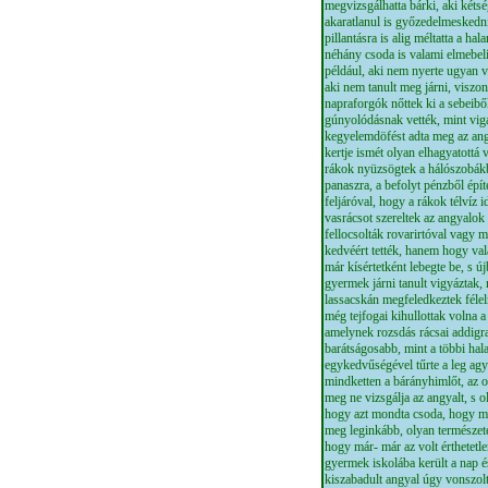
megvizsgálhatta bárki, aki kéts
akaratlanul is győzedelmeskednie
pillantásra is alig méltatta a ha
néhány csoda is valami elmebeli
például, aki nem nyerte ugyan vi
aki nem tanult meg járni, viszon
napraforgók nőttek ki a sebeibő
gúnyolódásnak vették, mint vig
kegyelemdöfést adta meg az ang
kertje ismét olyan elhagyatottá 
rákok nyüzsögtek a hálószobák
panaszra, a befolyt pénzből épít
feljáróval, hogy a rákok télvíz
vasrácsot szereltek az angyalok 
fellocsolták rovarirtóval vagy 
kedvéért tették, hanem hogy va
már kísértetként lebegte be, s ú
gyermek járni tanult vigyáztak,
lassacskán megfeledkeztek félel
még tejfogai kihullottak volna 
amelynek rozsdás rácsai addigra
barátságosabb, mint a többi hala
egykedvűségével tűrte a leg agy
mindketten a bárányhimlőt, az o
meg ne vizsgálja az angyalt, s o
hogy azt mondta csoda, hogy még
meg leginkább, olyan természete
hogy már- már az volt érthetetl
gyermek iskolába került a nap és
kiszabadult angyal úgy vonszolt