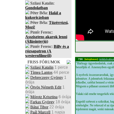
Szilasi Katalin:
Gondolatban
Péter Béla:
Halál a
kukoricásban
Péter Béla:
Tüzérrózsi,
Mozi!
Pintér Ferenc:
Asszisztens akarok lenni
(Állásinterjú)
Pintér Ferenc:
Billy és a
rózsapatron (A
westernfilmről)
730.
[tulajdonos]
:
örökkévalósá
FRISS FÓRUMOK
"Bárhogy ügyeskednénk, csak a 
Szilasi Katalin
1 perce
beszéljük el. Amennyiben egyál
Tímea Lantos
44 perce
A nyelvek összezavarodtak, így
Debreczeny György
1
jelentésre. A jelentések felizza
órája
lelkedbe, szétfut benned a vérár
Mėgsem a pillanat szomorú illé
Ötvös Németh Edit
1
órája
Valaki rád emelte tengerkék teki
Mórotz Krisztina
6 órája
Farkas György
18 órája
Engedd szétesni a szikrákat, hag
sötétségbe. Ne rekeszd el az új
Bátai Tibor
22 órája
kijelenteni magát, senki másnak
Paál Marcell
1 napja