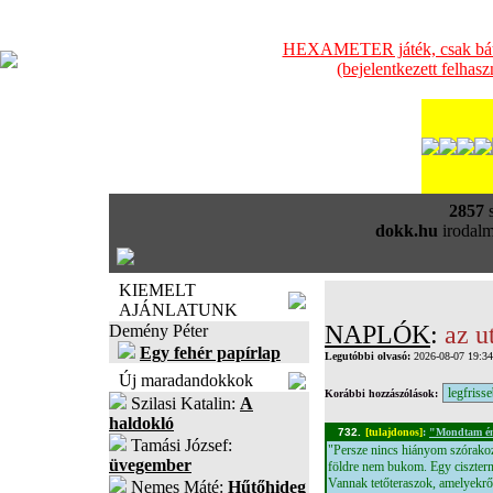
HEXAMETER játék, csak bátra
(bejelentkezett felhas
2857
s
dokk.hu
irodalm
KIEMELT
AJÁNLATUNK
NAPLÓK
:
az u
Demény Péter
Egy fehér papírlap
Legutóbbi olvasó:
2026-08-07 19:3
Új maradandokkok
Korábbi hozzászólások:
Szilasi Katalin:
A
haldokló
732.
[tulajdonos]
:
"Mondtam én,
Tamási József:
"Persze nincs hiányom szórakoz
üvegember
földre nem bukom. Egy cisztern
Vannak tetőteraszok, amelyekrő
Nemes Máté:
Hűtőhideg