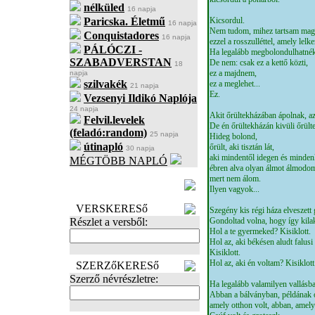
nélküled
16 napja
Paricska. Életmű
Kicsordul.
16 napja
Nem tudom, mihez tartsam maga
Conquistadores
16 napja
ezzel a rosszulléttel, amely lel
PÁLÓCZI -
Ha legalább megbolondulhatnék
SZABADVERSTAN
De nem: csak ez a kettő közti,
18
ez a majdnem,
napja
szilvakék
ez a meglehet...
21 napja
Ez.
Vezsenyi Ildikó Naplója
24 napja
Akit őrültekházában ápolnak, az
Felvil.levelek
De én őrültekházán kivüli őrült
(feladó:random)
25 napja
Hideg bolond,
útinapló
őrült, aki tisztán lát,
30 napja
aki mindentől idegen és minden
MÉGTÖBB NAPLÓ
ébren alva olyan álmot álmodom
BECENÉV
mert nem álom.
Ilyen vagyok...
LEFOGLALÁSA
VERSKERESő
Szegény kis régi háza elvesze
Részlet a versből:
Gondoltad volna, hogy így kil
Hol a te gyermeked? Kisiklott.
Hol az, aki békésen aludt falusi 
Kisiklott.
Hol az, aki én voltam? Kisiklott
SZERZőKERESő
Szerző névrészletre:
Ha legalább valamilyen vallásb
Abban a bálványban, példának o
amely otthon volt, abban, amely