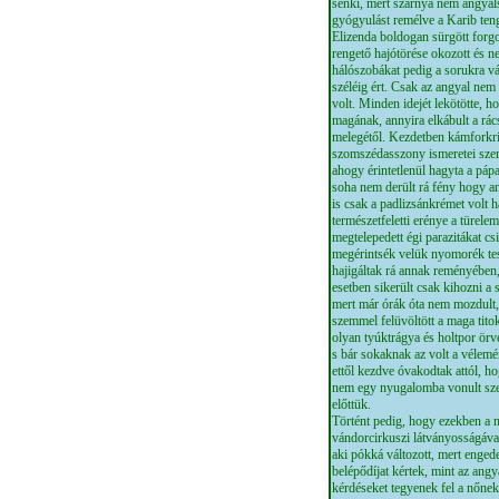
senki, mert szárnya nem angyal
gyógyulást remélve a Karib ten
Elizenda boldogan sürgött forgot
rengető hajótörése okozott és n
hálószobákat pedig a sorukra v
széléig ért. Csak az angyal nem
volt. Minden idejét lekötötte, 
magának, annyira elkábult a rács
melegétől. Kezdetben kámforkris
szomszédasszony ismeretei szeri
ahogy érintetlenül hagyta a pápa
soha nem derült rá fény hogy an
is csak a padlizsánkrémet volt h
természetfeletti erénye a türele
megtelepedett égi parazitákat cs
megérintsék velük nyomorék test
hajigáltak rá annak reményében, 
esetben sikerült csak kihozni a
mert már órák óta nem mozdult, 
szemmel felüvöltött a maga titok
olyan tyúktrágya és holtpor örv
s bár sokaknak az volt a vélem
ettől kezdve óvakodtak attól, h
nem egy nyugalomba vonult szer
előttük.
Történt pedig, hogy ezekben a 
vándorcirkuszi látványosságával
aki pókká változott, mert engede
belépődíjat kértek, mint az ang
kérdéseket tegyenek fel a nőnek