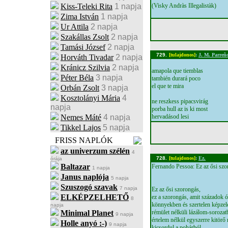
Kiss-Teleki Rita
1 napja
(Visky Andràs Illegalistàk)
Zima István
1 napja
Ur Attila
2 napja
Szakállas Zsolt
2 napja
Tamási József
2 napja
729.
[tulajdonos]
:
J. M. Parreñ
Horváth Tivadar
2 napja
Kránicz Szilvia
2 napja
amapola que tiemblas
Péter Béla
3 napja
también durará poco
el que te mira
Orbán Zsolt
3 napja
Kosztolányi Mária
4
ne reszkess pipacsvirág
napja
porba hull az is ki most
Nemes Máté
4 napja
hervadásod lesi
Tikkel Lajos
5 napja
FRISS NAPLÓK
az univerzum szélén
4
728.
[tulajdonos]
:
Ez.
órája
Baltazar
Fernando Pessoa: Ez az ősi szo
1 napja
Janus naplója
5 napja
Szuszogó szavak
7 napja
Ez az ősi szorongás,
ELKÉPZELHETŐ
ez a szorongás, amit századok
8
könnyekben és szertelen képzel
napja
Minimal Planet
rémület nélküli lázálom-sorozat
9 napja
értelem nélkül egyszerre kitörő
Holle anyó :-)
9 napja
kicsordul a pohárból.