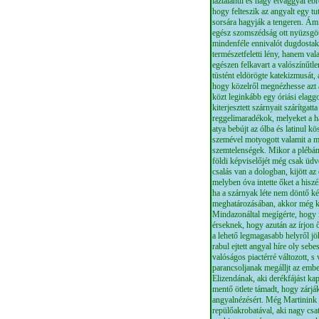
láztalanul és nagy étvággyal éb
hogy felteszik az angyalt egy tu
sorsára hagyják a tengeren. Ám
egész szomszédság ott nyüzsgött 
mindenféle ennivalót dugdostak 
természetfeletti lény, hanem val
egészen felkavart a valószínűtlen
tüstént eldörögte katekizmusát, a
hogy közelről megnézhesse azt 
közt leginkább egy óriási elaggo
kiterjesztett szárnyait szárítga
reggelimaradékok, melyeket a h
atya bebújt az ólba és latinul k
szemével motyogott valamit a ma
szemtelenségek. Mikor a plébán
földi képviselőjét még csak üdv
csalás van a dologban, kijött az 
melyben óva intette őket a hisz
ha a szárnyak léte nem döntő ké
meghatározásában, akkor még k
Mindazonáltal megígérte, hogy 
érseknek, hogy azután az írjon 
a lehető legmagasabb helyről jö
rabul ejtett angyal híre oly sebe
valóságos piactérré változott, s 
parancsoljanak megálljt az embe
Elizendának, aki derékfájást kap
mentő ötlete támadt, hogy zárják
angyalnézésért. Még Martinink s
repülőakrobatával, aki nagy csat