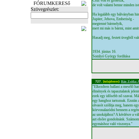
Csúf volt és groteszk,
FÓRUMKERESő
de volt valami benne minden ist
Szövegrészlet:
Ha legalább egy bálványban hin
Jupiter, Jehova, Emberiség -
megtenné bármelyik,
FOTÓK
mert mi más is bármi, mint ami
Hasadj meg, festett üvegből val
1934. június 16.
Somlyó György fordítása
727.
[tulajdonos]
:
Bán Zsófia: A
"Elkezdtem hallani a mesélő han
élmények és tapasztalatok jelen
ezek egy idősebb nő szavai. Má
egy hanghoz tartoznak. Ezután 
olvasót szólítja meg, hanem egy
körvonalazódni bennem a regény 
az unokájához? A kérdésre a vál
azt elsőre gondolnánk. Számomr
egymáshoz való viszonya."