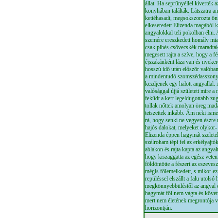
állat. Ha seprűnyéllel kiverték 
konyhában találták. Látszatra an
kettéhasadt, megsokszorozta ön
elkeseredett Elizenda magából k
angyalokkal teli pokolban élni.
szemére ereszkedett homály miat
csak pihés csövecskék maradtak
megesett rajta a szíve, hogy a f
éjszakánként láza van és nyeke
hosszú idő után először valóban
a mindentudó szomszédasszonyn
kezdjenek egy halott angyallal.
valósággal újjá született mire 
feküdt a kert legeldugottabb z
tollak nőttek amolyan öreg mad
tetszettek inkább. Ám neki isme
rá, hogy senki ne vegyen észre r
hajós dalokat, melyeket olykor- 
Elizenda éppen hagymát szeletelt
szélroham tépi fel az erkélyajtó
ablakon és rajta kapta az angyal
hogy kiszaggatta az egész vete
földöntötte a fészert az eszeve
mégis fölemelkedett, s mikor ez 
repüléssel elszállt a falu utolsó 
megkönnyebbüléstől az angyal é
hagymát föl nem vágta és követt
mert nem életének megrontója v
horizontján.