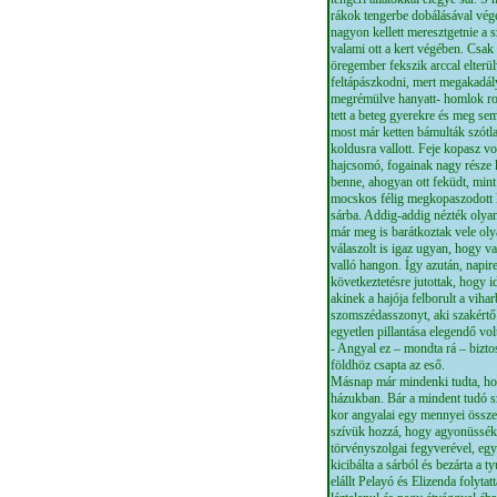
rákok tengerbe dobálásával végez
nagyon kellett meresztgetnie a
valami ott a kert végében. Csak
öregember fekszik arccal elterü
feltápászkodni, mert megakadál
megrémülve hanyatt- homlok roha
tett a beteg gyerekre és meg se
most már ketten bámulták szótla
koldusra vallott. Feje kopasz vol
hajcsomó, fogainak nagy része k
benne, ahogyan ott feküdt, min
mocskos félig megkopaszodott 
sárba. Addig-addig nézték olya
már meg is barátkoztak vele oly
válaszolt is igaz ugyan, hogy va
valló hangon. Így azután, napiren
következtetésre jutottak, hogy 
akinek a hajója felborult a viha
szomszédasszonyt, aki szakértő 
egyetlen pillantása elegendő vo
- Angyal ez – mondta rá – bizto
földhöz csapta az eső.
Másnap már mindenki tudta, hog
házukban. Bár a mindent tudó 
kor angyalai egy mennyei össz
szívük hozzá, hogy agyonüssék.
törvényszolgai fegyverével, egy 
kicibálta a sárból és bezárta a t
elállt Pelayó és Elizenda folyta