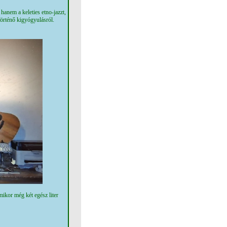
anem a keleties etno-jazzt,
történő kigyógyulásról.
mikor még két egész liter