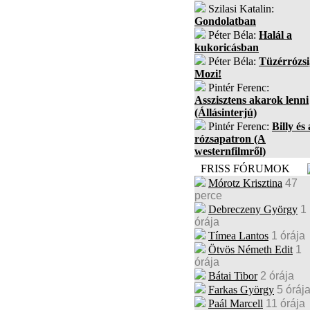
Szilasi Katalin:
Gondolatban
Péter Béla:
Halál a
kukoricásban
Péter Béla:
Tüzérrózsi
Mozi!
Pintér Ferenc:
Asszisztens akarok lenni
(Állásinterjú)
Pintér Ferenc:
Billy és 
rózsapatron (A
westernfilmről)
FRISS FÓRUMOK
Mórotz Krisztina
47
perce
Debreczeny György
1
órája
Tímea Lantos
1 órája
Ötvös Németh Edit
1
órája
Bátai Tibor
2 órája
Farkas György
5 óráj
Paál Marcell
11 órája