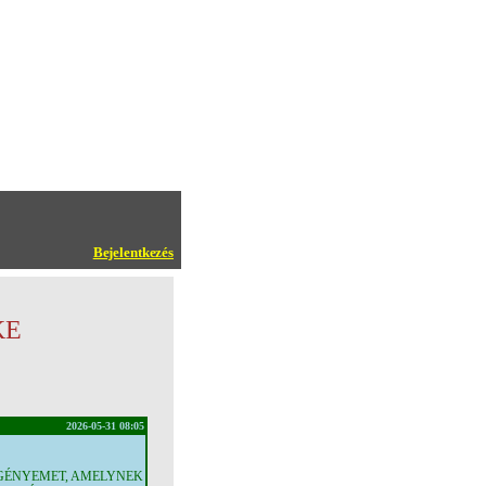
Bejelentkezés
KE
2026-05-31 08:05
EGÉNYEMET, AMELYNEK