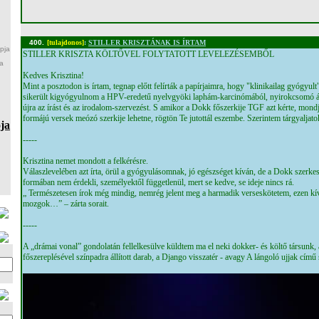
400.
[tulajdonos]
:
STILLER KRISZTÁNAK IS ÍRTAM
pja
STILLER KRISZTA KÖLTŐVEL FOLYTATOTT LEVELEZÉSEMBŐL
a
Kedves Krisztina!
Mint a posztodon is írtam, tegnap előtt felírták a papírjaimra, hogy "klinikailag gyógyult
sikerült kigyógyulnom a HPV-eredetű nyelvgyöki laphám-karcinómából, nyirokcsomó át
újra az írást és az irodalom-szervezést. S amikor a Dokk főszerkije TGF azt kérte, mondja
formájú versek meózó szerkije lehetne, rögtön Te jutottál eszembe. Szerintem tárgyaljato
ja
-----
Krisztina nemet mondott a felkérésre.
Válaszlevelében azt írta, örül a gyógyulásomnak, jó egészséget kíván, de a Dokk szerk
formában nem érdekli, személyektől függetlenül, mert se kedve, se ideje nincs rá.
„ Természetesen írok még mindig, nemrég jelent meg a harmadik verseskötetem, ezen kí
mozgok…” – zárta sorait.
-----
A „drámai vonal” gondolatán fellelkesülve küldtem ma el neki dokker- és költő társunk,
főszereplésével színpadra állított darab, a Django visszatér - avagy A lángoló ujjak című s