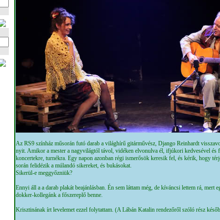
Az RS9 színház műsorán futó darab a világhírű gitárművész, Django Reinhardt visszavon
nyit. Amikor a mester a nagyvilágtól távol, vidéken elvonulva él, ifjúkori kedvesével é
koncertekre, turnékra. Egy napon azonban régi ismerősök keresik fel, és kérik, hogy térj
során felidézik a múlandó sikereket, és bukásokat.
Sikerül-e meggyőzniük?
Ennyi áll a a darab plakát beajánlásban. Én sem láttam még, de kíváncsi lettem rá, mert e
dokker-kollegánk a főszereplő benne.
Krisztinának írt levelemet ezzel folytattam. (A Lábán Katalin rendezőről szóló rész későb