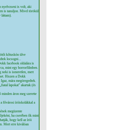
nyelvzseni is volt, aki
en is tanuljon. Mivel törökül
 láttam).
ötői kőtuskón ülve
dtek locsogni...
Dokk facebook oldalára is
arca, mint egy horrorfilmben.
 neki is ismeretlen, mert
ehet. Hiszen a Dokk
t. Igaz, mára megöregedtek.
fiatal lapokat” akartak (és
ő minden áron meg szerette
a fővárosi íróiskolákkal a
jének megüzente
jeként, ha cserében ők mint
atják, hogy kell az írói
en. Mert erre kiválóan