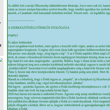
Az alábbi fotó a tavalyi Bloomsday-daléneklésemet ábrázolja. Joyce nem csak író, hanem 
szinte az összes európai klasszikus nyelvet beszélte, hogy emellett egzotikus kis nyelvek
tanulok, a Canakkale című katonadalt énekeltem törökül. Tetszett neki - én legalábbis úgy
---------------------------
,
A SZERKESZTŐSÉGI FŐEMLŐS ETOLÓGIÁJA
(regény)
És akkor belekezdett.
a
Lassú nyugalmat érzett közben, mint egykor a fonyódi móló végén, amikor az utolsó kik
napnyugtakor horgászott. A regény első sorai olyan halk egyenletes hullámverséként kez
Hát persze: nem akarják, hogy „öreg legyen a lap”. S az ő Dokk-naplóba föltett majd a 
átvitt, de onnan a főszerkesztő kérésére kivett naplójegyzet fényképén tényleg olyan az 
Egy fiatal író sem akar megöregedni – gondolta. Belátva, hogy e dunai úszás-fotón a még
teljesen lefogyott öreg arca a minden korábbinál mélyebb ráncokkal, nagyon is taszító l
„irodalmi kikötő” huszonhat évvel ezelőtti megalapításakor még a fiatal írók fóruma vol
Pláne ő, hiszen már eleve középkorúként érkezett. Új fiatalok pedig nem jöttek. Mert ők „
akarnak) alapítani.
Maradt az a lehetőség, hogy a Dokk legyen az „öregeké”, de a középkorú új főszerkeszt
volna fiatalítani, mielőtt a lap, végső következményként „kihalna”.
Hát legyen – gondolta Ágoston, aki egyben a Dokk kisebbségi társtulajdonosa is volt. S 
fiatalítás okán már évek óta kapcsolatba kívánt lépni.
2026-ban három írói tanoda is működött Pesten. Ágoston még aznap mindhárom vezető
messengeren, hogy szívesen meginterjúvolná őket a Dokk-facebook oldalának szerkesztő
első publikációra alkalmas fórumot ajánlják a Dokk-ot a tanítványaiknak. Ahol megtanulh
a
pályán elfogadni a kritikát, illetve azt is, hogyan védekezhetnek az igazságtalanságok ell
alkalmas a Dokk.