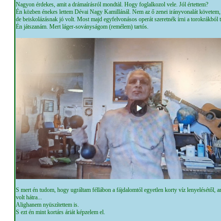
Nagyon érdekes, amit a drámaírásról mondtàl. Hogy foglalkozol vele. Jól értettem?
Én közben énekes lettem Dévai Nagy Kamillánál. Nem az ő zenei irányvonalát követem, h
de beiskolázásnak jó volt. Most majd egyfelvonásos operát szeretnék írni a torokrákból 
Én játszanám. Mert láger-soványságom (remélem) tartós.
S mert én tudom, hogy ugráltam féllábon a fájdalomtól egyetlen korty víz lenyelésétől, a
volt hátra...
Alighanem nyüszítettem is.
S ezt én mint kortárs áriát képzelem el.