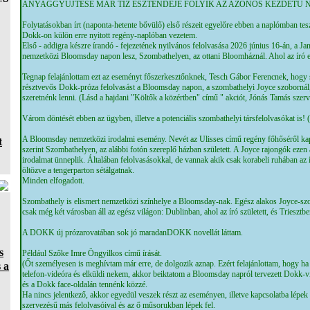
ANYAGGYŰJTÉSE MÁR TÍZ ESZTENDEJE FOLYIK AZ AZONOS KEZDETŰ 
Folytatásokban írt (naponta-hetente bővülő) első részeit egyelőre ebben a naplómban t
Dokk-on külön erre nyitott regény-naplóban vezetem.
Első - addigra készre írandó - fejezetének nyilvános felolvasása 2026 június 16-án, a Ja
nemzetközi Bloomsday napon lesz, Szombathelyen, az ottani Bloomháznál. Ahol az író eg
Tegnap felajánlottam ezt az eseményt főszerkesztőnknek, Tesch Gábor Ferencnek, hogy
résztvevős Dokk-próza felolvasást a Bloomsday napon, a szombathelyi Joyce szobornál,
szeretnénk lenni. (Lásd a hajdani "Költők a közértben" című " akciót, Jónás Tamás szer
Várom döntését ebben az ügyben, illetve a potenciális szombathelyi társfelolvasókat is!
A Bloomsday nemzetközi irodalmi esemény. Nevét az Ulisses című regény főhőséről kap
t
szerint Szombathelyen, az alábbi fotón szereplő házban született. A Joyce rajongók ezen
irodalmat ünneplik. Általában felolvasásokkal, de vannak akik csak korabeli ruhában az 
öltözve a tengerparton sétálgatnak.
Minden elfogadott.
Szombathely is elismert nemzetközi színhelye a Bloomsday-nak. Egész alakos Joyce-sz
csak még két városban áll az egész világon: Dublinban, ahol az író született, és Triesztben,
A DOKK új prózarovatában sok jó maradanDOKK novellát láttam.
s
Például Szőke Imre Öngyilkos című írását.
(Őt személyesen is meghívtam már erre, de dolgozik aznap. Ezért felajánlottam, hogy ha 
 a
telefon-videóra és elküldi nekem, akkor beiktatom a Bloomsday napról tervezett Dokk
és a Dokk face-oldalán tennénk közzé.
Ha nincs jelentkező, akkor egyedül veszek részt az eseményen, illetve kapcsolatba lépe
szervezésű más felolvasóival és az ő műsorukban lépek fel.