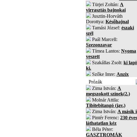
Türjei Zoltán:
A
virrasztás bajnokai
Jusztin-Horváth
Dorottya:
Későhajnal
Tamási József:
északi
szél
Paál Marcell:
Szezonzavar
Tímea Lantos:
Nyoma
veszett
Szakállas Zsolt:
ki lapí
ki.
Szőke Imre:
Anzix
Prózák
Zima István:
A
megszokott színek(2.)
Molnár Attila:
Tibitebitangó (jav.)
Zima István:
A másik i
Pintér Ferenc:
230 éves
láthatatlan kéz
Béla Péter:
GASZTROMÁK