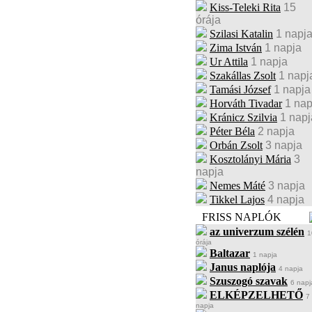
Kiss-Teleki Rita
15
órája
Szilasi Katalin
1 napj
Zima István
1 napja
Ur Attila
1 napja
Szakállas Zsolt
1 napj
Tamási József
1 napja
Horváth Tivadar
1 nap
Kránicz Szilvia
1 napj
Péter Béla
2 napja
Orbán Zsolt
3 napja
Kosztolányi Mária
3
napja
Nemes Máté
3 napja
Tikkel Lajos
4 napja
FRISS NAPLÓK
az univerzum szélén
1
órája
Baltazar
1 napja
Janus naplója
4 napja
Szuszogó szavak
6 napj
ELKÉPZELHETŐ
7
napja