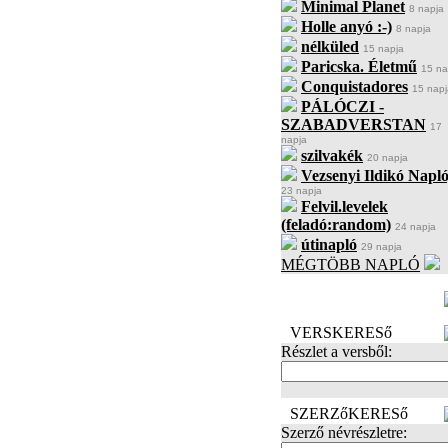
Minimal Planet
8 napja
Holle anyó :-)
8 napja
nélküled
15 napja
Paricska. Életmű
15 na
Conquistadores
15 napj
PÁLÓCZI -
SZABADVERSTAN
17
napja
szilvakék
20 napja
Vezsenyi Ildikó Napló
23 napja
Felvil.levelek
(feladó:random)
24 napja
útinapló
29 napja
MÉGTÖBB NAPLÓ
BECENÉV
LEFOGLALÁSA
VERSKERESő
Részlet a versből:
SZERZőKERESő
Szerző névrészletre: