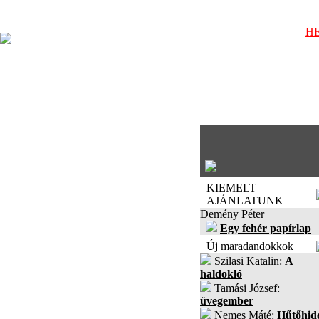
HE
KIEMELT
AJÁNLATUNK
Demény Péter
Egy fehér papírlap
Új maradandokkok
Szilasi Katalin:
A
haldokló
Tamási József:
üvegember
Nemes Máté:
Hűtőhid