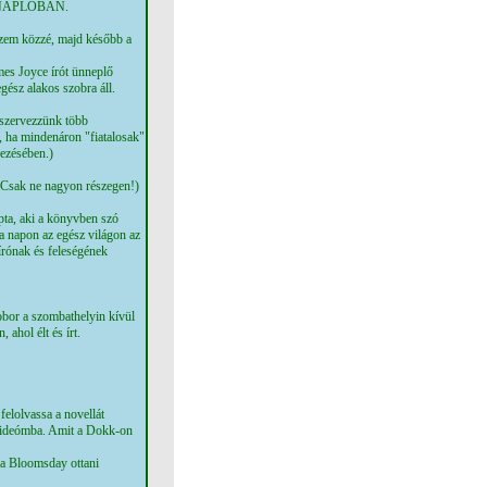
NAPLÓBAN.
eszem közzé, majd később a
mes Joyce írót ünneplő
ész alakos szobra áll.
 szervezzünk több
 ha mindenáron "fiatalosak"
vezésében.)
 (Csak ne nagyon részegen!)
ta, aki a könyvben szó
 a napon az egész világon az
írónak és feleségének
obor a szombathelyin kívül
 ahol élt és írt.
felolvassa a novellát
-videómba. Amit a Dokk-on
k a Bloomsday ottani