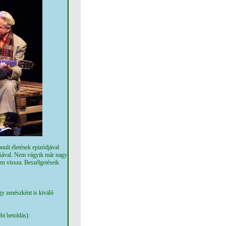
ult életének epizódjával
s fiával. Nem vágyik már nagy
en vissza. Beszélgetéseik
gy zenészként is kiváló
bi betoldás):