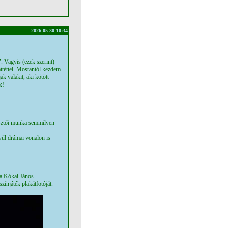
2026-05-30 10:34
". Vagyis (ezek szerint)
téttel. Mostantól kezdem
k valakit, aki kötött
k!
esztői munka semmilyen
vűl drámai vonalon is
 a Kókai János
zínjáték plakátfotóját.