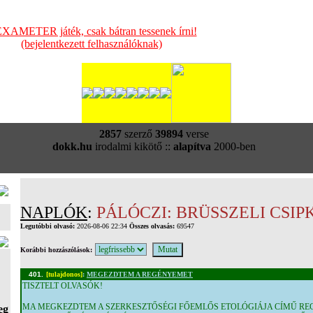
XAMETER játék, csak bátran tessenek írni!
(bejelentkezett felhasználóknak)
2857
szerző
39894
verse
dokk.hu
irodalmi kikötő ::
alapítva
2000-ben
NAPLÓK
:
PÁLÓCZI: BRÜSSZELI CSIP
Legutóbbi olvasó:
2026-08-06 22:34
Összes olvasás:
69547
Korábbi hozzászólások:
401.
[tulajdonos]
:
MEGEZDTEM A REGÉNYEMET
TISZTELT OLVASÓK!
MA MEGKEZDTEM A SZERKESZTŐSÉGI FŐEMLŐS ETOLÓGIÁJA CÍMŰ R
eg