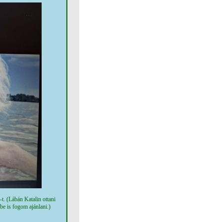
t. (Lábán Katalin ottani
 be is fogom ajánlani.)