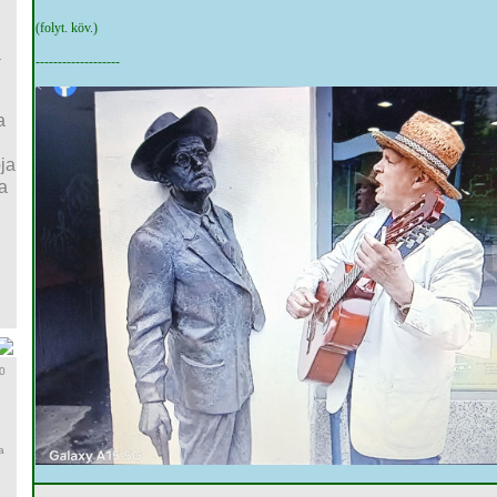
(folyt. köv.)
a
-------------------
a
ja
a
0
a