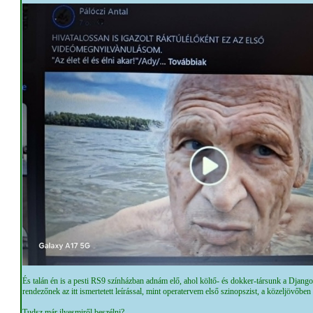
És talán én is a pesti RS9 színházban adnám elő, ahol költő- és dokker-társunk a Django-
rendezőnek az itt ismertetett leírással, mint operatervem első szinopszist, a közeljövőben
Tudsz már ilyesmiről beszélni?