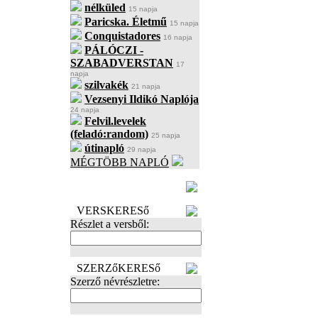
nélküled
15 napja
Paricska. Életmű
15 napja
Conquistadores
16 napja
PÁLÓCZI -
SZABADVERSTAN
17
napja
szilvakék
21 napja
Vezsenyi Ildikó Naplója
24 napja
Felvil.levelek
(feladó:random)
25 napja
útinapló
29 napja
MÉGTÖBB NAPLÓ
BECENÉV
LEFOGLALÁSA
VERSKERESő
Részlet a versből:
SZERZőKERESő
Szerző névrészletre: