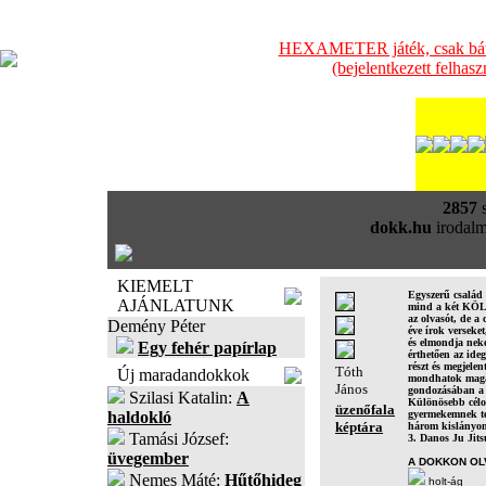
HEXAMETER játék, csak bátra
(bejelentkezett felhas
2857
s
dokk.hu
irodalm
KIEMELT
Egyszerű család
AJÁNLATUNK
mind a két KÖLTŐ
az olvasót, de a
Demény Péter
éve írok verseket
és elmondja neke
Egy fehér papírlap
érthetően az ide
részt és megjele
Tóth
Új maradandokkok
mondhatok magam
János
gondozásában a 
Szilasi Katalin:
A
Különösebb célom
üzenőfala
haldokló
gyermekemnek tek
képtára
három kislányom
Tamási József:
3. Danos Ju Jitsu
üvegember
A DOKKON OL
Nemes Máté:
Hűtőhideg
holt-ág