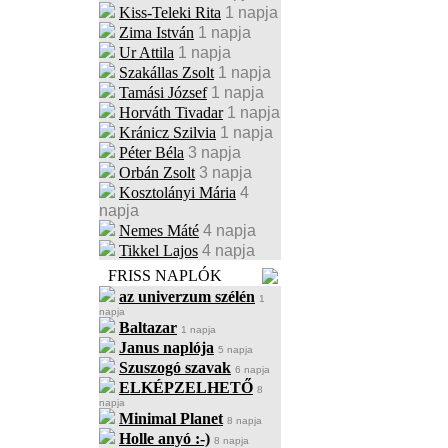
Kiss-Teleki Rita
1 napja
Zima István
1 napja
Ur Attila
1 napja
Szakállas Zsolt
1 napja
Tamási József
1 napja
Horváth Tivadar
1 napja
Kránicz Szilvia
1 napja
Péter Béla
3 napja
Orbán Zsolt
3 napja
Kosztolányi Mária
4
napja
Nemes Máté
4 napja
Tikkel Lajos
4 napja
FRISS NAPLÓK
az univerzum szélén
1
napja
Baltazar
1 napja
Janus naplója
5 napja
Szuszogó szavak
6 napja
ELKÉPZELHETŐ
8
napja
Minimal Planet
8 napja
Holle anyó :-)
8 napja