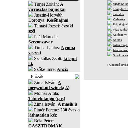
Türjei Zoltán:
A
súlytalan k
virrasztás bajnokai
Kifogytam
Jusztin-Horváth
hajnalok
Dorottya:
Későhajnal
Vízfesték
Falvak (javí
Tamási József:
északi
Világ javítot
szél
Karácsony
Paál Marcell:
Sorsok
Szezonzavar
Talán majd
Tímea Lantos:
Nyoma
Álmomban l
veszett
Sorokba zá
Szakállas Zsolt:
ki lapít
ki.
[
A szerző tovább
Szőke Imre:
Anzix
Prózák
Zima István:
A
megszokott színek(2.)
Molnár Attila:
Tibitebitangó (jav.)
Zima István:
A másik is
Pintér Ferenc:
230 éves a
láthatatlan kéz
Béla Péter:
GASZTROMÁK