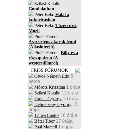
Szilasi Katalin:
Gondolatban
Péter Béla:
Halál a
kukoricásban
Péter Béla:
Tüzérrózsi,
Mozi!
Pintér Ferenc:
Asszisztens akarok lenni
(Állásinterjú)
Pintér Ferenc:
Billy és a
rózsapatron (A
westernfilmről)
FRISS FÓRUMOK
Ötvös Németh Edit
5
perce
Mórotz Krisztina
1 órája
Szilasi Katalin
12 órája
Farkas György
13 órája
Debreczeny György
15
órája
Tímea Lantos
16 órája
Bátai Tibor
17 órája
Paál Marcell
1 napja