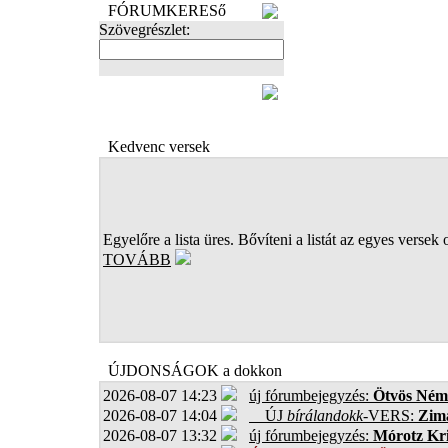
FÓRUMKERESő
Szövegrészlet:
FOTÓK
Kedvenc versek
Egyelőre a lista üres. Bővíteni a listát az egyes versek 
TOVÁBB
ÚJDONSÁGOK a dokkon
2026-08-07 14:23
új fórumbejegyzés:
Ötvös Ném
2026-08-07 14:04
ÚJ
bírálandokk
-VERS:
Zima
2026-08-07 13:32
új fórumbejegyzés:
Mórotz Kri