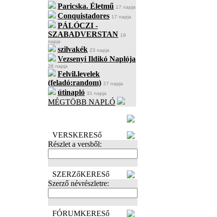
Paricska. Életmű
17 napja
Conquistadores
17 napja
PÁLÓCZI -
SZABADVERSTAN
19
napja
szilvakék
23 napja
Vezsenyi Ildikó Naplója
26 napja
Felvil.levelek
(feladó:random)
27 napja
útinapló
31 napja
MÉGTÖBB NAPLÓ
BECENÉV
LEFOGLALÁSA
VERSKERESő
Részlet a versből:
SZERZőKERESő
Szerző névrészletre:
FÓRUMKERESő