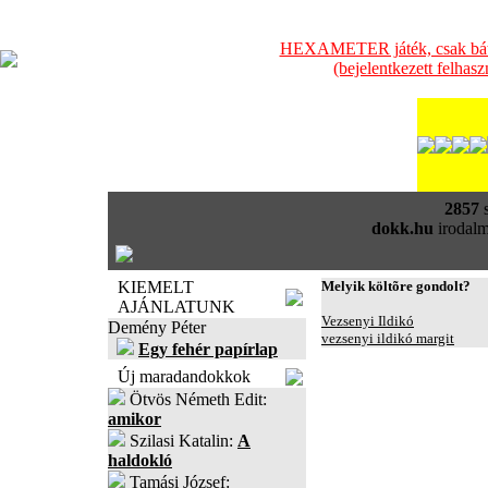
HEXAMETER játék, csak bátra
(bejelentkezett felhas
2857
s
dokk.hu
irodalm
KIEMELT
Melyik költõre gondolt?
AJÁNLATUNK
Vezsenyi Ildikó
Demény Péter
vezsenyi ildikó margit
Egy fehér papírlap
Új maradandokkok
Ötvös Németh Edit:
amikor
Szilasi Katalin:
A
haldokló
Tamási József: