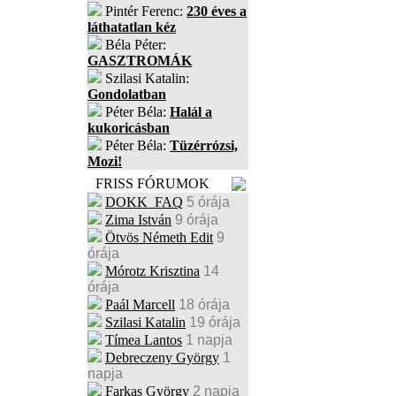
Pintér Ferenc:
230 éves a
láthatatlan kéz
Béla Péter:
GASZTROMÁK
Szilasi Katalin:
Gondolatban
Péter Béla:
Halál a
kukoricásban
Péter Béla:
Tüzérrózsi,
Mozi!
FRISS FÓRUMOK
DOKK_FAQ
5 órája
Zima István
9 órája
Ötvös Németh Edit
9
órája
Mórotz Krisztina
14
órája
Paál Marcell
18 órája
Szilasi Katalin
19 órája
Tímea Lantos
1 napja
Debreczeny György
1
napja
Farkas György
2 napja