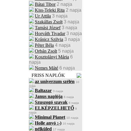
Bátai Tibor
2 napja
Kiss-Teleki Rita
2 napja
Ur Attila
3 napja
Szakállas Zsolt
3 napja
Tamási József
3 napja
Horváth Tivadar
3 napja
Kránicz Szilvia
3 napja
Péter Béla
4 napja
Orbán Zsolt
5 napja
Kosztolányi Mária
6
napja
Nemes Máté
6 napja
FRISS NAPLÓK
az univerzum szélén
10
órája
Baltazar
3 napja
Janus naplója
6 napja
Szuszogó szavak
8 napja
ELKÉPZELHETŐ
9
napja
Minimal Planet
10 napja
Holle anyó :-)
10 napja
nélküled
17 napja