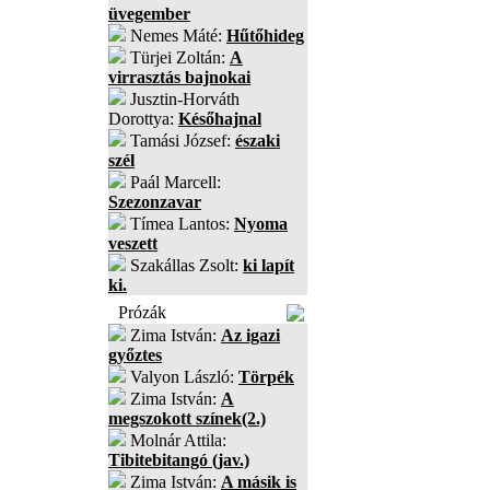
üvegember
Nemes Máté:
Hűtőhideg
Türjei Zoltán:
A
virrasztás bajnokai
Jusztin-Horváth
Dorottya:
Későhajnal
Tamási József:
északi
szél
Paál Marcell:
Szezonzavar
Tímea Lantos:
Nyoma
veszett
Szakállas Zsolt:
ki lapít
ki.
Prózák
Zima István:
Az igazi
győztes
Valyon László:
Törpék
Zima István:
A
megszokott színek(2.)
Molnár Attila:
Tibitebitangó (jav.)
Zima István:
A másik is