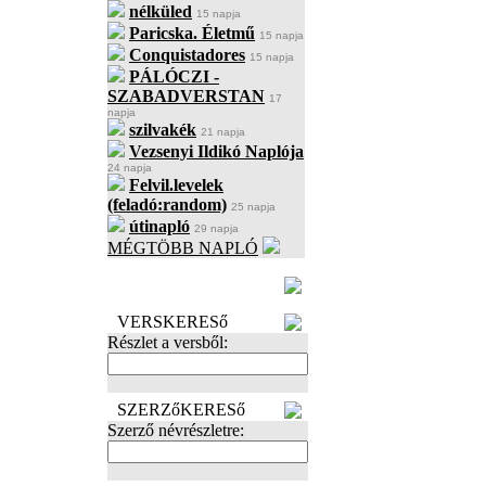
nélküled
15 napja
Paricska. Életmű
15 napja
Conquistadores
15 napja
PÁLÓCZI -
SZABADVERSTAN
17
napja
szilvakék
21 napja
Vezsenyi Ildikó Naplója
24 napja
Felvil.levelek
(feladó:random)
25 napja
útinapló
29 napja
MÉGTÖBB NAPLÓ
BECENÉV
LEFOGLALÁSA
VERSKERESő
Részlet a versből:
SZERZőKERESő
Szerző névrészletre: