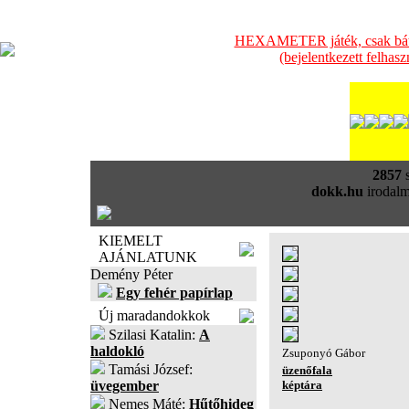
HEXAMETER játék, csak bátra
(bejelentkezett felhas
2857
s
dokk.hu
irodalm
KIEMELT
AJÁNLATUNK
Demény Péter
Egy fehér papírlap
Új maradandokkok
Szilasi Katalin:
A
haldokló
Zsuponyó Gábor
Tamási József:
üzenőfala
üvegember
képtára
Nemes Máté:
Hűtőhideg