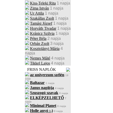
Kiss-Teleki Rita
1 napja
Zima István
1 napja
Ur Attila
1 napja
Szakállas Zsolt
1 napja
Tamási József
1 napja
Horváth Tivadar
1 napja
Kránicz Szilvia
1 napja
Péter Béla
2 napja
Orbán Zsolt
3 napja
Kosztolányi Mária
4
napja
Nemes Máté
4 napja
Tikkel Lajos
4 napja
FRISS NAPLÓK
az univerzum szélén
19
órája
Baltazar
1 napja
Janus naplója
4 napja
Szuszogó szavak
6 napja
ELKÉPZELHETŐ
7
napja
Minimal Planet
8 napja
Holle anyó :-)
8 napja