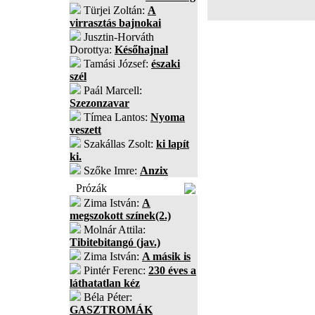
Türjei Zoltán:
A
virrasztás bajnokai
Jusztin-Horváth
Dorottya:
Későhajnal
Tamási József:
északi
szél
Paál Marcell:
Szezonzavar
Tímea Lantos:
Nyoma
veszett
Szakállas Zsolt:
ki lapít
ki.
Szőke Imre:
Anzix
Prózák
Zima István:
A
megszokott színek(2.)
Molnár Attila:
Tibitebitangó (jav.)
Zima István:
A másik is
Pintér Ferenc:
230 éves a
láthatatlan kéz
Béla Péter:
GASZTROMÁK