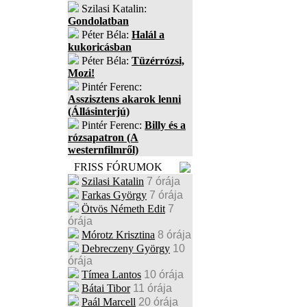
Szilasi Katalin:
Gondolatban
Péter Béla:
Halál a
kukoricásban
Péter Béla:
Tüzérrózsi,
Mozi!
Pintér Ferenc:
Asszisztens akarok lenni
(Állásinterjú)
Pintér Ferenc:
Billy és a
rózsapatron (A
westernfilmről)
FRISS FÓRUMOK
Szilasi Katalin
7 órája
Farkas György
7 órája
Ötvös Németh Edit
7
órája
Mórotz Krisztina
8 órája
Debreczeny György
10
órája
Tímea Lantos
10 órája
Bátai Tibor
11 órája
Paál Marcell
20 órája