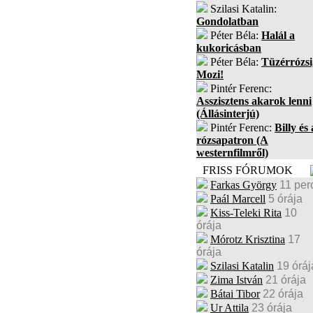
Szilasi Katalin:
Gondolatban
Péter Béla:
Halál a
kukoricásban
Péter Béla:
Tüzérrózsi
Mozi!
Pintér Ferenc:
Asszisztens akarok lenni
(Állásinterjú)
Pintér Ferenc:
Billy és 
rózsapatron (A
westernfilmről)
FRISS FÓRUMOK
Farkas György
11 per
Paál Marcell
5 órája
Kiss-Teleki Rita
10
órája
Mórotz Krisztina
17
órája
Szilasi Katalin
19 óráj
Zima István
21 órája
Bátai Tibor
22 órája
Ur Attila
23 órája