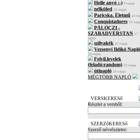
Holle anyó :-)
8 napja
nélküled
14 napja
Paricska. Életmű
15 na
Conquistadores
15 napj
PÁLÓCZI -
SZABADVERSTAN
17
napja
szilvakék
20 napja
Vezsenyi Ildikó Napló
23 napja
Felvil.levelek
(feladó:random)
24 napja
útinapló
29 napja
MÉGTÖBB NAPLÓ
BECENÉV
LEFOGLALÁSA
VERSKERESő
Részlet a versből:
SZERZőKERESő
Szerző névrészletre: