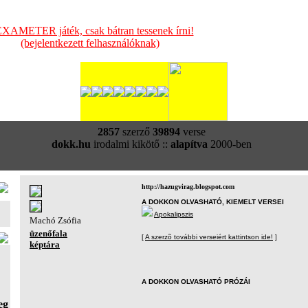
XAMETER játék, csak bátran tessenek írni!
(bejelentkezett felhasználóknak)
2857
szerző
39894
verse
dokk.hu
irodalmi kikötő ::
alapítva
2000-ben
http://hazugvirag.blogspot.com
A DOKKON OLVASHATÓ, KIEMELT VERSEI
Apokalipszis
Machó Zsófia
üzenőfala
[
A szerzõ további verseiért kattintson ide!
]
képtára
A DOKKON OLVASHATÓ PRÓZÁI
eg