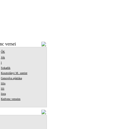
c versei
ŐK
Jók
l
Sokadik
Kosztolányi M. szerint
Genovéva ajánlása
lilis
lili
lista
Kedvenc verseim