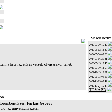
Mások kedven
2026-03-30 15:49
2025-06-02 18:30
2024-05-30 08:23
2024-01-06 21:31
2023-07-15 16:45
teni a listát az egyes versek olvasásakor lehet.
2023-07-10 12:57
2022-10-13 10:07
2022-05-13 09:03
2021-11-05 08:42
2020-11-27 16:47
TOVÁBB
on
 fórumbejegyzés:
Farkas György
pló: az univerzum szélén