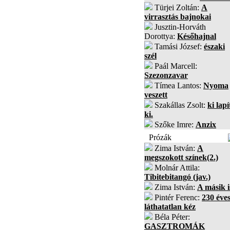
Türjei Zoltán:
A
virrasztás bajnokai
Jusztin-Horváth
Dorottya:
Későhajnal
Tamási József:
északi
szél
Paál Marcell:
Szezonzavar
Tímea Lantos:
Nyoma
veszett
Szakállas Zsolt:
ki lapí
ki.
Szőke Imre:
Anzix
Prózák
Zima István:
A
megszokott színek(2.)
Molnár Attila:
Tibitebitangó (jav.)
Zima István:
A másik i
Pintér Ferenc:
230 éves
láthatatlan kéz
Béla Péter:
GASZTROMÁK