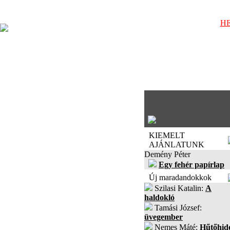
HE
KIEMELT
AJÁNLATUNK
Demény Péter
Egy fehér papírlap
Új maradandokkok
Szilasi Katalin:
A
haldokló
Tamási József:
üvegember
Nemes Máté:
Hűtőhid