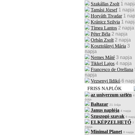
Szakállas Zsolt
1 napj
Tamási József
1 napja
Horváth Tivadar
1 nap
Kránicz Szilvia
1 napj
Tímea Lantos
2 napja
Péter Béla
2 napja
Orbán Zsolt
2 napja
Kosztolányi Mária
3
napja
Nemes Máté
3 napja
Tikkel Lajos
4 napja
Francesco de Orellana
napja
Vezsenyi Ildikó
6 nap
FRISS NAPLÓK
az univerzum szélén
4
órája
Baltazar
21 órája
Janus naplója
4 napja
Szuszogó szavak
6 napj
ELKÉPZELHETŐ
7
napja
Minimal Planet
8 napja