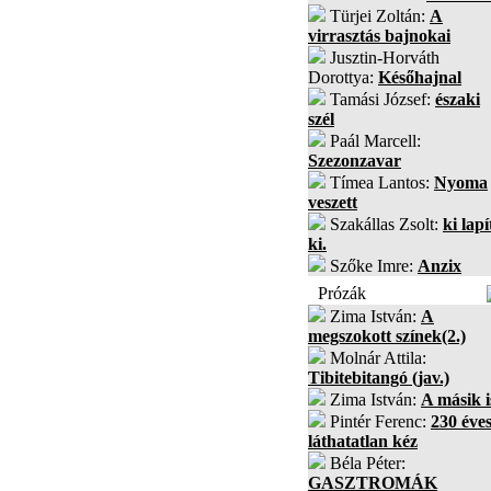
Türjei Zoltán:
A
virrasztás bajnokai
Jusztin-Horváth
Dorottya:
Későhajnal
Tamási József:
északi
szél
Paál Marcell:
Szezonzavar
Tímea Lantos:
Nyoma
veszett
Szakállas Zsolt:
ki lapí
ki.
Szőke Imre:
Anzix
Prózák
Zima István:
A
megszokott színek(2.)
Molnár Attila:
Tibitebitangó (jav.)
Zima István:
A másik i
Pintér Ferenc:
230 éves
láthatatlan kéz
Béla Péter:
GASZTROMÁK