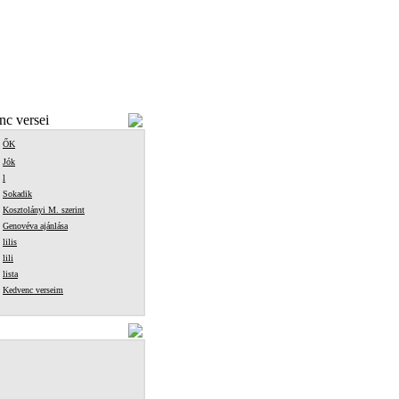
c versei
ŐK
Jók
l
Sokadik
Kosztolányi M. szerint
Genovéva ajánlása
lilis
lili
lista
Kedvenc verseim