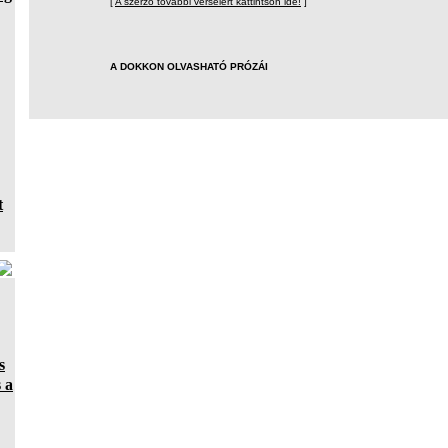
[
A szerzõ további verseiért kattintson ide!
]
A DOKKON OLVASHATÓ PRÓZÁI
t
s
 a