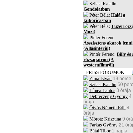
Szilasi Katalin:
Gondolatban
Péter Béla:
Halál a
kukoricásban
Péter Béla:
Tüzérrózsi
Mozi!
Pintér Ferenc:
Asszisztens akarok lenni
(Állásinterjú)
Pintér Ferenc:
Billy és 
rózsapatron (A
westernfilmről)
FRISS FÓRUMOK
Zima István
18 perce
Szilasi Katalin
50 per
Tímea Lantos
3 órája
Debreczeny György
4
órája
Ötvös Németh Edit
4
órája
Mórotz Krisztina
9 órá
Farkas György
21 órá
Bátai Tibor
1 napja