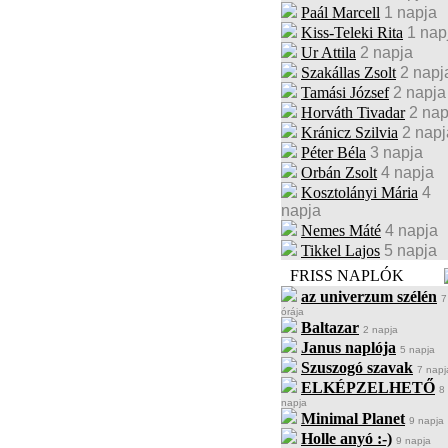
Paál Marcell
1 napja
Kiss-Teleki Rita
1 nap
Ur Attila
2 napja
Szakállas Zsolt
2 napj
Tamási József
2 napja
Horváth Tivadar
2 nap
Kránicz Szilvia
2 napj
Péter Béla
3 napja
Orbán Zsolt
4 napja
Kosztolányi Mária
4
napja
Nemes Máté
4 napja
Tikkel Lajos
5 napja
FRISS NAPLÓK
az univerzum szélén
7
órája
Baltazar
2 napja
Janus naplója
5 napja
Szuszogó szavak
7 napj
ELKÉPZELHETŐ
8
napja
Minimal Planet
9 napja
Holle anyó :-)
9 napja