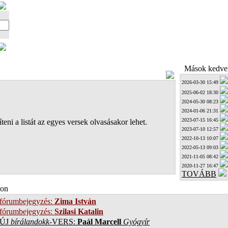
Mások kedven
2026-03-30 15:49
2025-06-02 18:30
2024-05-30 08:23
2024-01-06 21:31
2023-07-15 16:45
teni a listát az egyes versek olvasásakor lehet.
2023-07-10 12:57
2022-10-13 10:07
2022-05-13 09:03
2021-11-05 08:42
2020-11-27 16:47
TOVÁBB
on
 fórumbejegyzés:
Zima István
 fórumbejegyzés:
Szilasi Katalin
ÚJ
bírálandokk
-VERS:
Paál Marcell
Gyógyír