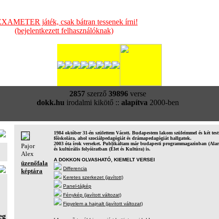
XAMETER játék, csak bátran tessenek írni!
(bejelentkezett felhasználóknak)
2857
szerző
39896
verse
dokk.hu
irodalmi kikötő ::
alapítva
2000-ben
1984 október 31-én születtem Vácott. Budapestem lakom szüleimmel és két test
főiskolára, ahol szociálpedagógiát és drámapedagógiát hallgatok.
2003 óta írok verseket. Publikáltam már budapesti programmagazinban (Alarm
Pajor
és kultúrális folyóiratban (Élet és Kultúra) is.
Alex
A DOKKON OLVASHATÓ, KIEMELT VERSEI
üzenőfala
Differencia
képtára
Keretes szerkezet (javított)
Panel-tájkép
Fénykép (javított változat)
Figyelem a hajnalt (javított változat)
eg