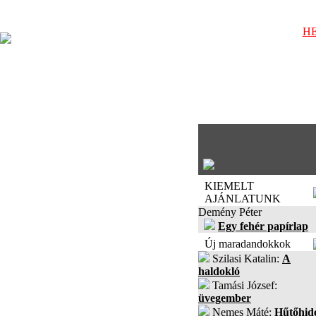
HE
KIEMELT
AJÁNLATUNK
Demény Péter
Egy fehér papírlap
Új maradandokkok
Szilasi Katalin:
A
haldokló
Tamási József:
üvegember
Nemes Máté:
Hűtőhid