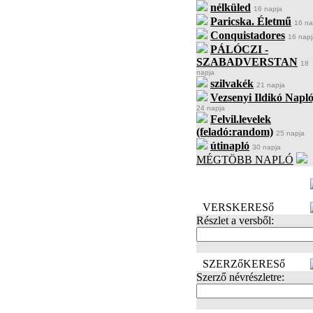
nélküled
16 napja
Paricska. Életmű
16 na
Conquistadores
16 napj
PÁLÓCZI -
SZABADVERSTAN
18
napja
szilvakék
21 napja
Vezsenyi Ildikó Napló
24 napja
Felvil.levelek
(feladó:random)
25 napja
útinapló
30 napja
MÉGTÖBB NAPLÓ
BECENÉV
LEFOGLALÁSA
VERSKERESő
Részlet a versből:
SZERZőKERESő
Szerző névrészletre: