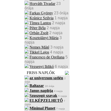
Horváth Tivadar
23
órája
Farkas György
23 órája
Kránicz Szilvia
1 napja
Tímea Lantos
2 napja
Péter Béla
2 napja
Orbán Zsolt
2 napja
Kosztolányi Mária
3
napja
Nemes Máté
3 napja
Tikkel Lajos
4 napja
Francesco de Orellana
5
napja
Vezsenyi Ildikó
6 napja
FRISS NAPLÓK
az univerzum szélén
2
órája
Baltazar
18 órája
Janus naplója
4 napja
Szuszogó szavak
5 napja
ELKÉPZELHETŐ
7
napja
Minimal Planet
7 napja