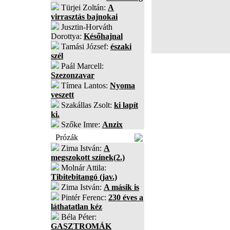
Türjei Zoltán:
A
virrasztás bajnokai
Jusztin-Horváth
Dorottya:
Későhajnal
Tamási József:
északi
szél
Paál Marcell:
Szezonzavar
Tímea Lantos:
Nyoma
veszett
Szakállas Zsolt:
ki lapít
ki.
Szőke Imre:
Anzix
Prózák
Zima István:
A
megszokott színek(2.)
Molnár Attila:
Tibitebitangó (jav.)
Zima István:
A másik is
Pintér Ferenc:
230 éves a
láthatatlan kéz
Béla Péter:
GASZTROMÁK