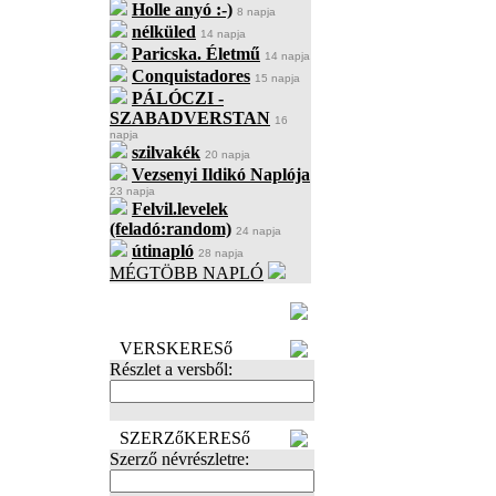
Holle anyó :-)
8 napja
nélküled
14 napja
Paricska. Életmű
14 napja
Conquistadores
15 napja
PÁLÓCZI -
SZABADVERSTAN
16
napja
szilvakék
20 napja
Vezsenyi Ildikó Naplója
23 napja
Felvil.levelek
(feladó:random)
24 napja
útinapló
28 napja
MÉGTÖBB NAPLÓ
BECENÉV
LEFOGLALÁSA
VERSKERESő
Részlet a versből:
SZERZőKERESő
Szerző névrészletre: