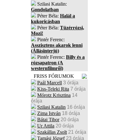
Szilasi Katalin:
Gondolatban
Péter Béla:
Halál a
kukoricásban
Péter Béla:
Tüzérrózsi,
Mozi!
Pintér Ferenc:
Asszisztens akarok lenni
(Állásinterjú)
Pintér Ferenc:
Billy és a
rózsapatron (A
westernfilmről)
FRISS FÓRUMOK
Paál Marcell
3 órája
Kiss-Teleki Rita
7 órája
Mórotz Krisztina
14
órája
Szilasi Katalin
16 órája
Zima István
18 órája
Bátai Tibor
20 órája
Ur Attila
20 órája
Szakállas Zsolt
21 órája
Tamási József
23 órája