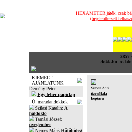
HEXAMETER játék, csak bátra
(bejelentkezett felhas
2857
s
dokk.hu
irodalm
KIEMELT
AJÁNLATUNK
Simon Adri
Demény Péter
üzenőfala
Egy fehér papírlap
képtára
Új maradandokkok
Szilasi Katalin:
A
haldokló
Tamási József:
üvegember
Nemes Máté:
Hűtőhideg