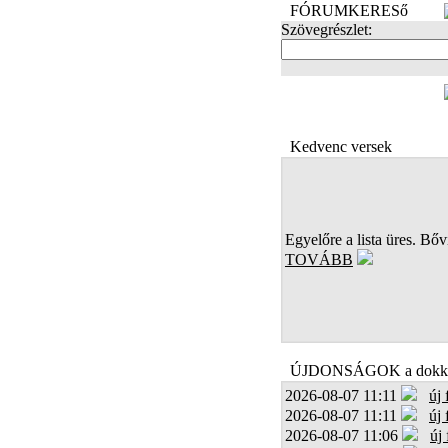
FÓRUMKERESő
Szövegrészlet:
FOTÓK
Kedvenc versek
Egyelőre a lista üres. Bőví
TOVÁBB
ÚJDONSÁGOK a dokk
2026-08-07 11:11
új
2026-08-07 11:11
új
2026-08-07 11:06
új