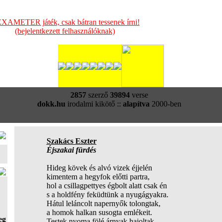
XAMETER játék, csak bátran tessenek írni!
(bejelentkezett felhasználóknak)
2857
szerző
39894
verse
dokk.hu
irodalmi kikötő ::
alapítva
2000-ben
Szakács Eszter
Éjszakai fürdés
Hideg kövek és alvó vizek éjjelén
kimentem a hegyfok előtti partra,
hol a csillagpettyes égbolt alatt csak én
s a holdfény feküdtünk a nyugágyakra.
Hátul leláncolt napernyők tolongtak,
a homok halkan susogta emlékeit.
eg
Testek nyoma fölé árnyak hajoltak,