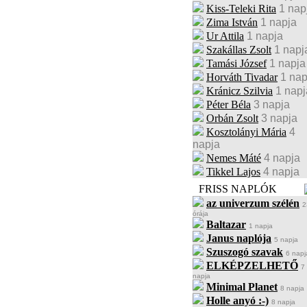
Kiss-Teleki Rita
1 nap
Zima István
1 napja
Ur Attila
1 napja
Szakállas Zsolt
1 napj
Tamási József
1 napja
Horváth Tivadar
1 nap
Kránicz Szilvia
1 napj
Péter Béla
3 napja
Orbán Zsolt
3 napja
Kosztolányi Mária
4
napja
Nemes Máté
4 napja
Tikkel Lajos
4 napja
FRISS NAPLÓK
az univerzum szélén
2
órája
Baltazar
1 napja
Janus naplója
5 napja
Szuszogó szavak
6 napj
ELKÉPZELHETŐ
7
napja
Minimal Planet
8 napja
Holle anyó :-)
8 napja