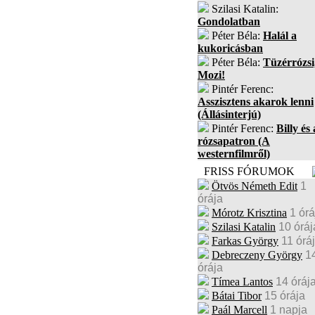
Szilasi Katalin:
Gondolatban
Péter Béla:
Halál a
kukoricásban
Péter Béla:
Tüzérrózsi
Mozi!
Pintér Ferenc:
Asszisztens akarok lenni
(Állásinterjú)
Pintér Ferenc:
Billy és 
rózsapatron (A
westernfilmről)
FRISS FÓRUMOK
Ötvös Németh Edit
1
órája
Mórotz Krisztina
1 órá
Szilasi Katalin
10 óráj
Farkas György
11 órá
Debreczeny György
1
órája
Tímea Lantos
14 óráj
Bátai Tibor
15 órája
Paál Marcell
1 napja