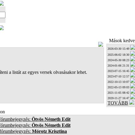
Mások kedven
2026-03-30 15:49
2025-06-02 18:30
2024-05-30 08:23
2024-01-06 21:31
2023-07-15 16:45
teni a listát az egyes versek olvasásakor lehet.
2023-07-10 12:57
2022-10-13 10:07
2022-05-13 09:03
2021-11-05 08:42
2020-11-27 16:47
TOVÁBB
on
 fórumbejegyzés:
Ötvös Németh Edit
 fórumbejegyzés:
Ötvös Németh Edit
 fórumbejegyzés:
Mórotz Krisztina