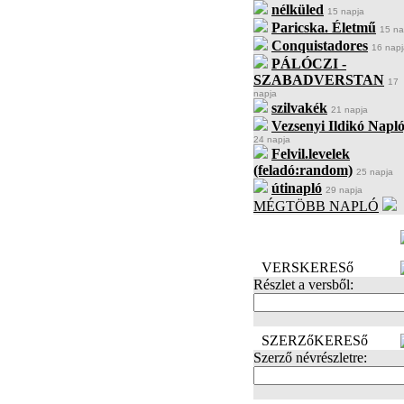
nélküled
15 napja
Paricska. Életmű
15 na
Conquistadores
16 napj
PÁLÓCZI -
SZABADVERSTAN
17
napja
szilvakék
21 napja
Vezsenyi Ildikó Napló
24 napja
Felvil.levelek
(feladó:random)
25 napja
útinapló
29 napja
MÉGTÖBB NAPLÓ
BECENÉV
LEFOGLALÁSA
VERSKERESő
Részlet a versből:
SZERZőKERESő
Szerző névrészletre: