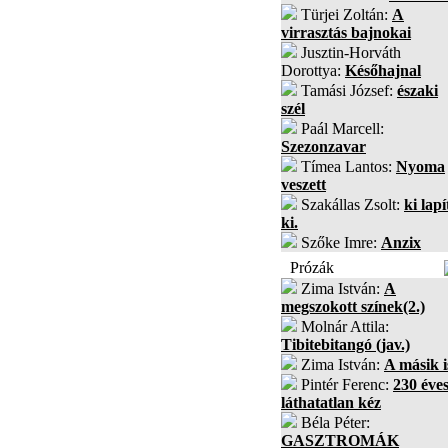
Türjei Zoltán:
A
virrasztás bajnokai
Jusztin-Horváth
Dorottya:
Későhajnal
Tamási József:
északi
szél
Paál Marcell:
Szezonzavar
Tímea Lantos:
Nyoma
veszett
Szakállas Zsolt:
ki lapí
ki.
Szőke Imre:
Anzix
Prózák
Zima István:
A
megszokott színek(2.)
Molnár Attila:
Tibitebitangó (jav.)
Zima István:
A másik i
Pintér Ferenc:
230 éves
láthatatlan kéz
Béla Péter:
GASZTROMÁK