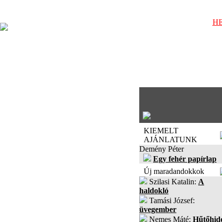
HE
KIEMELT
AJÁNLATUNK
Demény Péter
Egy fehér papírlap
Új maradandokkok
Szilasi Katalin:
A
haldokló
Tamási József:
üvegember
Nemes Máté:
Hűtőhid