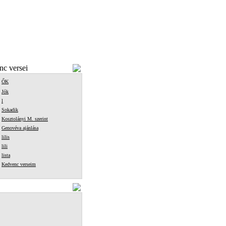
c versei
ŐK
Jók
l
Sokadik
Kosztolányi M. szerint
Genovéva ajánlása
lilis
lili
lista
Kedvenc verseim