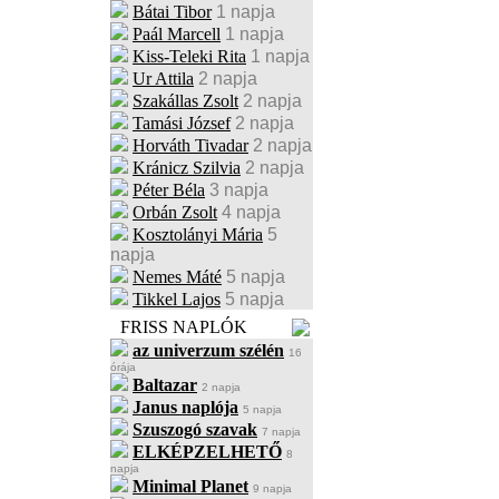
Bátai Tibor
1 napja
Paál Marcell
1 napja
Kiss-Teleki Rita
1 napja
Ur Attila
2 napja
Szakállas Zsolt
2 napja
Tamási József
2 napja
Horváth Tivadar
2 napja
Kránicz Szilvia
2 napja
Péter Béla
3 napja
Orbán Zsolt
4 napja
Kosztolányi Mária
5
napja
Nemes Máté
5 napja
Tikkel Lajos
5 napja
FRISS NAPLÓK
az univerzum szélén
16
órája
Baltazar
2 napja
Janus naplója
5 napja
Szuszogó szavak
7 napja
ELKÉPZELHETŐ
8
napja
Minimal Planet
9 napja