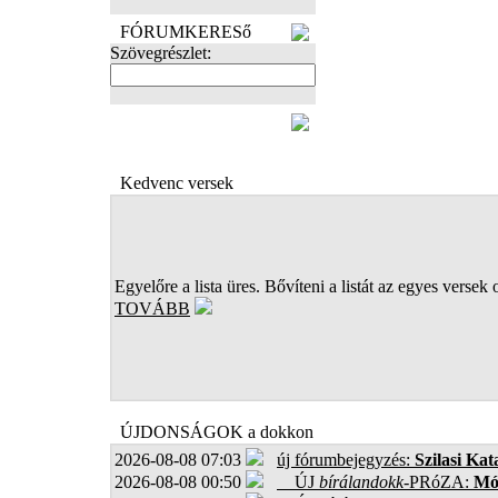
FÓRUMKERESő
Szövegrészlet:
FOTÓK
Kedvenc versek
Egyelőre a lista üres. Bővíteni a listát az egyes versek 
TOVÁBB
ÚJDONSÁGOK a dokkon
2026-08-08 07:03
új fórumbejegyzés:
Szilasi Kat
2026-08-08 00:50
ÚJ
bírálandokk
-PRóZA:
Mór