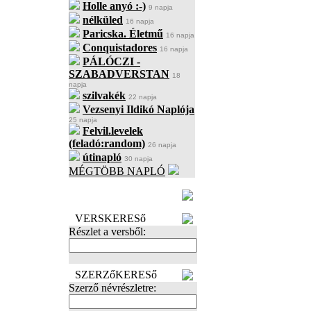
Holle anyó :-)
9 napja
nélküled
16 napja
Paricska. Életmű
16 napja
Conquistadores
16 napja
PÁLÓCZI -
SZABADVERSTAN
18
napja
szilvakék
22 napja
Vezsenyi Ildikó Naplója
25 napja
Felvil.levelek
(feladó:random)
26 napja
útinapló
30 napja
MÉGTÖBB NAPLÓ
BECENÉV
LEFOGLALÁSA
VERSKERESő
Részlet a versből:
SZERZőKERESő
Szerző névrészletre: