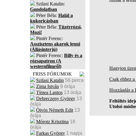
futnak a sem
Szilasi Katalin:
Gondolatban
Péter Béla:
Halál a
kukoricásban
Péter Béla:
Tüzérrózsi,
Mozi!
Pintér Ferenc:
Asszisztens akarok lenni
(Állásinterjú)
Pintér Ferenc:
Billy és a
rózsapatron (A
westernfilmről)
Hagyjon üzene
FRISS FÓRUMOK
Csak ehhez a 
Szilasi Katalin
56 perce
Zima István
9 órája
Hozzáadás a
Tímea Lantos
13 órája
Debreczeny György
13
Feltöltés idej
órája
Utolsó módos
Ötvös Németh Edit
13
órája
Mórotz Krisztina
18
órája
Farkas György
1 napja