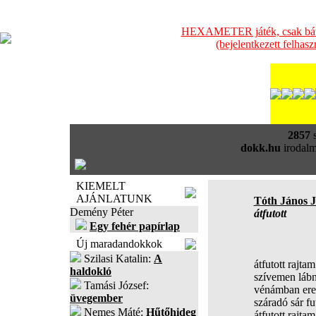
HEXAMETER játék, csak bátra
(bejelentkezett felhas
2857
s
dokk.hu
irodalm
KIEMELT
AJÁNLATUNK
Tóth János 
Demény Péter
átfutott
Egy fehér papírlap
Új maradandokkok
Szilasi Katalin:
A
átfutott rajtam
haldokló
szívemen lá
Tamási József:
vénámban er
üvegember
száradó sár 
Nemes Máté:
Hűtőhideg
átfutott rajtam