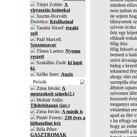
Türjei Zoltán:
A
mindent előzv
virrasztás bajnokai
nem tudom mi
Jusztin-Horváth
de sejtem ho
Dorottya:
Későhajnal
lábnyomok sz
szívem ócska 
Tamási József:
északi
őriz egy képe
szél
elfáradt retin
Paál Marcell:
félig ülsz
Szezonzavar
félig fekszel 
Tímea Lantos:
Nyoma
benned a halá
veszett
szövi árvasá
Szakállas Zsolt:
ki lapít
hideg a kezed
ki.
tekinteted fén
Szőke Imre:
Anzix
ahogy rám zu
Prózák
szempilla rés
átfutott rajtam
Zima István:
A
szívemen lá
megszokott színek(2.)
huszonöt évny
Molnár Attila:
megannyi sira
Tibitebitangó (jav.)
vénámban er
Zima István:
A másik is
apad az élet v
Pintér Ferenc:
230 éves a
s ha elfogy m
láthatatlan kéz
hogy az ember
Béla Péter:
szívemről a 
GASZTROMÁK