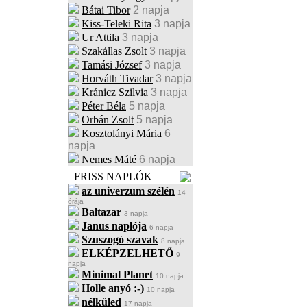
Bátai Tibor
2 napja
Kiss-Teleki Rita
3 napja
Ur Attila
3 napja
Szakállas Zsolt
3 napja
Tamási József
3 napja
Horváth Tivadar
3 napja
Kránicz Szilvia
3 napja
Péter Béla
5 napja
Orbán Zsolt
5 napja
Kosztolányi Mária
6
napja
Nemes Máté
6 napja
FRISS NAPLÓK
az univerzum szélén
14
órája
Baltazar
3 napja
Janus naplója
6 napja
Szuszogó szavak
8 napja
ELKÉPZELHETŐ
9
napja
Minimal Planet
10 napja
Holle anyó :-)
10 napja
nélküled
17 napja