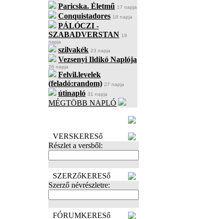
Paricska. Életmű
17 napja
Conquistadores
18 napja
PÁLÓCZI -
SZABADVERSTAN
19
napja
szilvakék
23 napja
Vezsenyi Ildikó Naplója
26 napja
Felvil.levelek
(feladó:random)
27 napja
útinapló
31 napja
MÉGTÖBB NAPLÓ
BECENÉV
LEFOGLALÁSA
VERSKERESő
Részlet a versből:
SZERZőKERESő
Szerző névrészletre:
FÓRUMKERESő