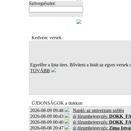
Szövegrészlet:
FOTÓK
Kedvenc versek
Egyelőre a lista üres. Bővíteni a listát az egyes versek 
TOVÁBB
ÚJDONSÁGOK a dokkon
2026-08-09 09:48
Napló: az univerzum szélén
2026-08-09 00:43
új fórumbejegyzés:
DOKK_F
2026-08-09 00:40
új fórumbejegyzés:
DOKK_F
2026-08-08 20:47
új fórumbejegyzés:
Zima Istvá