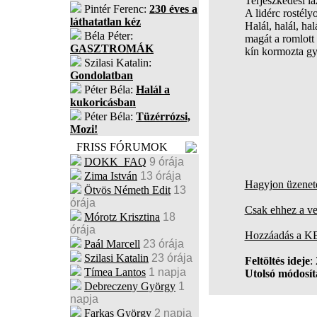
Terjeszkedési lá
Pintér Ferenc:
230 éves a
A lidérc rostély
láthatatlan kéz
Halál, halál, hal
Béla Péter:
magát a romlott
GASZTROMÁK
kín kormozta g
Szilasi Katalin:
Gondolatban
Péter Béla:
Halál a
kukoricásban
Péter Béla:
Tüzérrózsi,
Mozi!
FRISS FÓRUMOK
DOKK_FAQ
9 órája
Zima István
13 órája
Hagyjon üzenete
Ötvös Németh Edit
13
órája
Csak ehhez a ve
Mórotz Krisztina
18
órája
Hozzáadás a K
Paál Marcell
23 órája
Szilasi Katalin
23 órája
Feltöltés ideje
:
Tímea Lantos
1 napja
Utolsó módosítá
Debreczeny György
1
napja
Farkas György
2 napja