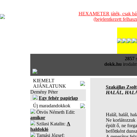
HEXAMETER játék, csak bátra
(bejelentkezett felhas
2857
s
dokk.hu
irodalm
KIEMELT
AJÁNLATUNK
Szakállas Zsolt
Demény Péter
HALÁL, HAL
Egy fehér papírlap
Új maradandokkok
Ötvös Németh Edit:
Halál, halál, hal
amikor
Ne korlátozzuk 
Szilasi Katalin:
A
épült ő, ne forg
haldokló
befőttként dunsz
Tamási József:
A generátor fel