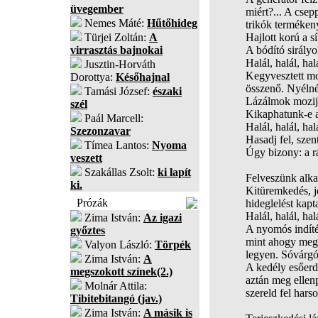
üvegember
miért?... A csep
Nemes Máté:
Hűtőhideg
trikók termékeny
Türjei Zoltán:
A
Hajlott korú a sí
virrasztás bajnokai
A bódító sirály
Halál, halál, hal
Jusztin-Horváth
Kegyvesztett mor
Dorottya:
Későhajnal
összenő. Nyélnél
Tamási József:
északi
Lázálmok mozija
szél
Kikaphatunk-e a 
Paál Marcell:
Halál, halál, ha
Szezonzavar
Hasadj fel, szen
Tímea Lantos:
Nyoma
Úgy bizony: a rá
veszett
Szakállas Zsolt:
ki lapít
Felveszünk alkal
ki.
Kitüremkedés, jó
Prózák
hideglelést kapta
Halál, halál, hal
Zima István:
Az igazi
A nyomós indíté
győztes
mint ahogy megis
Valyon László:
Törpék
legyen. Sóvárgó
Zima István:
A
A kedély esőerdő
megszokott színek(2.)
aztán meg ellen
Molnár Attila:
szereld fel hars
Tibitebitangó (jav.)
Zima István:
A másik is