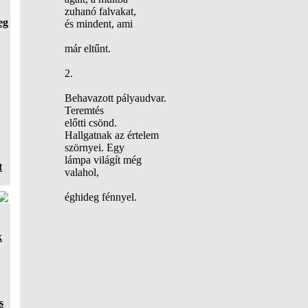
zuhanó falvakat,
eg
és mindent, ami
már eltűnt.
2.
Behavazott pályaudvar.
Teremtés
előtti csönd.
Hallgatnak az értelem
szörnyei. Egy
lámpa világít még
t
valahol,
éghideg fénnyel.
k
s