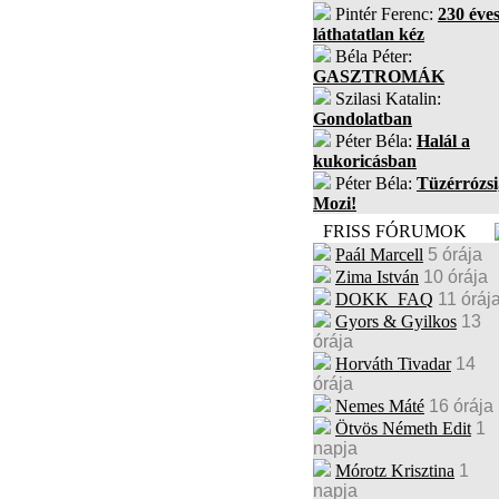
Pintér Ferenc:
230 éves
láthatatlan kéz
Béla Péter:
GASZTROMÁK
Szilasi Katalin:
Gondolatban
Péter Béla:
Halál a
kukoricásban
Péter Béla:
Tüzérrózsi
Mozi!
FRISS FÓRUMOK
Paál Marcell
5 órája
Zima István
10 órája
DOKK_FAQ
11 óráj
Gyors & Gyilkos
13
órája
Horváth Tivadar
14
órája
Nemes Máté
16 órája
Ötvös Németh Edit
1
napja
Mórotz Krisztina
1
napja