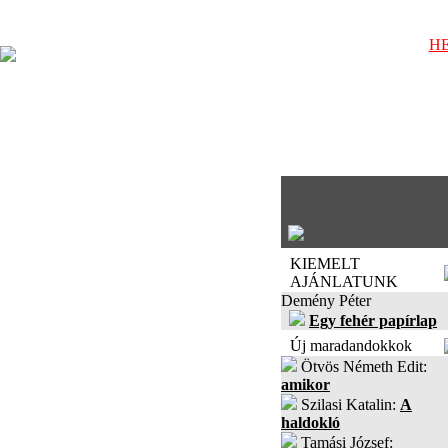
HE
KIEMELT
AJÁNLATUNK
Demény Péter
Egy fehér papírlap
Új maradandokkok
Ötvös Németh Edit:
amikor
Szilasi Katalin:
A
haldokló
Tamási József: