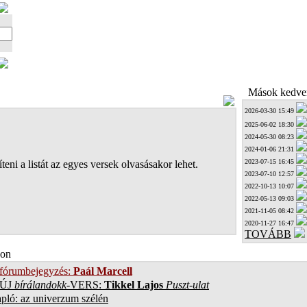
Mások kedven
2026-03-30 15:49
2025-06-02 18:30
2024-05-30 08:23
2024-01-06 21:31
2023-07-15 16:45
teni a listát az egyes versek olvasásakor lehet.
2023-07-10 12:57
2022-10-13 10:07
2022-05-13 09:03
2021-11-05 08:42
2020-11-27 16:47
TOVÁBB
on
 fórumbejegyzés:
Paál Marcell
ÚJ
bírálandokk
-VERS:
Tikkel Lajos
Puszt-ulat
pló: az univerzum szélén