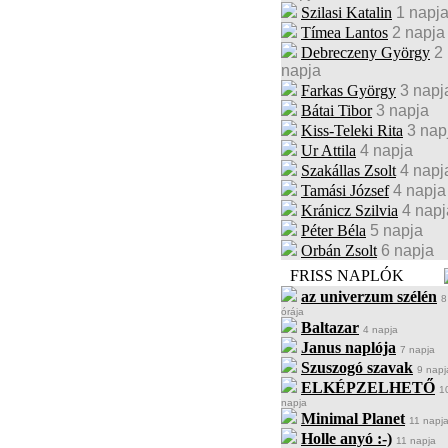
Szilasi Katalin
1 napj
Tímea Lantos
2 napja
Debreczeny György
2
napja
Farkas György
3 napj
Bátai Tibor
3 napja
Kiss-Teleki Rita
3 nap
Ur Attila
4 napja
Szakállas Zsolt
4 napj
Tamási József
4 napja
Kránicz Szilvia
4 napj
Péter Béla
5 napja
Orbán Zsolt
6 napja
FRISS NAPLÓK
az univerzum szélén
8
órája
Baltazar
4 napja
Janus naplója
7 napja
Szuszogó szavak
9 napj
ELKÉPZELHETŐ
1
napja
Minimal Planet
11 napj
Holle anyó :-)
11 napja