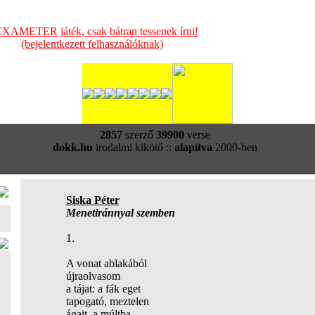
XAMETER játék, csak bátran tessenek írni!
(bejelentkezett felhasználóknak)
2857
szerző
39900
verse
dokk.hu
irodalmi kikötő ::
alapítva
2000-ben
Siska Péter
Menetiránnyal szemben
1.
A vonat ablakából
újraolvasom
a tájat: a fák eget
tapogató, meztelen
ágait, a múltba