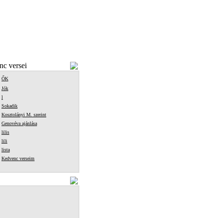
c versei
ŐK
Jók
l
Sokadik
Kosztolányi M. szerint
Genovéva ajánlása
lilis
lili
lista
Kedvenc verseim