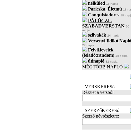
nélküled
18 napja
Paricska. Életmű
18 na
Conquistadores
18 napj
PÁLÓCZI -
SZABADVERSTAN
20
napja
szilvakék
24 napja
Vezsenyi Ildikó Napló
27 napja
Felvil.levelek
(feladó:random)
28 napja
útinapló
32 napja
MÉGTÖBB NAPLÓ
BECENÉV
LEFOGLALÁSA
VERSKERESő
Részlet a versből:
SZERZőKERESő
Szerző névrészletre: