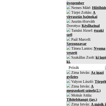
üvegember
Nemes Máté:
Hűtőhid
Türjei Zoltán:
A
virrasztás bajnokai
Jusztin-Horváth
Dorottya:
Későhajnal
Tamási József:
északi
szél
Paál Marcell:
Szezonzavar
Tímea Lantos:
Nyoma
veszett
Szakállas Zsolt:
ki lapí
ki.
Prózák
Zima István:
Az igazi
győztes
Valyon László:
Törpé
Zima István:
A
megszokott színek(2.)
Molnár Attila:
Tibitebitangó (jav.)
Zima István:
A másik i