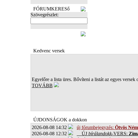
FÓRUMKERESő
Szövegrészlet:
FOTÓK
Kedvenc versek
Egyelőre a lista üres. Bővíteni a listát az egyes versek 
TOVÁBB
ÚJDONSÁGOK a dokkon
2026-08-08 14:32
új fórumbejegyzés:
Ötvös Ném
2026-08-08 12:32
ÚJ
bírálandokk
-VERS:
Zima