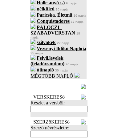
Holle anyó :-)
9 napja
nélküled
16 napja
Paricska. Életmű
16 napja
Conquistadores
17 napja
PÁLÓCZI -
SZABADVERSTAN
18
napja
szilvakék
22 napja
Vezsenyi Ildikó Naplója
25 napja
Felvil.levelek
(feladó:random)
26 napja
útinapló
30 napja
MÉGTÖBB NAPLÓ
BECENÉV
LEFOGLALÁSA
VERSKERESő
Részlet a versből:
SZERZőKERESő
Szerző névrészletre: