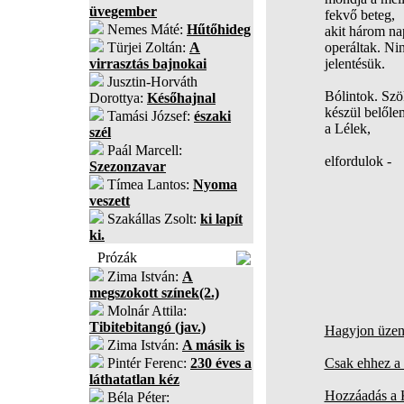
üvegember
fekvő beteg,
Nemes Máté:
Hűtőhideg
akit három na
Türjei Zoltán:
A
operáltak. Ni
virrasztás bajnokai
jelentésük.
Jusztin-Horváth
Bólintok. Szö
Dorottya:
Későhajnal
készül belőle
Tamási József:
északi
a Lélek,
szél
Paál Marcell:
elfordulok -
Szezonzavar
Tímea Lantos:
Nyoma
veszett
Szakállas Zsolt:
ki lapít
ki.
Prózák
Zima István:
A
megszokott színek(2.)
Molnár Attila:
Tibitebitangó (jav.)
Hagyjon üzene
Zima István:
A másik is
Pintér Ferenc:
230 éves a
Csak ehhez a 
láthatatlan kéz
Hozzáadás a
Béla Péter: