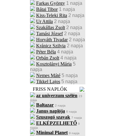
Farkas György
1 napja
Bátai Tibor
1 napja
Kiss-Teleki Rita
2 napja
Ur Attila
2 napja
Szakállas Zsolt
2 napja
Tamási József
2 napja
Horváth Tivadar
2 napja
Kránicz Szilvia
2 napja
Péter Béla
4 napja
Orbán Zsolt
4 napja
Kosztolányi Mária
5
napja
Nemes Máté
5 napja
Tikkel Lajos
5 napja
FRISS NAPLÓK
az univerzum szélén
23
órája
Baltazar
2 napja
Janus naplója
6 napja
Szuszogó szavak
7 napja
ELKÉPZELHETŐ
9
napja
Minimal Planet
9 napja