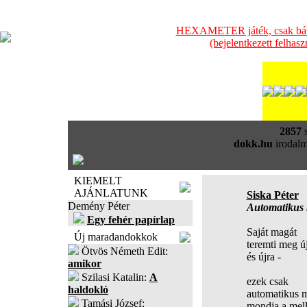
HEXAMETER játék, csak bátra
(bejelentkezett felhas
2857
s
dokk.hu
irodalm
KIEMELT
AJÁNLATUNK
Siska Péter
Demény Péter
Automatikus 
Egy fehér papírlap
Saját magát
Új maradandokkok
teremti meg ú
Ötvös Németh Edit:
és újra -
amikor
Szilasi Katalin:
A
ezek csak
haldokló
automatikus 
Tamási József:
mondja a mell