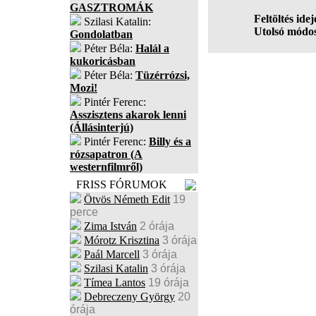
GASZTROMÁK
Feltöltés idej
Szilasi Katalin:
Utolsó módos
Gondolatban
Péter Béla:
Halál a
kukoricásban
Péter Béla:
Tüzérrózsi,
Mozi!
Pintér Ferenc:
Asszisztens akarok lenni
(Állásinterjú)
Pintér Ferenc:
Billy és a
rózsapatron (A
westernfilmről)
FRISS FÓRUMOK
Ötvös Németh Edit
19
perce
Zima István
2 órája
Mórotz Krisztina
3 órája
Paál Marcell
3 órája
Szilasi Katalin
3 órája
Tímea Lantos
19 órája
Debreczeny György
20
órája