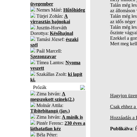
üvegember
Talán még les
Nemes Máté:
Hűtőhideg
az állomáson 
Türjei Zoltán:
A
Talán még les
virrasztás bajnokai
az idős néger 
Talán még les
Jusztin-Horváth
őszinte vágya
Dorottya:
Későhajnal
Ezekkel a gon
Tamási József:
északi
Mert meg kell
szél
Paál Marcell:
Szezonzavar
Tímea Lantos:
Nyoma
veszett
Szakállas Zsolt:
ki lapít
ki.
Prózák
Zima István:
A
Hagyjon üzene
megszokott színek(2.)
Molnár Attila:
Csak ehhez a 
Tibitebitangó (jav.)
Zima István:
A másik is
Hozzáadás a
Pintér Ferenc:
230 éves a
láthatatlan kéz
Publikálva
: 
Béla Péter: