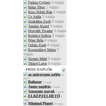
Farkas György
1 napja
Bátai Tibor
1 napja
Kiss-Teleki Rita
2 napja
Ur Attila
3 napja
Szakállas Zsolt
3 napja
Tamási József
3 napja
Horváth Tivadar
3 napja
Kránicz Szilvia
3 napja
Péter Béla
4 napja
Orbán Zsolt
4 napja
Kosztolányi Mária
5
napja
Nemes Máté
5 napja
Tikkel Lajos
6 napja
FRISS NAPLÓK
az univerzum szélén
31
perce
Baltazar
2 napja
Janus naplója
6 napja
Szuszogó szavak
8 napja
ELKÉPZELHETŐ
9
napja
Minimal Planet
10 napja