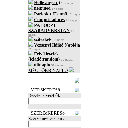
Holle anyó :-)
10 napja
nélküled
17 napja
Paricska. Életmű
17 napja
Conquistadores
17 napja
PÁLÓCZI -
SZABADVERSTAN
19
napja
szilvakék
22 napja
Vezsenyi Ildikó Naplója
25 napja
Felvil.levelek
(feladó:random)
26 napja
útinapló
31 napja
MÉGTÖBB NAPLÓ
BECENÉV
LEFOGLALÁSA
VERSKERESő
Részlet a versből:
SZERZőKERESő
Szerző névrészletre: