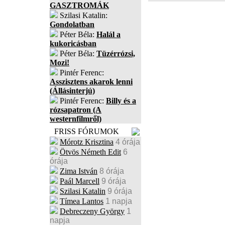
GASZTROMÁK
Szilasi Katalin:
Gondolatban
Péter Béla:
Halál a
kukoricásban
Péter Béla:
Tüzérrózsi,
Mozi!
Pintér Ferenc:
Asszisztens akarok lenni
(Állásinterjú)
Pintér Ferenc:
Billy és a
rózsapatron (A
westernfilmről)
FRISS FÓRUMOK
Mórotz Krisztina
4 órája
Ötvös Németh Edit
6
órája
Zima István
8 órája
Paál Marcell
9 órája
Szilasi Katalin
9 órája
Tímea Lantos
1 napja
Debreczeny György
1
napja