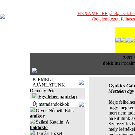
HEXAMETER játék, csak bátra
(bejelentkezett felhas
2857
s
dokk.hu
irodalm
KIEMELT
AJÁNLATUNK
Gyukics Gáb
Demény Péter
Meztelen ágy
Egy fehér papírlap
Ideje felkelne
Új maradandokkok
hogy megkere
Ötvös Németh Edit:
mert nem tudo
amikor
ha kifutunk az
Szilasi Katalin:
A
Szerezzük viss
haldokló
mely leértékel
Tamási József:
mely minden j