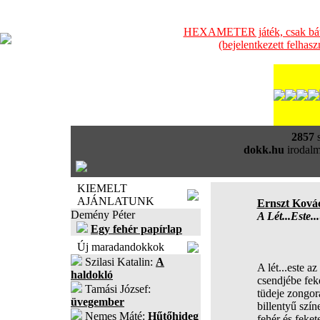
HEXAMETER játék, csak bátra
(bejelentkezett felhas
2857
s
dokk.hu
irodalm
KIEMELT
AJÁNLATUNK
Ernszt Ková
Demény Péter
A Lét...Este.
Egy fehér papírlap
Új maradandokkok
Szilasi Katalin:
A
A lét...este az
haldokló
csendjébe fek
Tamási József:
tüdeje zongorá
üvegember
billentyű színe
Nemes Máté:
Hűtőhideg
fehér és feke