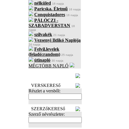
nélküled
16 napja
Paricska. Életmű
16 napja
Conquistadores
16 napja
PÁLÓCZI -
SZABADVERSTAN
18
napja
szilvakék
21 napja
Vezsenyi Ildikó Naplója
24 napja
Felvil.levelek
(feladó:random)
25 napja
útinapló
30 napja
MÉGTÖBB NAPLÓ
BECENÉV
LEFOGLALÁSA
VERSKERESő
Részlet a versből:
SZERZőKERESő
Szerző névrészletre: