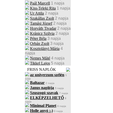
Paál Marcell
1 napja
Kiss-Teleki Rita
1 napja
Ur Attila
2 napja
Szakállas Zsolt
2 napja
Tamási József
2 napja
Horváth Tivadar
2 napja
Kránicz Szilvia
2 napja
Péter Béla
3 napja
Orbán Zsolt
3 napja
Kosztolányi Mária
4
napja
Nemes Máté
4 napja
Tikkel Lajos
5 napja
FRISS NAPLÓK
az univerzum szélén
5
órája
Baltazar
2 napja
Janus naplója
5 napja
Szuszogó szavak
7 napja
ELKÉPZELHETŐ
8
napja
Minimal Planet
9 napja
Holle anyó :-)
9 napja