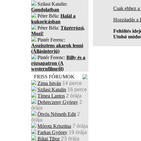
Szilasi Katalin:
Csak ehhez a 
Gondolatban
Péter Béla:
Halál a
Hozzáadás a
kukoricásban
Péter Béla:
Tüzérrózsi,
Feltöltés idej
Mozi!
Utolsó módos
Pintér Ferenc:
Asszisztens akarok lenni
(Állásinterjú)
Pintér Ferenc:
Billy és a
rózsapatron (A
westernfilmről)
FRISS FÓRUMOK
Zima István
14 perce
Szilasi Katalin
16 perce
Tímea Lantos
2 órája
Debreczeny György
2
órája
Ötvös Németh Edit
2
órája
Mórotz Krisztina
7 órája
Farkas György
19 órája
Bátai Tibor
23 órája