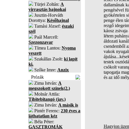
Türjei Zoltán:
A
dallamának ka
virrasztás bajnokai
pengésével f
Jusztin-Horváth
gyökértelen sö
Dorottya:
Későhajnal
penge élen tá
rezgő idegei
Tamási József:
északi
káosz zsivaja
szél
létem puhány
Paál Marcell:
áldozati kanál
Szezonzavar
csendemből az 
Tímea Lantos:
Nyoma
vakok nyugal
veszett
ájulása...kése
Szakállas Zsolt:
ki lapít
testek osztódá
ki.
csókolt varang
Szőke Imre:
Anzix
tapogatja mag
Prózák
és az idő mély
Zima István:
A
megszokott színek(2.)
Molnár Attila:
Tibitebitangó (jav.)
Zima István:
A másik is
Pintér Ferenc:
230 éves a
láthatatlan kéz
Béla Péter:
Hagyjon üzene
GASZTROMÁK