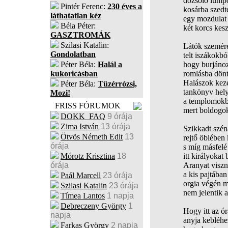
dőzsölő lumpo
Pintér Ferenc:
230 éves a
kosárba szedt
láthatatlan kéz
egy mozdulat 
Béla Péter:
két korcs kesz
GASZTROMÁK
Szilasi Katalin:
Látók szemére
Gondolatban
telt iszákokbó
Péter Béla:
Halál a
hogy burjánoz
kukoricásban
romlásba dönt
Halászok kezé
Péter Béla:
Tüzérrózsi,
tankönyv hely
Mozi!
a templomokba
FRISS FÓRUMOK
mert boldogok
DOKK_FAQ
9 órája
Zima István
13 órája
Szikkadt széná
Ötvös Németh Edit
13
rejtő öblében
órája
s míg másfelé
Mórotz Krisztina
18
itt királyokat 
órája
Aranyat viszn
a kis pajtában
Paál Marcell
23 órája
orgia végén m
Szilasi Katalin
23 órája
nem jelentik a
Tímea Lantos
1 napja
Debreczeny György
1
Hogy itt az ór
napja
anyja kebléhe
Farkas György
2 napja