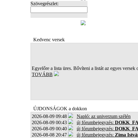
Szövegrészlet:
FOTÓK
Kedvenc versek
Egyelőre a lista üres. Bővíteni a listát az egyes versek 
TOVÁBB
ÚJDONSÁGOK a dokkon
2026-08-09 09:48
Napló: az univerzum szélén
2026-08-09 00:43
új fórumbejegyzés:
DOKK_F
2026-08-09 00:40
új fórumbejegyzés:
DOKK_F
2026-08-08 20:47
új fórumbejegyzés:
Zima Istvá