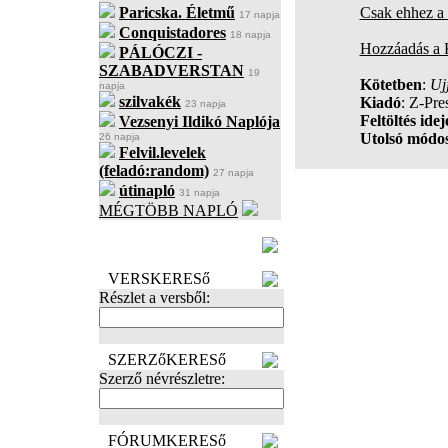
Paricska. Életmű
Csak ehhez a 
17 napja
Conquistadores
18 napja
Hozzáadás a
PÁLÓCZI -
SZABADVERSTAN
19
Kötetben
:
Uj
napja
szilvakék
Kiadó
: Z-Pre
23 napja
Feltöltés idej
Vezsenyi Ildikó Naplója
Utolsó módos
26 napja
Felvil.levelek
(feladó:random)
27 napja
útinapló
31 napja
MÉGTÖBB NAPLÓ
BECENÉV
LEFOGLALÁSA
VERSKERESő
Részlet a versből:
SZERZőKERESő
Szerző névrészletre:
FÓRUMKERESő