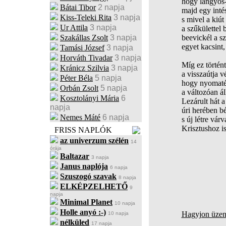
hogy langyos-é
Bátai Tibor
2 napja
majd egy intés
Kiss-Teleki Rita
3 napja
s mivel a kiút
Ur Attila
3 napja
a szűkülettel
Szakállas Zsolt
3 napja
beevickél a s
egyet kacsin
Tamási József
3 napja
Horváth Tivadar
3 napja
Míg ez történt
Kránicz Szilvia
3 napja
a visszaútja v
Péter Béla
5 napja
hogy nyomaték
Orbán Zsolt
5 napja
a változóan ál
Kosztolányi Mária
6
Lezárult hát a
napja
úri herében b
Nemes Máté
6 napja
s új létre vár
Krisztushoz i
FRISS NAPLÓK
az univerzum szélén
14
órája
Baltazar
3 napja
Janus naplója
6 napja
Szuszogó szavak
8 napja
ELKÉPZELHETŐ
9
napja
Minimal Planet
10 napja
Holle anyó :-)
Hagyjon üzene
10 napja
nélküled
17 napja