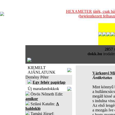
HEXAMETER játék, csak bátra
(bejelentkezett felhas
2857
s
dokk.hu
irodalm
KIEMELT
AJÁNLATUNK
Várkonyi Mi
Demény Péter
Ántikrisztus
Egy fehér papírlap
Mint könnyű b
Új maradandokkok
a hullámcsúc
Ötvös Németh Edit:
megáll kissé a
amikor
s indulna viss
Szilasi Katalin:
A
Az első lengé
haldokló
a mozgás íve e
Tamási József:
s hogy nyomat