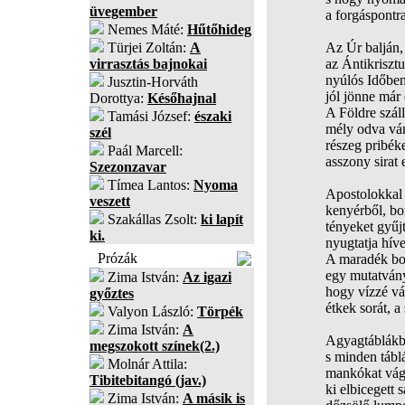
üvegember
a forgáspontr
Nemes Máté:
Hűtőhideg
Türjei Zoltán:
A
Az Úr balján
virrasztás bajnokai
az Ántikrisztu
nyúlós Időben
Jusztin-Horváth
jól jönne már 
Dorottya:
Későhajnal
A Földre száll
Tamási József:
északi
mély odva várj
szél
részeg pribék
Paál Marcell:
asszony sirat 
Szezonzavar
Tímea Lantos:
Nyoma
Apostolokkal 
veszett
kenyérből, bor
Szakállas Zsolt:
ki lapít
tényeket gyűj
ki.
nyugtatja hív
Prózák
A maradék bort
egy mutatvány
Zima István:
Az igazi
hogy vízzé vál
győztes
étkek sorát, a
Valyon László:
Törpék
Zima István:
A
Agyagtáblákb
megszokott színek(2.)
s minden tábl
Molnár Attila:
mankókat vágo
Tibitebitangó (jav.)
ki elbicegett 
Zima István:
A másik is