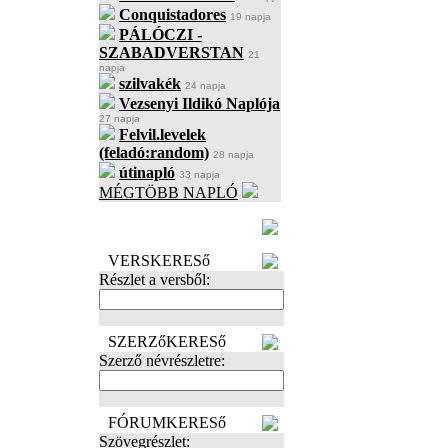
Conquistadores
19 napja
PÁLÓCZI -
SZABADVERSTAN
21
napja
szilvakék
24 napja
Vezsenyi Ildikó Naplója
27 napja
Felvil.levelek
(feladó:random)
28 napja
útinapló
33 napja
MÉGTÖBB NAPLÓ
BECENÉV
LEFOGLALÁSA
VERSKERESő
Részlet a versből:
SZERZőKERESő
Szerző névrészletre:
FÓRUMKERESő
Szövegrészlet: