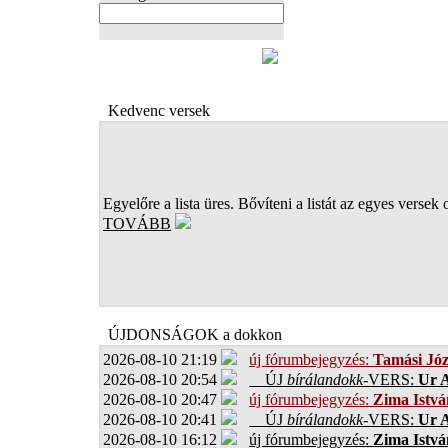
FOTÓK
Kedvenc versek
Egyelőre a lista üres. Bővíteni a listát az egyes versek 
TOVÁBB
ÚJDONSÁGOK a dokkon
2026-08-10 21:19
új fórumbejegyzés:
Tamási Józ
2026-08-10 20:54
ÚJ
bírálandokk
-VERS:
Ur A
2026-08-10 20:47
új fórumbejegyzés:
Zima Istvá
2026-08-10 20:41
ÚJ
bírálandokk
-VERS:
Ur A
2026-08-10 16:12
új fórumbejegyzés:
Zima Istvá