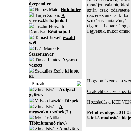
üvegember
mondjon valamit, kicsit
Nemes Máté:
Hűtőhideg
aztán csak odavetett
Türjei Zoltán:
A
összenéztünk a különö
virrasztás bajnokai
szokásos mutatványát: 
cigaretta henger, hogy
Jusztin-Horváth
Figyeltük, mikor omlik 
Dorottya:
Későhajnal
Tamási József:
északi
szél
Paál Marcell:
Szezonzavar
Tímea Lantos:
Nyoma
veszett
Szakállas Zsolt:
ki lapít
ki.
Hagyjon üzenetet a sze
Prózák
Zima István:
Az igazi
Csak ehhez a vershez t
győztes
Valyon László:
Törpék
Hozzáadás a KEDVENC
Zima István:
A
megszokott színek(2.)
Feltöltés ideje
: 2011-0
Molnár Attila:
Utolsó módosítás ideje
Tibitebitangó (jav.)
Zima István:
A másik is