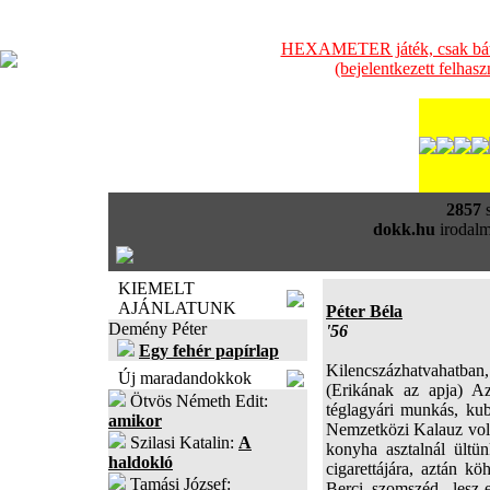
HEXAMETER játék, csak bátra
(bejelentkezett felhas
2857
s
dokk.hu
irodalm
KIEMELT
AJÁNLATUNK
Péter Béla
Demény Péter
'56
Egy fehér papírlap
Kilencszázhatvahatban,
Új maradandokkok
(Erikának az apja) Az
Ötvös Németh Edit:
téglagyári munkás, kub
amikor
Nemzetközi Kalauz volt
Szilasi Katalin:
A
konyha asztalnál ültün
haldokló
cigarettájára, aztán k
Tamási József:
Berci szomszéd, lesz