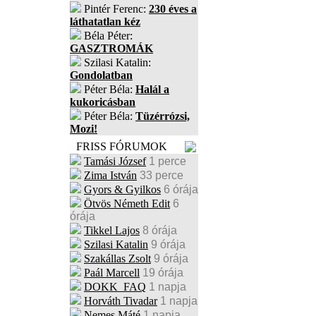
Pintér Ferenc:
230 éves a
láthatatlan kéz
Béla Péter:
GASZTROMÁK
Szilasi Katalin:
Gondolatban
Péter Béla:
Halál a
kukoricásban
Péter Béla:
Tüzérrózsi,
Mozi!
FRISS FÓRUMOK
Tamási József
1 perce
Zima István
33 perce
Gyors & Gyilkos
6 órája
Ötvös Németh Edit
6
órája
Tikkel Lajos
8 órája
Szilasi Katalin
9 órája
Szakállas Zsolt
9 órája
Paál Marcell
19 órája
DOKK_FAQ
1 napja
Horváth Tivadar
1 napja
Nemes Máté
1 napja