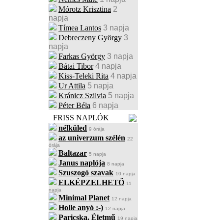
Mórotz Krisztina
2
napja
Tímea Lantos
3 napja
Debreczeny György
3
napja
Farkas György
3 napja
Bátai Tibor
4 napja
Kiss-Teleki Rita
4 napja
Ur Attila
5 napja
Kránicz Szilvia
5 napja
Péter Béla
6 napja
FRISS NAPLÓK
nélküled
9 órája
az univerzum szélén
22
órája
Baltazar
5 napja
Janus naplója
8 napja
Szuszogó szavak
10 napja
ELKÉPZELHETŐ
11
napja
Minimal Planet
12 napja
Holle anyó :-)
12 napja
Paricska. Életmű
19 napja