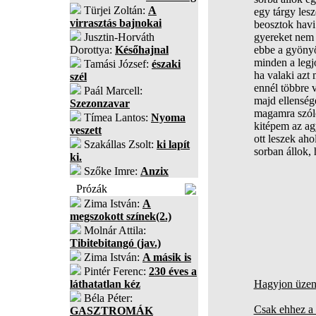
Türjei Zoltán:
A
egy tárgy les
virrasztás bajnokai
beosztok havi
Jusztin-Horváth
gyereket nem 
Dorottya:
Későhajnal
ebbe a gyönyö
minden a legj
Tamási József:
északi
ha valaki azt
szél
ennél többre 
Paál Marcell:
majd ellensé
Szezonzavar
magamra szólo
Tímea Lantos:
Nyoma
kitépem az a
veszett
ott leszek ah
Szakállas Zsolt:
ki lapít
sorban állok,
ki.
Szőke Imre:
Anzix
Prózák
Zima István:
A
megszokott színek(2.)
Molnár Attila:
Tibitebitangó (jav.)
Zima István:
A másik is
Pintér Ferenc:
230 éves a
láthatatlan kéz
Hagyjon üzene
Béla Péter:
Csak ehhez a 
GASZTROMÁK