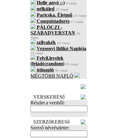
Holle anyó :-)
9 napja
nélküled
16 napja
Paricska. Életmű
16 napja
Conquistadores
17 napja
PÁLÓCZI -
SZABADVERSTAN
18
napja
szilvakék
22 napja
Vezsenyi Ildikó Naplója
25 napja
Felvil.levelek
(feladó:random)
26 napja
útinapló
30 napja
MÉGTÖBB NAPLÓ
BECENÉV
LEFOGLALÁSA
VERSKERESő
Részlet a versből:
SZERZőKERESő
Szerző névrészletre: