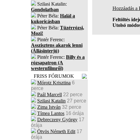
Szilasi Katalin:
Hozzáadás a
Gondolatban
Péter Béla:
Halál a
Feltöltés idej
kukoricásban
Utolsó módos
Péter Béla:
Tüzérrózsi,
Mozi!
Pintér Ferenc:
Asszisztens akarok lenni
(Állásinterjú)
Pintér Ferenc:
Billy és a
rózsapatron (A
westernfilmről)
FRISS FÓRUMOK
Mórotz Krisztina
6
perce
Paál Marcell
22 perce
Szilasi Katalin
27 perce
Zima István
32 perce
Tímea Lantos
16 órája
Debreczeny György
17
órája
Ötvös Németh Edit
17
órája