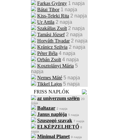
Farkas György
1 napja
Bátai Tibor
1 napja
Kiss-Teleki Rita
2 napja
Ur Attila
2 napja
Szakállas Zsolt
2 napja
Tamási József
2 napja
Horváth Tivadar
2 napja
Kránicz Szilvia
2 napja
Péter Béla
4 napja
Orbán Zsolt
4 napja
Kosztolányi Mária
5
napja
Nemes Máté
5 napja
Tikkel Lajos
5 napja
FRISS NAPLÓK
az univerzum szélén
20
órája
Baltazar
2 napja
Janus naplója
5 napja
Szuszogó szavak
7 napja
ELKÉPZELHETŐ
8
napja
Minimal Planet
9 napja