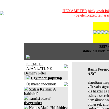
HEXAMETER játék, csak bátra
(bejelentkezett felhas
2857
s
dokk.hu
irodalm
KIEMELT
AJÁNLATUNK
Bánfi Ferenc
Demény Péter
ABC
Egy fehér papírlap
elárultam mag
Új maradandokkok
vélt valóságot
Szilasi Katalin:
A
kis házzal és 
haldokló
csúnya szerel
Tamási József:
nem álmodozo
üvegember
ott leszek ah
Nemes Máté:
Hűtőhideg
sorba állok e