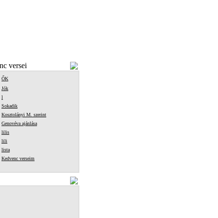
c versei
ŐK
Jók
l
Sokadik
Kosztolányi M. szerint
Genovéva ajánlása
lilis
lili
lista
Kedvenc verseim