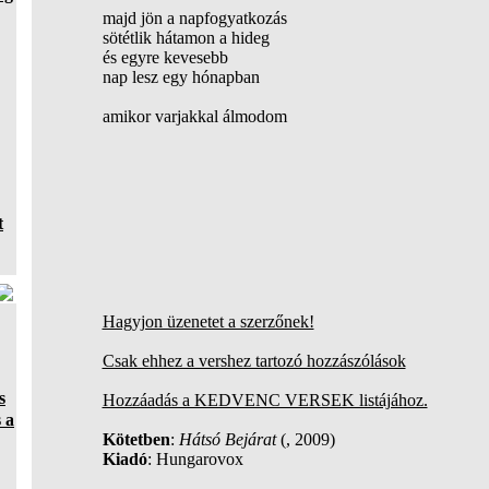
majd jön a napfogyatkozás
sötétlik hátamon a hideg
és egyre kevesebb
nap lesz egy hónapban
amikor varjakkal álmodom
t
Hagyjon üzenetet a szerzőnek!
Csak ehhez a vershez tartozó hozzászólások
s
Hozzáadás a KEDVENC VERSEK listájához.
 a
Kötetben
:
Hátsó Bejárat
(, 2009)
Kiadó
: Hungarovox