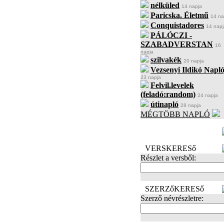
nélküled
14 napja
Paricska. Életmű
14 na
Conquistadores
14 napj
PÁLÓCZI -
SZABADVERSTAN
16
napja
szilvakék
20 napja
Vezsenyi Ildikó Napló
23 napja
Felvil.levelek
(feladó:random)
24 napja
útinapló
28 napja
MÉGTÖBB NAPLÓ
BECENÉV
LEFOGLALÁSA
VERSKERESő
Részlet a versből:
SZERZőKERESő
Szerző névrészletre: