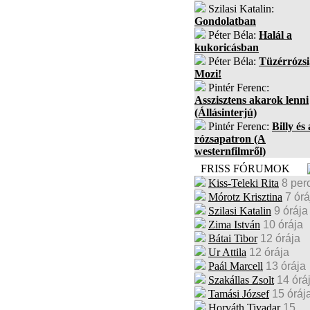
Szilasi Katalin:
Gondolatban
Péter Béla:
Halál a
kukoricásban
Péter Béla:
Tüzérrózsi
Mozi!
Pintér Ferenc:
Asszisztens akarok lenni
(Állásinterjú)
Pintér Ferenc:
Billy és 
rózsapatron (A
westernfilmről)
FRISS FÓRUMOK
Kiss-Teleki Rita
8 per
Mórotz Krisztina
7 órá
Szilasi Katalin
9 órája
Zima István
10 órája
Bátai Tibor
12 órája
Ur Attila
12 órája
Paál Marcell
13 órája
Szakállas Zsolt
14 órá
Tamási József
15 óráj
Horváth Tivadar
15