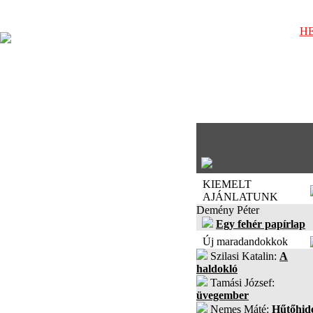
HE
KIEMELT
AJÁNLATUNK
Demény Péter
Egy fehér papírlap
Új maradandokkok
Szilasi Katalin:
A
haldokló
Tamási József:
üvegember
Nemes Máté:
Hűtőhid