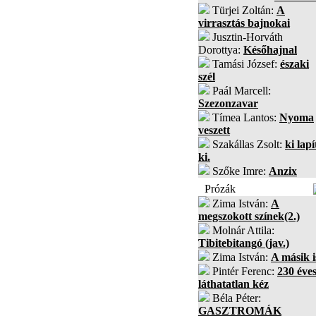
Türjei Zoltán:
A
virrasztás bajnokai
Jusztin-Horváth
Dorottya:
Későhajnal
Tamási József:
északi
szél
Paál Marcell:
Szezonzavar
Tímea Lantos:
Nyoma
veszett
Szakállas Zsolt:
ki lapí
ki.
Szőke Imre:
Anzix
Prózák
Zima István:
A
megszokott színek(2.)
Molnár Attila:
Tibitebitangó (jav.)
Zima István:
A másik i
Pintér Ferenc:
230 éves
láthatatlan kéz
Béla Péter:
GASZTROMÁK