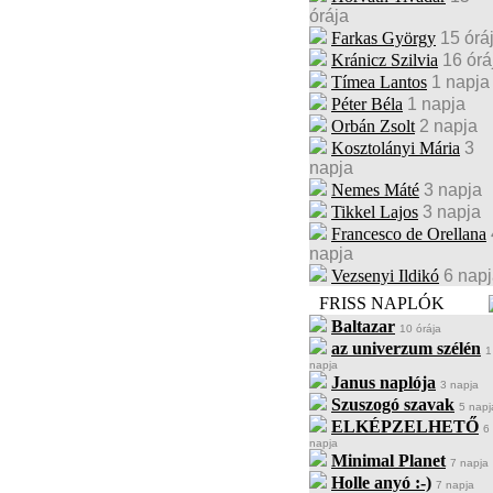
órája
Farkas György
15 órá
Kránicz Szilvia
16 órá
Tímea Lantos
1 napja
Péter Béla
1 napja
Orbán Zsolt
2 napja
Kosztolányi Mária
3
napja
Nemes Máté
3 napja
Tikkel Lajos
3 napja
Francesco de Orellana
napja
Vezsenyi Ildikó
6 nap
FRISS NAPLÓK
Baltazar
10 órája
az univerzum szélén
1
napja
Janus naplója
3 napja
Szuszogó szavak
5 napj
ELKÉPZELHETŐ
6
napja
Minimal Planet
7 napja
Holle anyó :-)
7 napja