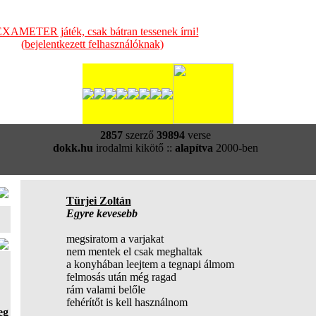
XAMETER játék, csak bátran tessenek írni!
(bejelentkezett felhasználóknak)
2857
szerző
39894
verse
dokk.hu
irodalmi kikötő ::
alapítva
2000-ben
Türjei Zoltán
Egyre kevesebb
megsiratom a varjakat
nem mentek el csak meghaltak
a konyhában leejtem a tegnapi álmom
felmosás után még ragad
rám valami belőle
fehérítőt is kell használnom
eg