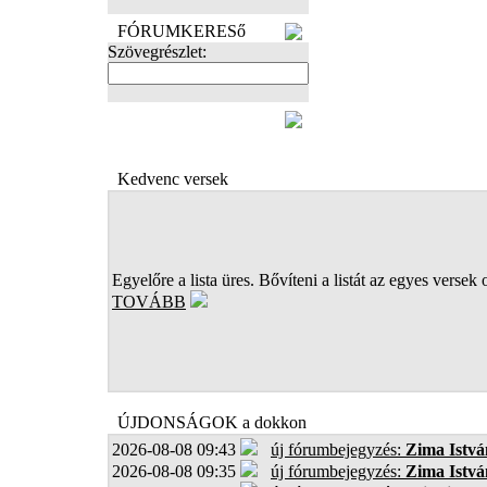
FÓRUMKERESő
Szövegrészlet:
FOTÓK
Kedvenc versek
Egyelőre a lista üres. Bővíteni a listát az egyes versek 
TOVÁBB
ÚJDONSÁGOK a dokkon
2026-08-08 09:43
új fórumbejegyzés:
Zima Istvá
2026-08-08 09:35
új fórumbejegyzés:
Zima Istvá