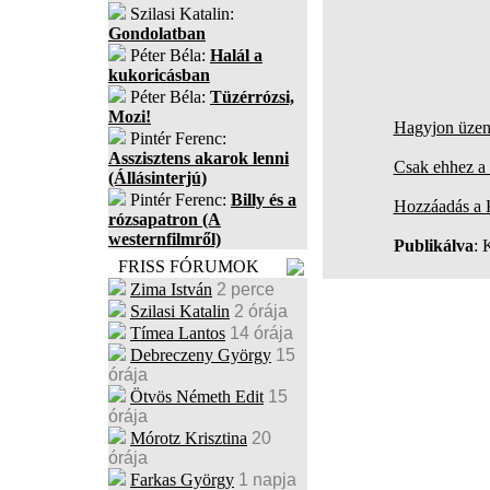
Szilasi Katalin:
Gondolatban
Péter Béla:
Halál a
kukoricásban
Péter Béla:
Tüzérrózsi,
Mozi!
Hagyjon üzene
Pintér Ferenc:
Asszisztens akarok lenni
Csak ehhez a 
(Állásinterjú)
Pintér Ferenc:
Billy és a
Hozzáadás a
rózsapatron (A
westernfilmről)
Publikálva
: 
FRISS FÓRUMOK
Zima István
2 perce
Szilasi Katalin
2 órája
Tímea Lantos
14 órája
Debreczeny György
15
órája
Ötvös Németh Edit
15
órája
Mórotz Krisztina
20
órája
Farkas György
1 napja