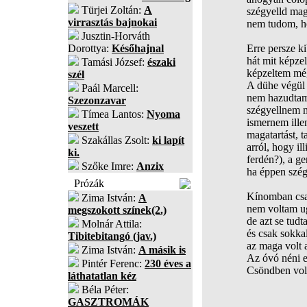
Türjei Zoltán:
A
szégyelld mag
virrasztás bajnokai
nem tudom, h
Jusztin-Horváth
Dorottya:
Későhajnal
Erre persze k
hát mit képze
Tamási József:
északi
képzeltem még
szél
A dühe végül 
Paál Marcell:
nem hazudtam
Szezonzavar
szégyellnem m
Tímea Lantos:
Nyoma
ismernem illene
veszett
magatartást, t
Szakállas Zsolt:
ki lapít
arról, hogy ill
ki.
ferdén?), a g
Szőke Imre:
Anzix
ha éppen szé
Prózák
Kínomban csa
Zima István:
A
nem voltam ug
megszokott színek(2.)
de azt se tud
Molnár Attila:
és csak sokka
Tibitebitangó (jav.)
az maga volt a
Zima István:
A másik is
Az óvó néni el
Pintér Ferenc:
230 éves a
Csöndben volta
láthatatlan kéz
Béla Péter:
GASZTROMÁK