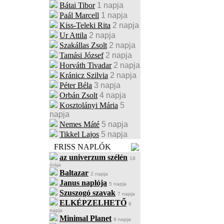
Bátai Tibor
1 napja
Paál Marcell
1 napja
Kiss-Teleki Rita
2 napja
Ur Attila
2 napja
Szakállas Zsolt
2 napja
Tamási József
2 napja
Horváth Tivadar
2 napja
Kránicz Szilvia
2 napja
Péter Béla
3 napja
Orbán Zsolt
4 napja
Kosztolányi Mária
5
napja
Nemes Máté
5 napja
Tikkel Lajos
5 napja
FRISS NAPLÓK
az univerzum szélén
18
órája
Baltazar
2 napja
Janus naplója
5 napja
Szuszogó szavak
7 napja
ELKÉPZELHETŐ
8
napja
Minimal Planet
9 napja