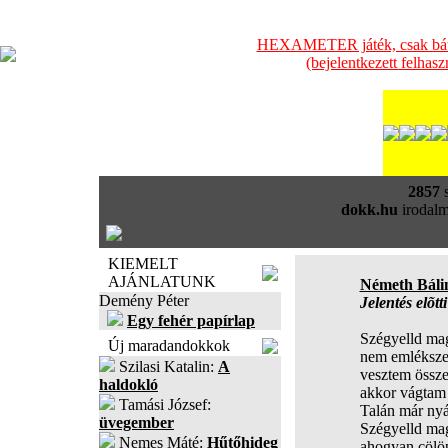
HEXAMETER játék, csak bátra
(bejelentkezett felhas
2857
s
dokk.hu
irodalm
KIEMELT
AJÁNLATUNK
Németh Báli
Demény Péter
Jelentés elõtt
Egy fehér papírlap
Szégyelld mag
Új maradandokkok
nem emlékszem
Szilasi Katalin:
A
vesztem össze
haldokló
akkor vágtam 
Tamási József:
Talán már nyár
üvegember
Szégyelld mag
Nemes Máté:
Hűtőhideg
ahogyan cölöp