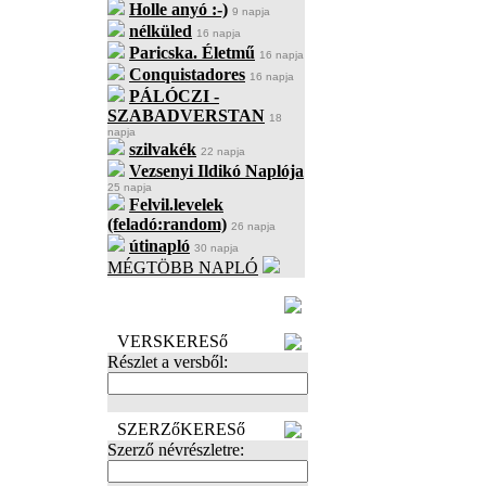
Holle anyó :-)
9 napja
nélküled
16 napja
Paricska. Életmű
16 napja
Conquistadores
16 napja
PÁLÓCZI -
SZABADVERSTAN
18
napja
szilvakék
22 napja
Vezsenyi Ildikó Naplója
25 napja
Felvil.levelek
(feladó:random)
26 napja
útinapló
30 napja
MÉGTÖBB NAPLÓ
BECENÉV
LEFOGLALÁSA
VERSKERESő
Részlet a versből:
SZERZőKERESő
Szerző névrészletre: