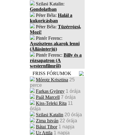
Szilasi Katalin:
Gondolatban
Péter Béla:
Halál a
kukoricásban
Péter Béla:
Tüzérrózsi,
Mozi!
Pintér Ferenc:
Asszisztens akarok lenni
(Állásinterjú)
Pintér Ferenc:
Billy és a
rózsapatron (A
westernfilmről)
FRISS FÓRUMOK
Mórotz Krisztina
25
perce
Farkas György
1 órája
Paál Marcell
7 órája
Kiss-Teleki Rita
11
órája
Szilasi Katalin
20 órája
Zima István
22 órája
Bátai Tibor
1 napja
Ur Attila
1 napja