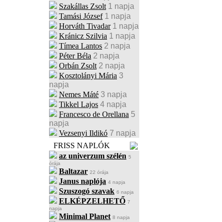
Szakállas Zsolt
1 napja
Tamási József
1 napja
Horváth Tivadar
1 napja
Kránicz Szilvia
1 napja
Tímea Lantos
2 napja
Péter Béla
2 napja
Orbán Zsolt
2 napja
Kosztolányi Mária
3
napja
Nemes Máté
3 napja
Tikkel Lajos
4 napja
Francesco de Orellana
5
napja
Vezsenyi Ildikó
7 napja
FRISS NAPLÓK
az univerzum szélén
5
órája
Baltazar
22 órája
Janus naplója
4 napja
Szuszogó szavak
6 napja
ELKÉPZELHETŐ
7
napja
Minimal Planet
8 napja