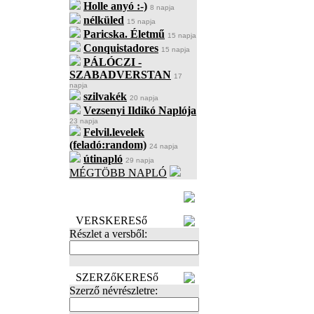
Holle anyó :-)
8 napja
nélküled
15 napja
Paricska. Életmű
15 napja
Conquistadores
15 napja
PÁLÓCZI -
SZABADVERSTAN
17
napja
szilvakék
20 napja
Vezsenyi Ildikó Naplója
23 napja
Felvil.levelek
(feladó:random)
24 napja
útinapló
29 napja
MÉGTÖBB NAPLÓ
BECENÉV
LEFOGLALÁSA
VERSKERESő
Részlet a versből:
SZERZőKERESő
Szerző névrészletre: