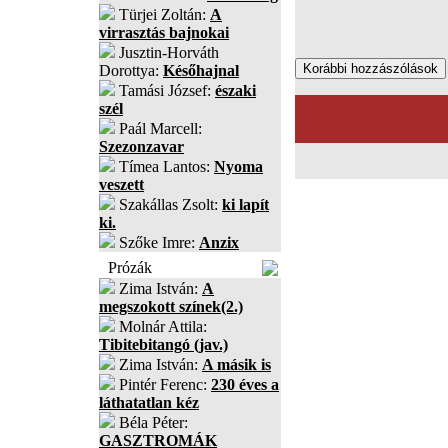
Türjei Zoltán:
A
virrasztás bajnokai
Jusztin-Horváth
Dorottya:
Későhajnal
Tamási József:
északi
szél
Paál Marcell:
Szezonzavar
Tímea Lantos:
Nyoma
veszett
Szakállas Zsolt:
ki lapít
ki.
Szőke Imre:
Anzix
Prózák
Zima István:
A
megszokott színek(2.)
Molnár Attila:
Tibitebitangó (jav.)
Zima István:
A másik is
Pintér Ferenc:
230 éves a
láthatatlan kéz
Béla Péter:
GASZTROMÁK