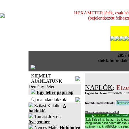
HEXAMETER játék, csak bátra
(bejelentkezett felhas
2857
s
dokk.hu
irodalm
KIEMELT
AJÁNLATUNK
NAPLÓK
:
Etze
Demény Péter
Egy fehér papírlap
Legutóbbi olvasó:
2026-08-06 19:2
Új maradandokkok
Korábbi hozzászólások:
Szilasi Katalin:
A
haldokló
Olvasói hozzászólások nélkül
Tamási József:
4.
e.m.b.-er
:
Én a bíborosokk
Szia Krisztina, ha az írás jó eg
üvegember
elfogulatlan összpontosítással
számomra, kívülállóként: szép,
Nemes Máté:
Hűtőhideg