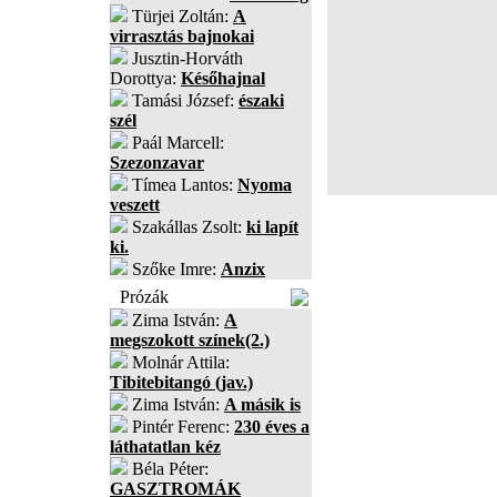
Türjei Zoltán:
A
virrasztás bajnokai
Jusztin-Horváth
Dorottya:
Későhajnal
Tamási József:
északi
szél
Paál Marcell:
Szezonzavar
Tímea Lantos:
Nyoma
veszett
Szakállas Zsolt:
ki lapít
ki.
Szőke Imre:
Anzix
Prózák
Zima István:
A
megszokott színek(2.)
Molnár Attila:
Tibitebitangó (jav.)
Zima István:
A másik is
Pintér Ferenc:
230 éves a
láthatatlan kéz
Béla Péter:
GASZTROMÁK