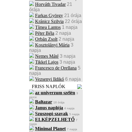
Horváth Tivadar
21
órája
Farkas György
21 órája
Kránicz Szilvia
22 órája
Tímea Lantos
1 napja
Péter Béla
2 napja
Orbán Zsolt
2 napja
Kosztolányi Mária
3
napja
Nemes Máté
3 napja
Tikkel Lajos
3 napja
Francesco de Orellana
5
napja
Vezsenyi Ildikó
6 napja
FRISS NAPLÓK
az univerzum szélén
3
perce
Baltazar
16 órája
Janus naplója
4 napja
Szuszogó szavak
5 napja
ELKÉPZELHETŐ
7
napja
Minimal Planet
7 napja