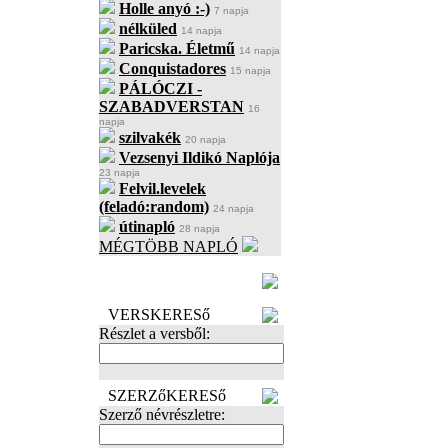
Holle anyó :-)
7 napja
nélküled
14 napja
Paricska. Életmű
14 napja
Conquistadores
15 napja
PÁLÓCZI -
SZABADVERSTAN
16
napja
szilvakék
20 napja
Vezsenyi Ildikó Naplója
23 napja
Felvil.levelek
(feladó:random)
24 napja
útinapló
28 napja
MÉGTÖBB NAPLÓ
BECENÉV
LEFOGLALÁSA
VERSKERESő
Részlet a versből:
SZERZőKERESő
Szerző névrészletre: