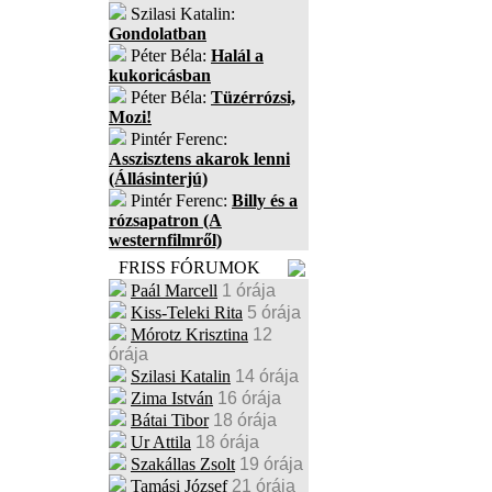
Szilasi Katalin:
Gondolatban
Péter Béla:
Halál a
kukoricásban
Péter Béla:
Tüzérrózsi,
Mozi!
Pintér Ferenc:
Asszisztens akarok lenni
(Állásinterjú)
Pintér Ferenc:
Billy és a
rózsapatron (A
westernfilmről)
FRISS FÓRUMOK
Paál Marcell
1 órája
Kiss-Teleki Rita
5 órája
Mórotz Krisztina
12
órája
Szilasi Katalin
14 órája
Zima István
16 órája
Bátai Tibor
18 órája
Ur Attila
18 órája
Szakállas Zsolt
19 órája
Tamási József
21 órája