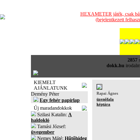
HEXAMETER játék, csak bátra
(bejelentkezett felhas
2857
s
dokk.hu
irodalm
KIEMELT
AJÁNLATUNK
Rapai Ágnes
Demény Péter
üzenőfala
Egy fehér papírlap
képtára
Új maradandokkok
Szilasi Katalin:
A
haldokló
Tamási József:
üvegember
Nemes Máté:
Hűtőhideg