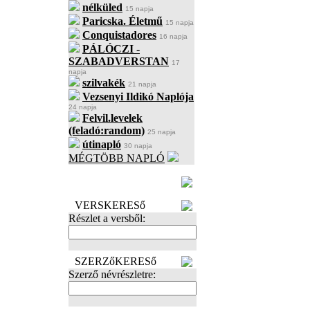
nélküled
15 napja
Paricska. Életmű
15 napja
Conquistadores
16 napja
PÁLÓCZI -
SZABADVERSTAN
17
napja
szilvakék
21 napja
Vezsenyi Ildikó Naplója
24 napja
Felvil.levelek
(feladó:random)
25 napja
útinapló
30 napja
MÉGTÖBB NAPLÓ
BECENÉV
LEFOGLALÁSA
VERSKERESő
Részlet a versből:
SZERZőKERESő
Szerző névrészletre: