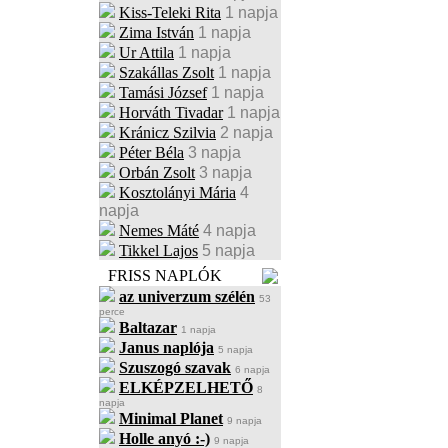
Kiss-Teleki Rita
1 napja
Zima István
1 napja
Ur Attila
1 napja
Szakállas Zsolt
1 napja
Tamási József
1 napja
Horváth Tivadar
1 napja
Kránicz Szilvia
2 napja
Péter Béla
3 napja
Orbán Zsolt
3 napja
Kosztolányi Mária
4
napja
Nemes Máté
4 napja
Tikkel Lajos
5 napja
FRISS NAPLÓK
az univerzum szélén
53
perce
Baltazar
1 napja
Janus naplója
5 napja
Szuszogó szavak
6 napja
ELKÉPZELHETŐ
8
napja
Minimal Planet
9 napja
Holle anyó :-)
9 napja