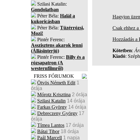
Szilasi Katalin:
Gondolatban
Péter Béla:
Halál a
Hagyjon üzene
kukoricásban
Péter Béla:
Tüzérrózsi,
Csak ehhez a 
Mozi!
Hozzáadás a
Pintér Ferenc:
Asszisztens akarok lenni
Kötetben
:
Ár
(Állásinterjú)
Kiadó
: Szép
Pintér Ferenc:
Billy és a
rózsapatron (A
westernfilmről)
FRISS FÓRUMOK
Ötvös Németh Edit
1
órája
Mórotz Krisztina
2 órája
Szilasi Katalin
14 órája
Farkas György
14 órája
Debreczeny György
17
órája
Tímea Lantos
17 órája
Bátai Tibor
18 órája
Paál Marcell
1 napja