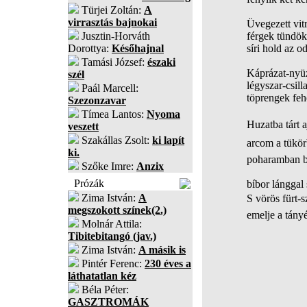
Türjei Zoltán:
A
virrasztás bajnokai
Üvegezett vitr
Jusztin-Horváth
férgek tündök
Dorottya:
Későhajnal
síri hold az o
Tamási József:
északi
Káprázat-nyü
szél
légyszar-csil
Paál Marcell:
töprengek feh
Szezonzavar
Tímea Lantos:
Nyoma
Huzatba tárt aj
veszett
Szakállas Zsolt:
ki lapít
arcom a tükörb
ki.
poharamban b
Szőke Imre:
Anzix
Prózák
bíbor lánggal
Zima István:
A
S vörös fürt-s
megszokott színek(2.)
emelje a tányé
Molnár Attila:
Tibitebitangó (jav.)
Zima István:
A másik is
Pintér Ferenc:
230 éves a
láthatatlan kéz
Béla Péter:
GASZTROMÁK