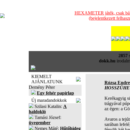
HEXAMETER játék, csak bátra
(bejelentkezett felhas
2857
s
dokk.hu
irodalm
KIEMELT
AJÁNLATUNK
Rózsa Endre
Demény Péter
HOSSZÚHE
Egy fehér papírlap
Kerékagyig sü
Új maradandokkok
trágyával púp
Szilasi Katalin:
A
az égen: a Gö
haldokló
Tamási József:
Avaros a tejú
üvegember
sarában lefelé
Nemes Máté:
Hűtőhideg
fénylik két k