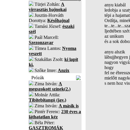
Türjei Zoltán:
A
anyu kiabál
virrasztás bajnokai
ledobja a szat
Jusztin-Horváth
tépi a hajamat
Dorottya:
Későhajnal
Ordítja, mine
te...te...te...s
Tamási József:
északi
Ijedtében szét
szél
az unikum
Paál Marcell:
és a sok dobo
Szezonzavar
Tímea Lantos:
Nyoma
anyu alszik
veszett
lábujjhegyen 
Szakállas Zsolt:
ki lapít
nagyon vigyá
ki.
hogy
Szőke Imre:
Anzix
fel ne ébress
Prózák
mielőtt nagyk
s nem hoz vis
Zima István:
A
megszokott színek(2.)
Molnár Attila:
Tibitebitangó (jav.)
Zima István:
A másik is
Pintér Ferenc:
230 éves a
láthatatlan kéz
Béla Péter:
GASZTROMÁK