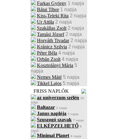
Farkas György
1 napja
Bátai Tibor
1 napja
Kiss-Teleki Rita
2 napja
Ur Attila
2 napja
Szakállas Zsolt
2 napja
Tamási József
2 napja
Horváth Tivadar
2 napja
Kránicz Szilvia
2 napja
Péter Béla
4 napja
Orbán Zsolt
4 napja
Kosztolányi Mária
5
napja
Nemes Máté
5 napja
Tikkel Lajos
5 napja
FRISS NAPLÓK
az univerzum szélén
20
órája
Baltazar
2 napja
Janus naplója
5 napja
Szuszogó szavak
7 napja
ELKÉPZELHETŐ
8
napja
Minimal Planet
9 napja