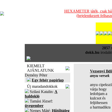
HEXAMETER játék, csak bátra
(bejelentkezett felhas
2857
s
dokk.hu
irodalm
KIEMELT
AJÁNLATUNK
Vezsenyi Ild
Demény Péter
anyu versek
Egy fehér papírlap
anyu cipekszi
Új maradandokkok
várja hogy
Szilasi Katalin:
A
ledobjam a
haldokló
kulcsot és
Tamási József:
feljöhessen
üvegember
a harmadikra
Nemes Máté:
Hűtőhideg