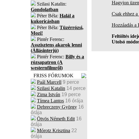
Hagyjon üzene
Szilasi Katalin:
Gondolatban
Csak ehhez a 
Péter Béla:
Halál a
kukoricásban
Hozzáadás a
Péter Béla:
Tüzérrózsi,
Mozi!
Feltöltés idej
Pintér Ferenc:
Utolsó módos
Asszisztens akarok lenni
(Állásinterjú)
Pintér Ferenc:
Billy és a
rózsapatron (A
westernfilmről)
FRISS FÓRUMOK
Paál Marcell
9 perce
Szilasi Katalin
14 perce
Zima István
19 perce
Tímea Lantos
16 órája
Debreczeny György
16
órája
Ötvös Németh Edit
16
órája
Mórotz Krisztina
22
órája