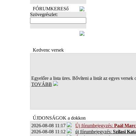
FÓRUMKERESő
Szövegrészlet:
FOTÓK
Kedvenc versek
Egyelőre a lista üres. Bővíteni a listát az egyes versek 
TOVÁBB
ÚJDONSÁGOK a dokkon
2026-08-08 11:17
Új fórumbejegyzés:
Paál Marce
2026-08-08 11:12
új fórumbejegyzés:
Szilasi Kat