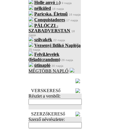
Holle anyó :-)
9 napja
nélküled
16 napja
Paricska. Életmű
16 napja
Conquistadores
17 napja
PÁLÓCZI -
SZABADVERSTAN
18
napja
szilvakék
22 napja
Vezsenyi Ildikó Naplója
25 napja
Felvil.levelek
(feladó:random)
26 napja
útinapló
30 napja
MÉGTÖBB NAPLÓ
BECENÉV
LEFOGLALÁSA
VERSKERESő
Részlet a versből:
SZERZőKERESő
Szerző névrészletre: