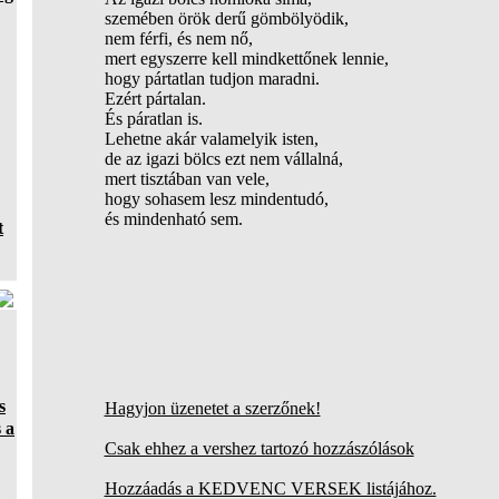
szemében örök derű gömbölyödik,
nem férfi, és nem nő,
mert egyszerre kell mindkettőnek lennie,
hogy pártatlan tudjon maradni.
Ezért pártalan.
És páratlan is.
Lehetne akár valamelyik isten,
de az igazi bölcs ezt nem vállalná,
mert tisztában van vele,
hogy sohasem lesz mindentudó,
és mindenható sem.
t
s
Hagyjon üzenetet a szerzőnek!
 a
Csak ehhez a vershez tartozó hozzászólások
Hozzáadás a KEDVENC VERSEK listájához.