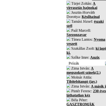
Türjei Zoltán:
A
virrasztás bajnokai
Jusztin-Horváth
Dorottya:
Későhajnal
Tamási József:
északi
szél
Paál Marcell:
Szezonzavar
Tímea Lantos:
Nyoma
veszett
Szakállas Zsolt:
ki lapí
ki.
Szőke Imre:
Anzix
Prózák
Zima István:
A
megszokott színek(2.)
Molnár Attila:
Tibitebitangó (jav.)
Zima István:
A másik i
Pintér Ferenc:
230 éves
láthatatlan kéz
Béla Péter:
GASZTROMÁK