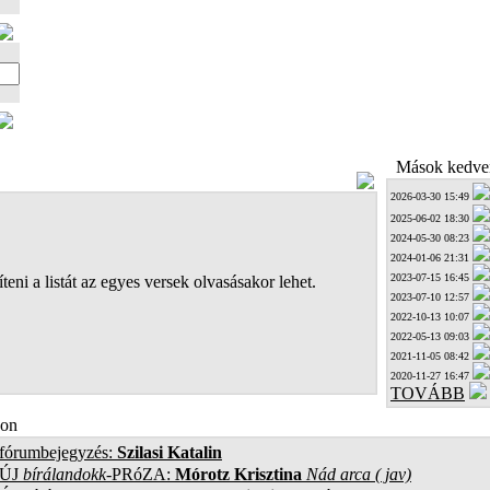
Mások kedven
2026-03-30 15:49
2025-06-02 18:30
2024-05-30 08:23
2024-01-06 21:31
2023-07-15 16:45
teni a listát az egyes versek olvasásakor lehet.
2023-07-10 12:57
2022-10-13 10:07
2022-05-13 09:03
2021-11-05 08:42
2020-11-27 16:47
TOVÁBB
on
 fórumbejegyzés:
Szilasi Katalin
ÚJ
bírálandokk
-PRóZA:
Mórotz Krisztina
Nád arca ( jav)