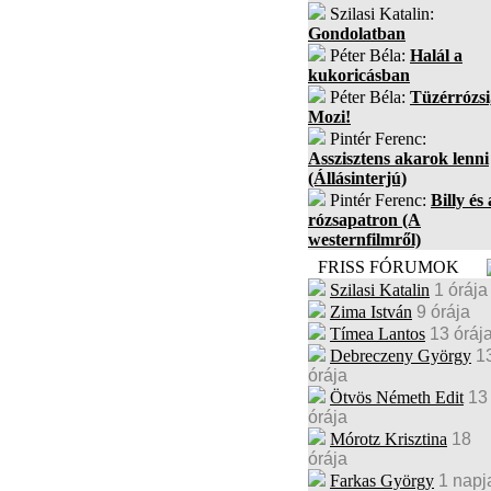
Szilasi Katalin:
Gondolatban
Péter Béla:
Halál a
kukoricásban
Péter Béla:
Tüzérrózsi
Mozi!
Pintér Ferenc:
Asszisztens akarok lenni
(Állásinterjú)
Pintér Ferenc:
Billy és 
rózsapatron (A
westernfilmről)
FRISS FÓRUMOK
Szilasi Katalin
1 órája
Zima István
9 órája
Tímea Lantos
13 óráj
Debreczeny György
1
órája
Ötvös Németh Edit
13
órája
Mórotz Krisztina
18
órája
Farkas György
1 napj