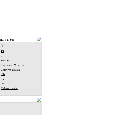
c versei
ŐK
Jók
l
Sokadik
Kosztolányi M. szerint
Genovéva ajánlása
lilis
lili
lista
Kedvenc verseim