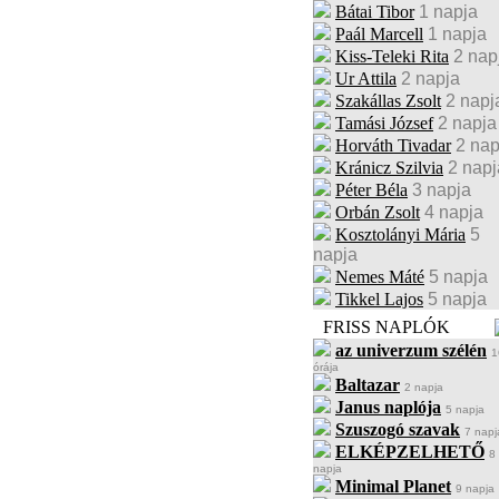
Bátai Tibor
1 napja
Paál Marcell
1 napja
Kiss-Teleki Rita
2 nap
Ur Attila
2 napja
Szakállas Zsolt
2 napj
Tamási József
2 napja
Horváth Tivadar
2 nap
Kránicz Szilvia
2 napj
Péter Béla
3 napja
Orbán Zsolt
4 napja
Kosztolányi Mária
5
napja
Nemes Máté
5 napja
Tikkel Lajos
5 napja
FRISS NAPLÓK
az univerzum szélén
1
órája
Baltazar
2 napja
Janus naplója
5 napja
Szuszogó szavak
7 napj
ELKÉPZELHETŐ
8
napja
Minimal Planet
9 napja