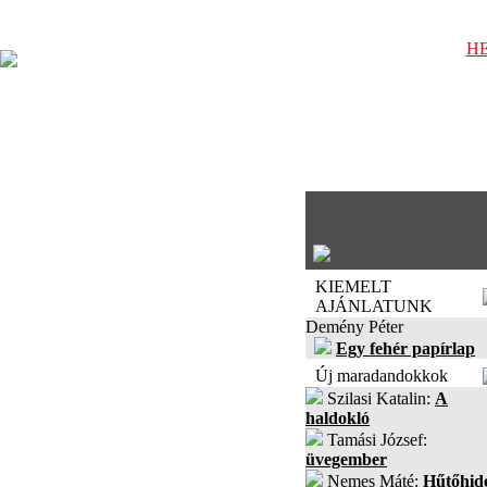
HE
KIEMELT
AJÁNLATUNK
Demény Péter
Egy fehér papírlap
Új maradandokkok
Szilasi Katalin:
A
haldokló
Tamási József:
üvegember
Nemes Máté:
Hűtőhid