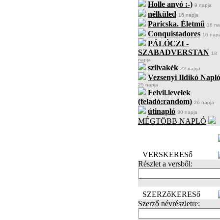
Holle anyó :-)
9 napja
nélküled
16 napja
Paricska. Életmű
16 na
Conquistadores
16 napj
PÁLÓCZI -
SZABADVERSTAN
18
napja
szilvakék
22 napja
Vezsenyi Ildikó Napló
25 napja
Felvil.levelek
(feladó:random)
26 napja
útinapló
30 napja
MÉGTÖBB NAPLÓ
BECENÉV
LEFOGLALÁSA
VERSKERESő
Részlet a versből:
SZERZőKERESő
Szerző névrészletre: