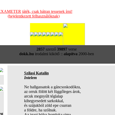
XAMETER játék, csak bátran tessenek írni!
(bejelentkezett felhasználóknak)
2857
szerző
39897
verse
dokk.hu
irodalmi kikötő ::
alapítva
2000-ben
Szilasi Katalin
Intelem
Ne hallgassatok a gáncsoskodókra,
az orruk fölött két függőleges árok,
arcuk megnyúlt téglalap
kihegyesedett sarkokkal,
és szájukból zöld epe csurran
a földre, ha szólnak.
eg
Az igazi bölcs homloka sima,