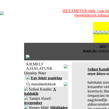
HEXAMETER játék, csak bátra
(bejelentkezett felhas
2857
s
dokk.hu
irodalm
KIEMELT
AJÁNLATUNK
Szilasi Katal
Demény Péter
anya-lánya-u
Egy fehér papírlap
halottaim sz
Új maradandokkok
krizantém vir
Szilasi Katalin:
A
kesernyés illa
haldokló
öreganyám ör
Tamási József:
nagykendője
üvegember
alákucorodo
Nemes Máté:
Hűtőhideg
így vagyunk 