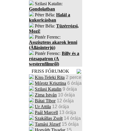
Szilasi Katalin:
Gondolatban
Péter Béla:
Halál a
kukoricásban
Péter Béla:
Tüzérrózsi,
Mozi!
Pintér Ferenc:
Asszisztens akarok lenni
(Állásinterjú)
Pintér Ferenc:
Billy és a
rózsapatron (A
westernfilmről)
FRISS FÓRUMOK
Kiss-Teleki Rita
2 perce
Mórotz Krisztina
6 órája
Szilasi Katalin
9 órája
Zima István
10 órája
Bátai Tibor
12 órája
Ur Attila
12 órája
Paál Marcell
13 órája
Szakállas Zsolt
14 órája
Tamási József
15 órája
Horváth Tivadar
15