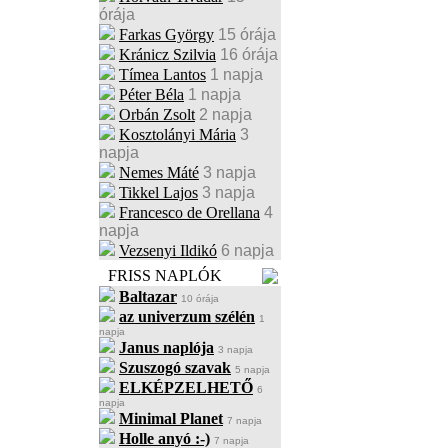
órája
Farkas György
15 órája
Kránicz Szilvia
16 órája
Tímea Lantos
1 napja
Péter Béla
1 napja
Orbán Zsolt
2 napja
Kosztolányi Mária
3
napja
Nemes Máté
3 napja
Tikkel Lajos
3 napja
Francesco de Orellana
4
napja
Vezsenyi Ildikó
6 napja
FRISS NAPLÓK
Baltazar
10 órája
az univerzum szélén
1
napja
Janus naplója
3 napja
Szuszogó szavak
5 napja
ELKÉPZELHETŐ
6
napja
Minimal Planet
7 napja
Holle anyó :-)
7 napja