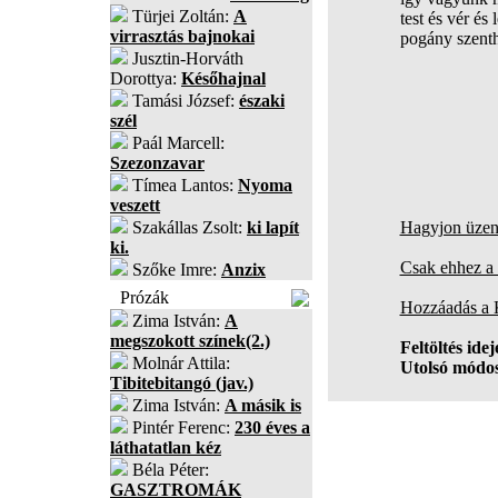
Türjei Zoltán:
A
test és vér és 
virrasztás bajnokai
pogány szent
Jusztin-Horváth
Dorottya:
Későhajnal
Tamási József:
északi
szél
Paál Marcell:
Szezonzavar
Tímea Lantos:
Nyoma
veszett
Szakállas Zsolt:
ki lapít
Hagyjon üzene
ki.
Csak ehhez a 
Szőke Imre:
Anzix
Prózák
Hozzáadás a
Zima István:
A
megszokott színek(2.)
Feltöltés idej
Molnár Attila:
Utolsó módos
Tibitebitangó (jav.)
Zima István:
A másik is
Pintér Ferenc:
230 éves a
láthatatlan kéz
Béla Péter:
GASZTROMÁK