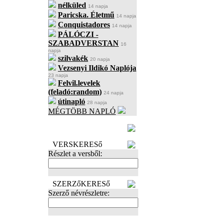
nélküled
14 napja
Paricska. Életmű
14 napja
Conquistadores
14 napja
PÁLÓCZI -
SZABADVERSTAN
16
napja
szilvakék
20 napja
Vezsenyi Ildikó Naplója
23 napja
Felvil.levelek
(feladó:random)
24 napja
útinapló
28 napja
MÉGTÖBB NAPLÓ
BECENÉV
LEFOGLALÁSA
VERSKERESő
Részlet a versből:
SZERZőKERESő
Szerző névrészletre: