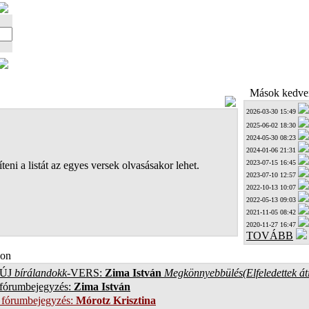
Mások kedven
2026-03-30 15:49
2025-06-02 18:30
2024-05-30 08:23
2024-01-06 21:31
2023-07-15 16:45
teni a listát az egyes versek olvasásakor lehet.
2023-07-10 12:57
2022-10-13 10:07
2022-05-13 09:03
2021-11-05 08:42
2020-11-27 16:47
TOVÁBB
on
ÚJ
bírálandokk
-VERS:
Zima István
Megkönnyebbülés(Elfeledettek át
 fórumbejegyzés:
Zima István
 fórumbejegyzés:
Mórotz Krisztina