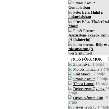
Szilasi Katalin:
Gondolatban
Péter Béla:
Halál a
kukoricásban
Péter Béla:
Tüzérrózsi
Mozi!
Pintér Ferenc:
Asszisztens akarok lenni
(Állásinterjú)
Pintér Ferenc:
Billy és 
rózsapatron (A
westernfilmről)
FRISS FÓRUMOK
Zima István
1 órája
Mórotz Krisztina
1 órá
Paál Marcell
2 órája
Szilasi Katalin
2 órája
Tímea Lantos
18 óráj
Debreczeny György
1
órája
Ötvös Németh Edit
19
órája
Farkas György
1 napj