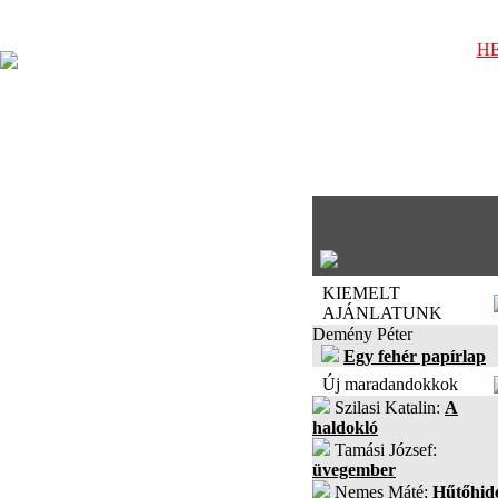
HE
KIEMELT
AJÁNLATUNK
Demény Péter
Egy fehér papírlap
Új maradandokkok
Szilasi Katalin:
A
haldokló
Tamási József:
üvegember
Nemes Máté:
Hűtőhid