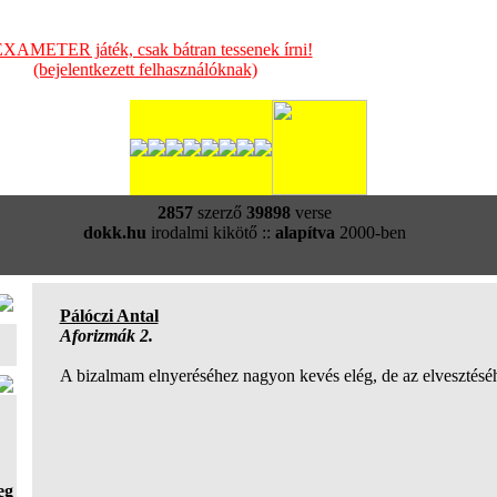
XAMETER játék, csak bátran tessenek írni!
(bejelentkezett felhasználóknak)
2857
szerző
39898
verse
dokk.hu
irodalmi kikötő ::
alapítva
2000-ben
Pálóczi Antal
Aforizmák 2.
A bizalmam elnyeréséhez nagyon kevés elég, de az elvesztéséh
eg