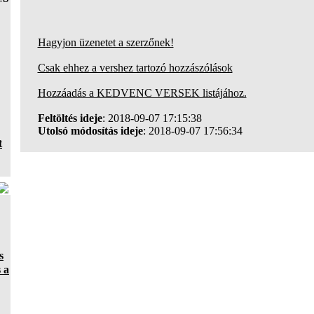
Hagyjon üzenetet a szerzőnek!
Csak ehhez a vershez tartozó hozzászólások
Hozzáadás a KEDVENC VERSEK listájához.
Feltöltés ideje
: 2018-09-07 17:15:38
Utolsó módosítás ideje
: 2018-09-07 17:56:34
t
s
 a