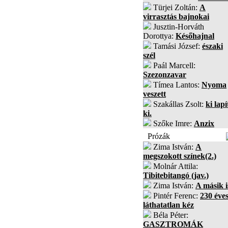
Türjei Zoltán:
A
virrasztás bajnokai
Jusztin-Horváth
Dorottya:
Későhajnal
Tamási József:
északi
szél
Paál Marcell:
Szezonzavar
Tímea Lantos:
Nyoma
veszett
Szakállas Zsolt:
ki lapí
ki.
Szőke Imre:
Anzix
Prózák
Zima István:
A
megszokott színek(2.)
Molnár Attila:
Tibitebitangó (jav.)
Zima István:
A másik i
Pintér Ferenc:
230 éves
láthatatlan kéz
Béla Péter:
GASZTROMÁK