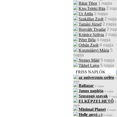
Bátai Tibor
1 napja
Kiss-Teleki Rita
2 nap
Ur Attila
2 napja
Szakállas Zsolt
2 napj
Tamási József
2 napja
Horváth Tivadar
2 nap
Kránicz Szilvia
2 napj
Péter Béla
4 napja
Orbán Zsolt
4 napja
Kosztolányi Mária
5
napja
Nemes Máté
5 napja
Tikkel Lajos
5 napja
FRISS NAPLÓK
az univerzum szélén
2
órája
Baltazar
2 napja
Janus naplója
6 napja
Szuszogó szavak
7 napj
ELKÉPZELHETŐ
9
napja
Minimal Planet
9 napja
Holle anyó :-)
9 napja