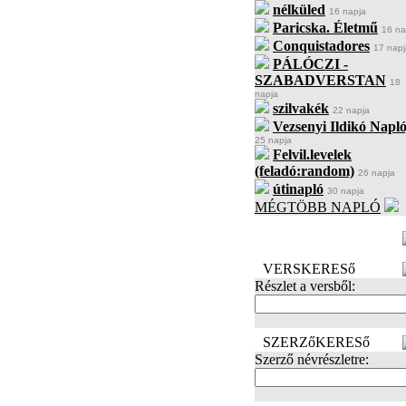
nélküled
16 napja
Paricska. Életmű
16 na
Conquistadores
17 napj
PÁLÓCZI -
SZABADVERSTAN
18
napja
szilvakék
22 napja
Vezsenyi Ildikó Napló
25 napja
Felvil.levelek
(feladó:random)
26 napja
útinapló
30 napja
MÉGTÖBB NAPLÓ
BECENÉV
LEFOGLALÁSA
VERSKERESő
Részlet a versből:
SZERZőKERESő
Szerző névrészletre: